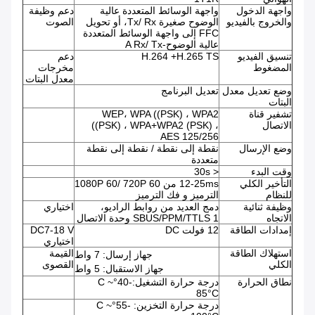
واجهة الدخول
واجهة الوسائط المتعددة عالية
دعم وظيفة
والخروج بالفيديو
الوضوح صغيرة Tx/ Rx، أو تحويل
الصوت
FFC إلى واجهة الوسائط المتعددة
عالية الوضوح-A Rx/ Tx
تنسيق الفيديو
H.264 +H.265 TS
دعم
المضغوط
مخرجات
معدل البتات
وضع تعديل معدل
تعديل البرنامج
البتات
تشفير قناة
WEP، WPA ((PSK) ، WPA2
الاتصال
((PSK) ، WPA+WPA2 (PSK) ،
AES 125/256
وضع الإرسال
نقطة إلى نقطة / نقطة إلى نقطة
متعددة
وقت البدء
< 30s
التأخير الكلي
12-25ms من 1080P 60/ 720P 60
للنظام
الترميز و فك الترميز
وظيفة ثنائية
دمج العديد من روابط الراديو،
اختياري
الاتجاه
SBUS/PPM/TTLS 1 وحدة الاتصال
إمدادات الطاقة
12 فولت DC
DC7-18 V
اختياري
استهلاك الطاقة
القيمة
جهاز إرسال: 7 واط
الكلي
القصوى
جهاز الاستقبال: 5 واط
نطاق الحرارة
درجة حرارة التشغيل:-40°C ~
85°C
درجة حرارة التخزين: -55°C ~