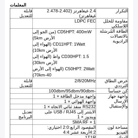
المعلمات
التكرار
2.4 غيغاهرتز (2.402-2.478
قابلة
غيغاهرتز)
للتعديل
مقاومة للخلل
LDPC FEC
اللاسلكي
الطاقة المُرسَلة
CD5HPT: 400mW (من الجو إلى
بالاتصالات
الأرض 5km)
الراديوية
CD11HPT: 1Watt (الهواء إلى
الأرض 10km)
CD30HPT: 1.5 واط (الهواء إلى
الأرض 30km)
C50HPT: 2Watt (الهواء إلى الأرض
40-70km)
عرض النطاق
2/8/20MHz
قابلة
الترددي
للتعديل
كن حساساً
-100dbm/95dbm/90dbm
واجهة جهاز
واجهة مدخل الطاقة × 1
الإرسال
واجهة الهوائي × 1
والإستقبال
RS232 منفذ ثنائي الاتجاه × 1
الايثنتر إلى USB / RJ45 على
تعديل
ويندوز × 1
البرنامج
SMA RF × 1
مساحة لون
المقصود الرابع:2:0 اختياري:
الفيديو
4:2أربعة عشر:4:4
الهوائي
1T1R