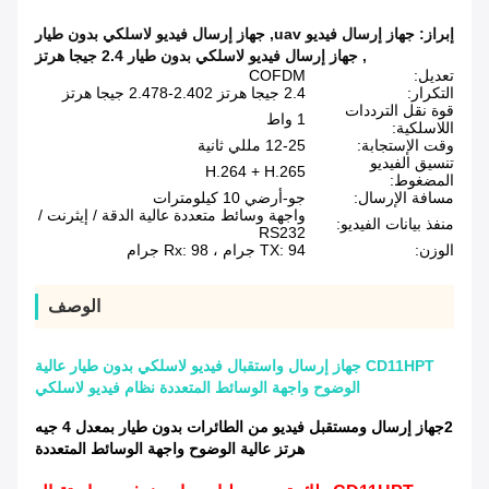
إبراز:
جهاز إرسال فيديو uav
,
جهاز إرسال فيديو لاسلكي بدون طيار
,
جهاز إرسال فيديو لاسلكي بدون طيار 2.4 جيجا هرتز
تعديل:
COFDM
التكرار:
2.4 جيجا هرتز 2.402-2.478 جيجا هرتز
قوة نقل الترددات
1 واط
اللاسلكية:
وقت الإستجابة:
12-25 مللي ثانية
تنسيق الفيديو
H.264 + H.265
المضغوط:
مسافة الإرسال:
جو-أرضي 10 كيلومترات
واجهة وسائط متعددة عالية الدقة / إيثرنت /
منفذ بيانات الفيديو:
RS232
الوزن:
TX: 94 جرام ، Rx: 98 جرام
الوصف
CD11HPT جهاز إرسال واستقبال فيديو لاسلكي بدون طيار عالية
الوضوح واجهة الوسائط المتعددة نظام فيديو لاسلكي
2جهاز إرسال ومستقبل فيديو من الطائرات بدون طيار بمعدل 4 جيه
هرتز عالية الوضوح واجهة الوسائط المتعددة