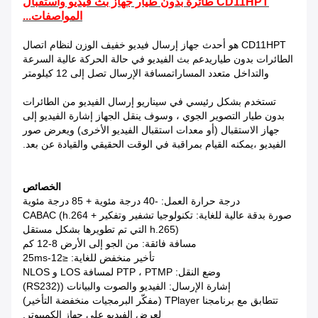
CD11HPT طائرة بدون طيار جهاز بث فيديو واستقبال
المواصفات...
CD11HPT هو أحدث جهاز إرسال فيديو خفيف الوزن لنظام اتصال
الطائرات بدون طياريدعم بث الفيديو في حالة الحركة عالية السرعة
والتداخل متعدد المساراتمسافة الإرسال تصل إلى 12 كيلومتر
تستخدم بشكل رئيسي في سيناريو إرسال الفيديو من الطائرات
بدون طيار التصوير الجوي ، وسوف ينقل الجهاز إشارة الفيديو إلى
جهاز الاستقبال (أو معدات استقبال الفيديو الأخرى) ويعرض صور
الفيديو ،يمكنه القيام بمراقبة في الوقت الحقيقي والقيادة عن بعد.
الخصائص
درجة حرارة العمل: -40 درجة مئوية + 85 درجة مئوية
صورة بدقة عالية للغاية: تكنولوجيا تشفير وتفكير CABAC (h.264 +
h.265) التي تم تطويرها بشكل مستقل
مسافة فائقة: من الجو إلى الأرض 8-12 كم
تأخير منخفض للغاية: ≤12-25ms
وضع النقل: PTP ، PTMP لمسافة LOS و NLOS
إشارة الإرسال: الفيديو والصوت والبيانات ((RS232)
تتطابق مع برنامجنا TPlayer (مفكّر البرمجيات منخفضة التأخير)
لعرض الفيديو على جهاز الكمبيوتر.