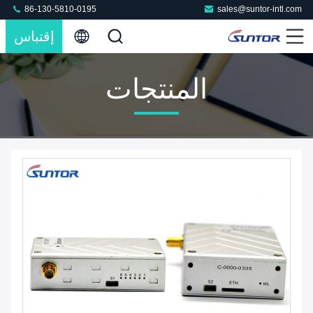
86-130-5810-0195
sales@suntor-intl.com
إقتباس
المنتجات