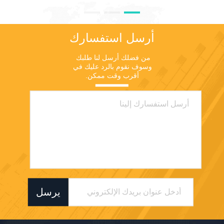
الوصول عن P0; 4البيئة P0
موقع:
22.513451113.949414نانشان،شنشن،منطقة
أرسل استفسارك
قوانغدونغ،الصينs://www.google.com/maps/@22.5121298,113.9495762,17.25z
entry=ttu&g_ep=(إيجوي إم دي
من فضلك أرسل لنا طلبك 
إم تي إم دي إم دي) 5. الاختبار
وسوف نقوم بالرد عليك في 
5.1 1.4GHz + 2dBi الهوائي +
أقرب وقت ممكن.
5MHzالمسار هو ركوب على
طول البحيرة. الفيديو ثلاثي
الاتجاهات سلسة، معدل البيانات
8.5M ب.ب.و إلى ب2 مسافة:
545.16 م. الفيديو ثلاثي الاتجاه
سلس، معدل البيانات 8.2 م C
PO إلى P3 المسافة: 690.05m.
الفيديو ثلاثي الاتجاهات سلسة.
معدل البيانات 7.5M C PO إلى
P4 المسافة: 819.17m. الفيديو
ثلاثي الاتجاهات سلسة. معدل
البيانات 5.7M D PO إلى P5
يرسل
المسافة: 647.44m. الفيديو ثلاثي
الاتجاهات سلسة. معدل البيانات
1.6M، محظورة من قبل المباني.