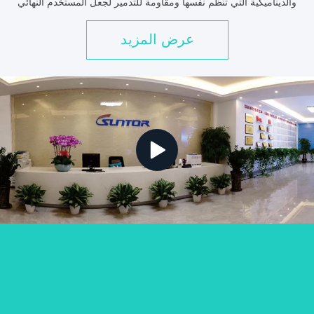
والديناميكية التي تنظم نفسها ومقاومة للتدمير لجعل المستخدم النهائي
"بقي متصلًا في أي مكان". (سانتور) تقدم:جها...
عرض المزيد