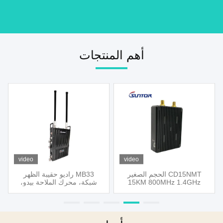
أهم المنتجات
video
video
CD15NMT الحجم الصغير
MB33 راديو حقيبة الظهر
15KM 800MHz 1.4GHz
شبكة، محرك الملاحة بيدو،
واجهة TTL Ethernet UAV
تغطية واي فاي
رابط بيانات الفيديو