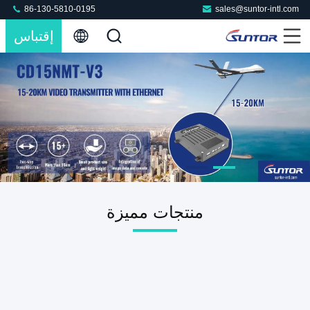
86-130-5810-0195
sales@suntor-intl.com
إقتباس
منتجات مميزة