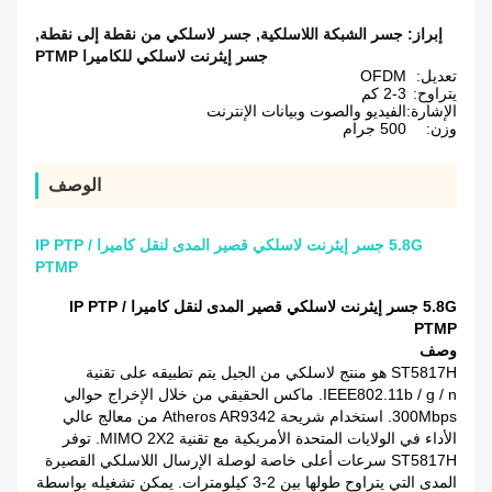
إبراز:
جسر الشبكة اللاسلكية
,
جسر لاسلكي من نقطة إلى نقطة
,
جسر إيثرنت لاسلكي للكاميرا PTMP
تعديل:
OFDM
يتراوح:
2-3 كم
الإشارة:
الفيديو والصوت وبيانات الإنترنت
وزن:
500 جرام
الوصف
5.8G جسر إيثرنت لاسلكي قصير المدى لنقل كاميرا IP PTP /
PTMP
5.8G جسر إيثرنت لاسلكي قصير المدى لنقل كاميرا IP PTP /
PTMP
وصف
ST5817H هو منتج لاسلكي من الجيل يتم تطبيقه على تقنية
IEEE802.11b / g / n.
ماكس الحقيقي من خلال الإخراج حوالي
300Mbps.
استخدام شريحة Atheros AR9342 من معالج عالي
الأداء في الولايات المتحدة الأمريكية مع تقنية MIMO 2X2.
توفر
ST5817H سرعات أعلى خاصة لوصلة الإرسال اللاسلكي القصيرة
المدى التي يتراوح طولها بين 2-3 كيلومترات.
يمكن تشغيله بواسطة