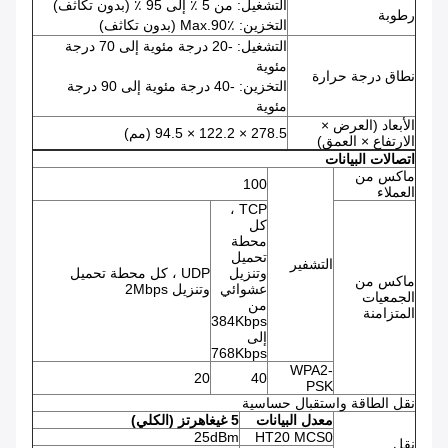
التشغيل: من 5 ٪ إلى 95 ٪ (بدون تكاثف)
رطوبة
التخزين: Max.90٪ (بدون تكاثف)
التشغيل: -20 درجة مئوية إلى 70 درجة
مئوية
نطاق درجة حرارة
التخزين: -40 درجة مئوية إلى 90 درجة
مئوية
الأبعاد (العرض ×
278.5 × 122.2 × 94.5 (مم)
الارتفاع × العمق)
اتصالات البيانات
ماكس من
100
العملاء
TCP ،
كل
محطة
تحميل
التشفير
وتنزيل
UDP ، كل محطة تحميل
ماكس من
عشوائي
وتنزيل 2Mbps
الجمعيات
من
المتزامنة
384Kbps
إلى
768Kbps
WPA2-
20
40
PSK
نقل الطاقة واستقبال حساسية
معدل البيانات
5 غيغاهرتز (الكلي)
25dBm
HT20 MCS0
نقل