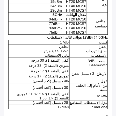
19dBm
HT20 MCS7
بوي
24dBm
HT40 MCS0
19dBm
HT40 MCS7
معدل البيانات
5GHz
-94dBm
HT20 MCS0
المتلقي
-77dBm
HT20 MCS7
حساسية
-93dBm
HT40 MCS0
-75dBm
HT40 MCS7
17dBi @ 5GHz هوائي ثنائي الاستقطاب
كسب
17dBi
إشعاع
اتجاهي
نطاق الترددات
5،1-5،9 غيغاهرتز
الاستقطاب
ثنائي الاستقطاب
أفقي (المنفذ 1): 30 درجة
السمت -3dB
Beamwidth
عمودي (المنفذ 2): 33 درجة
أفقي (المنفذ 1): 17 درجة
الارتفاع -3 ديسيبل شعاع
عمودي (المنفذ 2): 17 درجة
عزل
-40 ديسيبل (كحد أقصى)
من الأمام إلى الخلف
-30 ديسيبل (كحد أقصى)
نسبة
أفقي (المنفذ 1): <1: 1.87 ؛ عمودي
VSWR
(المنفذ 2): <1: 1.55
عزل الاستقطاب المتقاطع
-28 ديسيبل (كحد أقصى)
<-12dB
SideLobe