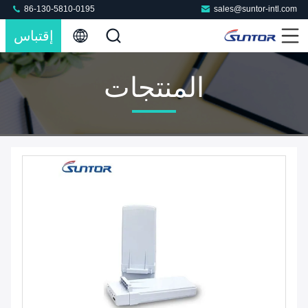
86-130-5810-0195
sales@suntor-intl.com
إقتباس
المنتجات