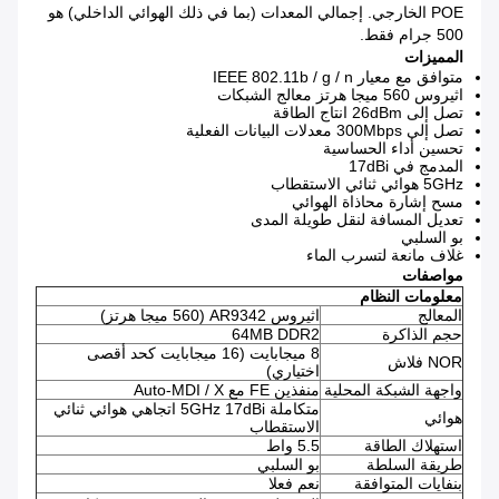
POE الخارجي.
إجمالي المعدات (بما في ذلك الهوائي الداخلي) هو
500 جرام فقط.
المميزات
متوافق مع معيار IEEE 802.11b / g / n
اثيروس 560 ميجا هرتز معالج الشبكات
تصل إلى 26dBm انتاج الطاقة
تصل إلى 300Mbps معدلات البيانات الفعلية
تحسين أداء الحساسية
المدمج في 17dBi
5GHz هوائي ثنائي الاستقطاب
مسح إشارة محاذاة الهوائي
تعديل المسافة لنقل طويلة المدى
بو السلبي
غلاف مانعة لتسرب الماء
مواصفات
معلومات النظام
المعالج
اثيروس AR9342 (560 ميجا هرتز)
حجم الذاكرة
64MB DDR2
8 ميجابايت (16 ميجابايت كحد أقصى
NOR فلاش
اختياري)
واجهة الشبكة المحلية
منفذين FE مع Auto-MDI / X
متكاملة 5GHz 17dBi اتجاهي هوائي ثنائي
هوائي
الاستقطاب
استهلاك الطاقة
5.5 واط
طريقة السلطة
بو السلبي
بنفايات المتوافقة
نعم فعلا