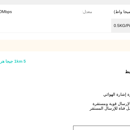
معدل:
300Mbps
0.5KG/P
1km 5 جيجا هرتز اللاسلكي إيثرنت جسر cctv الارسال / جسر / cpe / الروابط
 قناة للإرسال المستقر