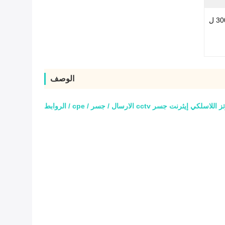
 ل
الوصف