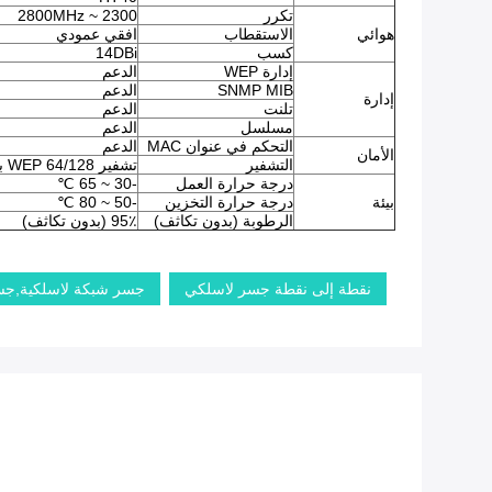
تكرر
2300 ~ 2800MHz
هوائي
الاستقطاب
افقي عمودي
كسب
14DBi
إدارة WEP
الدعم
SNMP MIB
الدعم
إدارة
تلنت
الدعم
مسلسل
الدعم
التحكم في عنوان MAC
الدعم
الأمان
التشفير
تشفير WEP 64/128 بت ، WPA ، WPA2 ، 802.1x
درجة حرارة العمل
-30 ~ 65 ℃
بيئة
درجة حرارة التخزين
-50 ~ 80 ℃
الرطوبة (بدون تكاثف)
95٪ (بدون تكاثف)
نقطة إلى نقطة جسر لاسلكي
جسر شبكة لاسلكية,جسر 