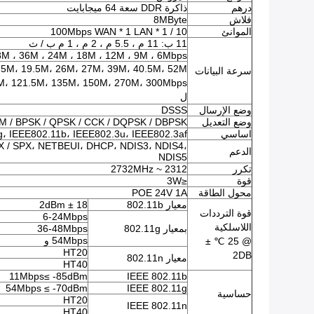
درهم
ذاكرة DDR سعة 64 ميجابايت
فلاش
8MByte
الموانئ
10 / 100Mbps WAN * 1 LAN * 1
11 ب: 11 م ، 5.5 م ، 2 م ، 1 م ب / ث
8M ، 36M ، 24M ، 18M ، 12M ، 9M ، 6Mbps
.5M، 19.5M، 26M، 27M، 39M، 40.5M، 52M،
سرعة البيانات
M، 121.5M، 135M، 150M، 270M، 300Mbps
ل
وضع الإرسال
DSSS
وضع التعديل
 / BPSK / QPSK / CCK / DQPSK / DBPSK
اساسي
، IEEE802.11b، IEEE802.3u، IEEE802.3af
PX / SPX، NETBEUI، DHCP، NDIS3، NDIS4،
الدعم
NDIS5
تكرر
2312 ~ 2732MHz
قوة
≤3W
محول الطاقة
POE 24V 1A
معيار 802.11b
18 ± 2dBm
قوة الترددات
6-24Mbps
اللاسلكية
بمعيار 802.11g
36-48Mbps
54Mbps و
@ 25 ℃ ±
HT20
2DB
معيار 802.11n
HT40
11Mbps≤ -85dBm
IEEE 802.11b
54Mbps ≤ -70dBm
IEEE 802.11g
حساسية
HT20
IEEE 802.11n
HT40