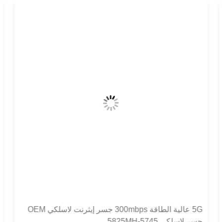
3KM نقطة إلى نقطة إيثرنت جسر لاسلكي / راوتر / مكرر
/ نقطة الوصول POE