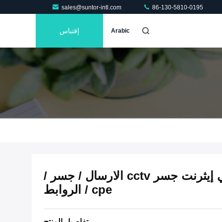
sales@suntor-intl.com
86-130-5810-0195
إقتباس
Arabic
1km 5 جيجا هرتز اللاسلكي إيثرنت جسر cctv الارسال / جسر /
cpe / الروابط
تفاصيل المنتج