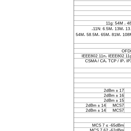
11g: 54M ، 4
11N: 6.5M، 13M، 13
54M، 58.5M، 65M، 81M، 108
OFDM
IEEE802.11n، IEEE802.11g
CSMA / CA، TCP / IP، I
17 ± 2dBm
16 ± 2dBm
15 ± 2dBm
14 ± 2dBm
MCS7
14 ± 2dBm
MCS7
MCS 7 ≤ -65dBm
MCS 7 62 -62dBm