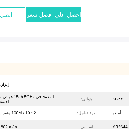
احصل على افضل سعر
اتصل 
إبراز
المدمج في 15db 5GHz
5Ghz
هوائي:
الاست
أبيض
جهة تعامل:
2 * 10 / 100M منفذ إيثرنت
AR9344
اساسي:
 802.a / n