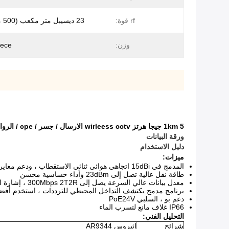
rf قوة:
23 ديسيبل متر مكعب (500 ميجا واط)
وزن:
iece
1km 5 جيجا هرتز wirleess cctv الارسال / جسر / cpe / الروابط
ورقة البيانات
دليل الاستخدام
ميزات:
المدمج في 15dBi اتجاهي هوائي ثنائي الاستقطاب ، ودعم معايرة إشارة الهوائي
طاقة نقل عالية تصل إلى 23dBm وأداء حساسية محسن
معدل بيانات عالي السرعة يصل إلى 300Mbps 2T2R ، إشارة الإرسال قوية ومستقرة
برنامج مدمج يكتشف التداخل المحيطي للترددات ، استخدم أفضل
دعم بو ، السلبي PoE24V
IP66 غلاف مانع لتسرب الماء
التحليل الفني:
شرائح
اثيروس AR9344