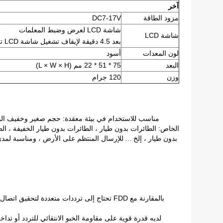
آخر
مزود الطاقة
DC7-17V
شاشة LCD لعرض وضبط المعلمات
شاشة LCD
بعد 4.5 دقيقة لإيقاف تشغيل شاشة LCD تلقائيًا لتوفير الطاقة
لون المعدات
أسود
البعد
75 * 51 * 22 مم (L × W × H)
وزن
120 جرام
مناسب للاستخدام في بيئة معقدة: حجم صغير وخفيف الوزن 
بدون طيار ، إلخ ... للإرسال المنتظم على الأرض ، ومناسبة لمدى قصير NLOS أو نقل بيانات NOS.مع واجهة رقمية وبيانات ، واجهة إيثرنت رقمي
لديه قدرة قوية على مقاومة الخبو الانتقائي للتردد أو 