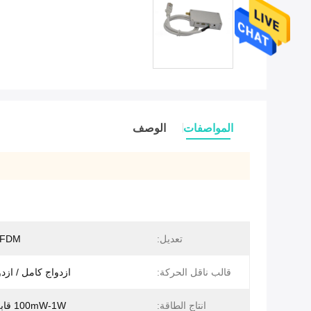
المواصفات
الوصف
تعديل:
OFDM
قالب ناقل الحركة:
ازدواج كامل / ازد
انتاج الطاقة:
100mW-1W قابل للتعديل