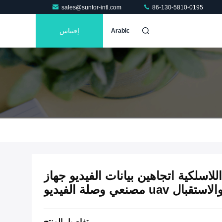
sales@suntor-intl.com
86-130-5810-0195
إقتباس
Arabic
2 غيغاهرتز TDD COFDM اللاسلكية اتجاهين بيانات الفيديو جهاز
uav مصنعي وصلة الفيديو
تفاصيل المنتج