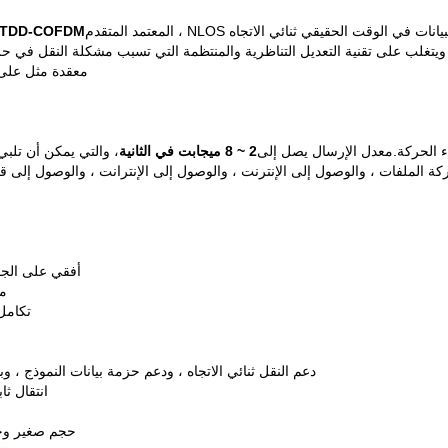
TDD
-
COFDM
متعدد المسارات ، ويتغلب على تقنية التعديل التناظرية والمنتظمة التي تسبب مشكلة الن
معقدة مثل على 
ناء الحركة.معدل الإرسال يصل إلى
2 ~ 8 ميجابت في الثانية
، والتي يمكن أن تلبي
ة الملفات ، والوصول إلى الإنترنت ، والوصول إلى الإنترانت ، والوصول إلى قاعدة
أفقي على الجونة: 1-10 كم ، جو-أرض: 8-20 كم ، أفقي عل
معي
تكامل قناة AES 128 بت ، يقوم ال
دعم النقل ثنائي الاتجاه ، ودعم حزمة بيانات النموذج ، و
انتقال ث
حجم صغير وخف