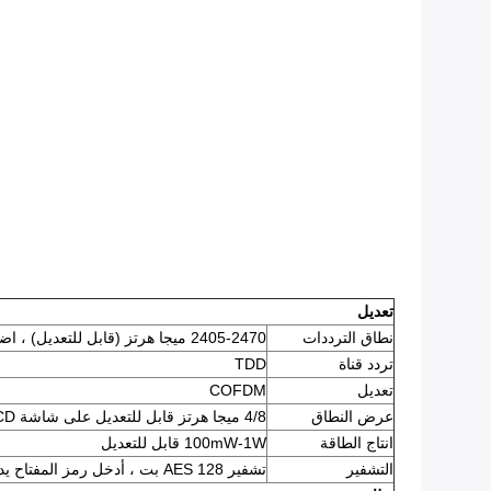
تعديل
نطاق الترددات
2405-2470 ميجا هرتز (قابل للتعديل) ، اضبط الطول الموجي 1 ميجا هرتز على شاشة LCD
تردد قناة
TDD
تعديل
COFDM
عرض النطاق
4/8 ميجا هرتز قابل للتعديل على شاشة LCD
انتاج الطاقة
100mW-1W قابل للتعديل
التشفير
تشفير AES 128 بت ، أدخل رمز المفتاح يدويًا