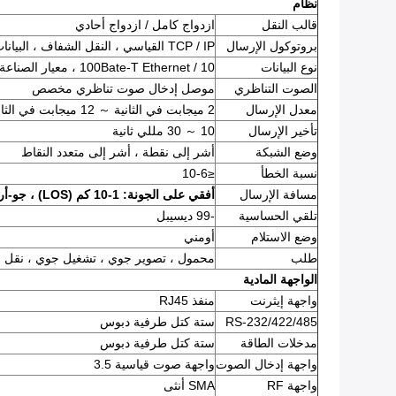
نظام
قالب النقل
ازدواج كامل / ازدواج أحادي
بروتوكول الإرسال
TCP / IP القياسي ، النقل الشفاف ، البيانات التسلسلية غير المتزامنة
نوع البيانات
10 / 100Bate-T Ethernet ، معيار الصناعة RS-232 ، RS-422-RS485
الصوت التناظري
موصل إدخال صوت تناظري مخصص
معدل الإرسال
2 ميجابت في الثانية ～ 12 ميجابت في الثانية
تأخير الإرسال
10 ～ 30 مللي ثانية
وضع الشبكة
أشر إلى نقطة ، أشر إلى متعدد النقاط
نسبة الخطأ
≤10-6
مسافة الإرسال
أفقي على الجونة: 1-10 كم (LOS) ، جو-أرض: 8-20 كم ، أفقي على البحر 10-30 كم (LOS)
تلقي الحساسية
-99 ديسيبل
وضع الاستلام
أومني
طلب
محمول ، تصوير جوي ، تشغيل جوي ، نقل ا
الواجهة المادية
واجهة إيثرنت
منفذ RJ45
RS-232/422/485
ستة كتل طرفية دبوس
مدخلات الطاقة
ستة كتل طرفية دبوس
واجهة إدخال الصوت
واجهة صوت قياسية 3.5
واجهة RF
SMA أنثى