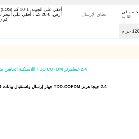
أفقي عل
ت في الثانية ～ 12 ميجابت في
نطاق الإرسال:
الثانية
كم (LOS)
12 جرام
2.4 غيغاهرتز TDD COFDM اللاسلكية اتجاهين بيانات الفيديو جهاز الإرسال والاستقبال uav مصنعي وصلة الفيديو
2.4 جيجا هرتز TDD-COFDM جهاز إرسال واستقبال بيانات فيديو لاسلكي ثنائي الاتجاه مع واجهة RJ45 RS-232/422/485 1