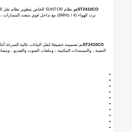
ST2410CO
هو نظام SUNTOR الخاص بتطوير نظام نقل البيانات في الوقت الحقيقي ثنائي الاتجاه NLOS ، المعتمد المتقدم
تردد الهواء (4 / 8MHz) مع تداخل قوي 
ST2410CO
تم تصميمه خصيصًا لنقل البيانات عالية السرعة أث
النصية ، والمستندات المكتبية ، وملفات الصوت والفيديو ، ومشارك