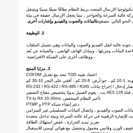
تكنولوجيا الإرسال المتعدد.يربط النظام نطاقًا ضيقًا نسبيًا ويشغل
قل في حركة عالية السرعة والحواجز ، مما يجعل الإرسال حقيقة في بيئة
النحو التالي: مضغوط
البيانات والصوت والفيديو وإشارات أخرى
.
2. الوظيفة
 جودة عالية لنقل الفيديو والصوت والبيانات.وهي تشمل الملفات
 البيانات وتنزيلها ، ومبادل الهاتف الهاتفي ، والصيانة عن بُعد
، ووظائف أخرى على الشبكة الافتراضية.
3. مزايا المنتج
اعتماد تقنية TDD تتحد مع تعديل COFDM
ى البحر 10-30 كم
ار إدخال / إخراج بيانات RS-232 / RS-422 / RS-485 / RJ45
عميل يدويًا بتخصيص مفتاح التشفير
تأخير النظام المنخفض: TX to RX 10-30ms
دعم إنشاء شبكة PTP و PTMP
بيانات الصوت والفيديو ، واتصال البيانات التسلسلي غير المتزامن
ابت للإشارة الرقمية في حركة عالية السرعة وبيئة تداخل متعددة
تعزيز تبديد الحرارة ، خفض استهلاك الطاقة
يف الوزن وقابس محمول وتشغيل مع هوائي أومني للاستقبال