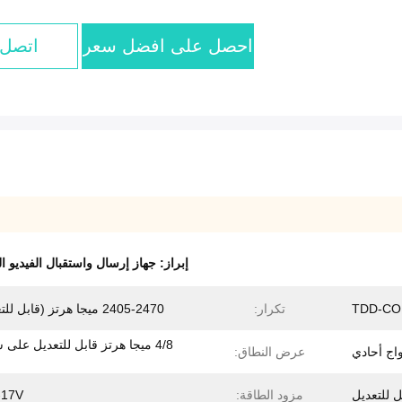
احصل على افضل سعر
اتصل 
إبراز:
جهاز إرسال واستقبال الفيديو ا
TDD-C
تكرار:
2405-2470 ميجا هرتز (قابل للتعديل)
4/8 ميجا هرتز قابل للتعديل على
واج أحادي
عرض النطاق:
مزود الطاقة:
-17V