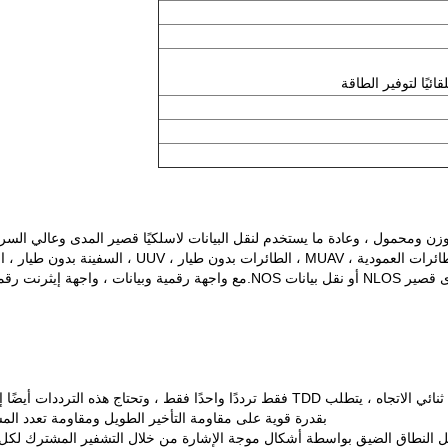
ومحمول ، وعادة ما يستخدم لنقل البيانات لاسلكيًا قصير المدى وعالي السرعة
ة ، صناعية قياسية
بالمقارنة مع FDD تحتاج إلى ترددات متعددة لتحقيق اتصال ثنائي الاتجاه ، يتطلب TDD فقط تر
بقدرة قوية على مقاومة التأخير الطويل ومقاومة تعدد المسارات القوية.لذا فإن TDD أكثر 
تداخل النطاق الضيق بواسطة أشكال موجة الإشارة من خلال التشفير المشترك لك