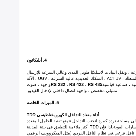
4. أبليكاتون
 ، ونقل البيانات لاسلكيًا طويل المدى وعالي السرعة.للإرسال
الخاص: الطائرات بدون طيار ، الطائرات بدون طيار الخفيفة ، الطائرات العمودية ، MUAV ، الطائرات بدون طيار ، UUV ، السفينة بدون طيار ، المنطاد ، ACTUV ، السكك الحديدية عالية السرعة ، UGV ، الآلة
RS-232 ، RS-422 ، RS-485
واجهة ، صوت
تمثيلي مخصص ، واجهة اتصال داخلي لإدخال الفيديو.
5. الميزات الخاصة
أداء مضاد للتداخل الكهرومغناطيسي TDD
ددًا واحدًا فقط ، وتحتاج هذه الترددات أيضًا إلى مساحة تردد كبيرة لتجنب التداخل.تتمتع تقنية الحامل المتعدد
ملاءمة للتطبيق في بيئة المدينة
ل ناقل فرعي.في نظام الناقل الفردي (مثل الميكروويف الرقمي