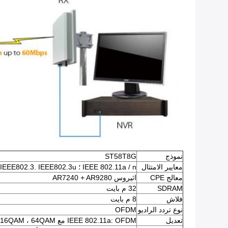
نموذج
ST58T8G
معايير الامتثال
IEEE 802.11a / n ؛
IEEE802.3u
IEEE802.3.
معالج CPE
اثيروس AR7240 + AR9280
SDRAM
32 م بايت
فلاش
8 م بايت
نوع تردد الراديو
OFDM
تعديل
IEEE 802.11a: OFDM مع BPSK ، QPSK ، 16QAM ، 64QAM