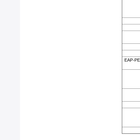
802.1 ، ودعم EAP-PEAP