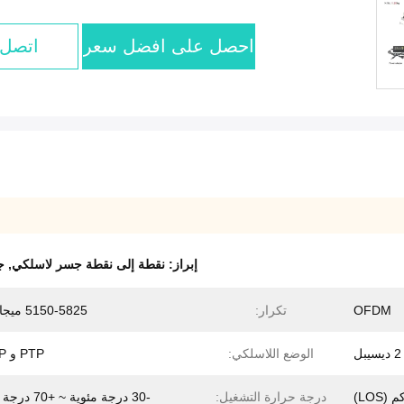
احصل على افضل سعر
اتصل 
إبراز:
نقطة إلى نقطة جسر لاسلكي
,
ج
OFDM
تكرار:
5150-5825 ميجا هرتز
الوضع اللاسلكي:
PTP و PTMP
درجة حرارة التشغيل:
-30 درجة مئوية ~ +70 درجة مئوية