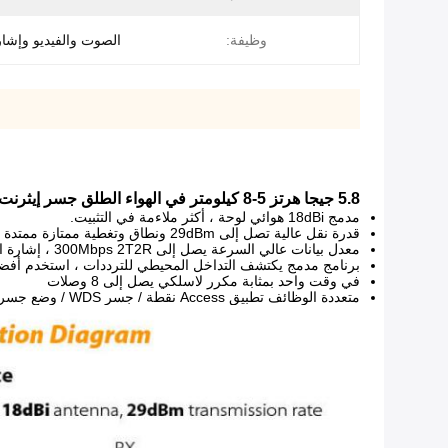
وظيفة:
الصوت والفيديو وإشار
5.8 جيجا هرتز 5-8 كيلومتر في الهواء الطلق جسر إيثرنت اللاسلكية الرقمية
مدمج
18dBi
هوائي لوحة ، أكثر ملاءمة في التثبيت.
قدرة نقل عالية تصل إلى 29dBm ونطاق وتغطية ممتازة ممتدة (عدد أقل من نقاط الوصول)
معدل بيانات عالي السرعة يصل إلى 300Mbps 2T2R ، إشارة الإرسال قوية ومستقرة.
برنامج مدمج يكتشف التداخل المحيطي للترددات ، استخدم أفضل
في وقت واحد بمثابة مكرر لاسلكي يصل إلى 8 وصلات
متعددة الوظائف تطبيق Access نقطة / جسر WDS / وضع جسر + مكرر