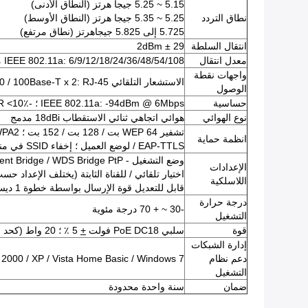
5.15 ~ 5.25 جيجا هرتز (النطاق الأدنى)
نطاق التردد
5.25 ~ 5.35 جيجا هرتز (النطاق الأوسط)
5.725 إلى 5.825 جيجاهرتز (نطاق مرتفع)
انتقال السلطة
29 ± 2dBm
معدل انتقال
IEEE 802.11a: 6/9/12/18/24/36/48/54/108 ميغابت في الثانية
واجهات نقطة
الاستشعار التلقائي MDI / MDI-X Ethernet 10 / 100Base-T x 2: RJ-45
الوصول
حساسية
IEEE 802.11a: -94dBm @ 6Mbps ؛
-74dBm @ 54Mbps ، PER <10٪
نوع الهوائي
هوائي اتجاهي ثنائي الاستقطاب 18dBi مدمج
تشفير WEP 64 بت / 128 بت / 152 بت ؛
WPA / WPA2 (-PSK 
انظمة حماية
/ EAP-TTLS لوضع العميل ؛
إخفاء SSID في منارات
وضع التشغيل - AP / Client Bridge / WDS Bridge PtP و PtMP (حتى 16 رابطًا) / موجه العميل
الإعدادات
اختيار تلقائي / للقناة الثابتة (يختلف الإعداد حسب
اللاسلكية
قابل للتعديل قوة الإرسال بواسطة خطوة 1 ديسيبل
درجة حرارة
-30 ~ + 70 درجة مئوية
التشغيل
قوة
سلبي PoE DC18 فولت
+
5 ٪ ؛
20 واط (كحد أقصى) ؛
إدارة الشبكات
دعم نظام
2000 / XP / Vista Home Basic / Windows 7
التشغيل
ضمان
سنة واحدة محدودة