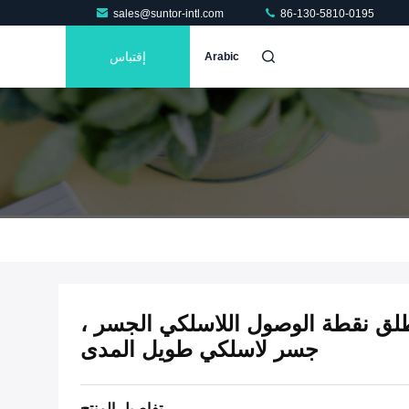
sales@suntor-intl.com
86-130-5810-0195
إقتباس
Arabic
الطلق نقطة الوصول اللاسلكي الجسر ،
جسر لاسلكي طويل المدى
تفاصيل المنتج