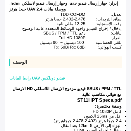
إبراز:
جهاز إرسال فيديو uav
,
وجهاز إرسال فيديو لاسلكي hdmi
,
ووصلة بيانات UAV 2.4 جيجا هرتز
تعديل:
TDD-COFDM
نطاق الترددات:
2.402-2.478 جيجا هرتز
وقت الإستجابة:
12-25 مللي ثانية
إدخال / إخراج الفيديو:
واجهة الوسائط المتعددة عالية الوضوح
بيانات:
دعم SBUS / PPM / TTL
القرار:
Full HD 1080P
تلقي الحساسية:
-100 ديسيبل ~ -90 ديسيبل
كسب الهوائي:
Tx: 5dBi Rx: 8dBi
الوصف
فيديو دوبلكس UAV رابط البيانات
SBUS / PPM / TTL فيديو مزدوج الإرسال اللاسلكي HD الارسال
مع هوائي مكاسب عالية
ST11HPT Specs.pdf
وصفة مختصرة:
كامل HD 1080P
أقل من 25ms الكمون
2.4 جيجا هرتز (2.402-2.478 جيجاهيرتز)
الهواء إلى الأرض 8-12km بعد انتقال
إدخال / إخراج الفيديو: HDMI