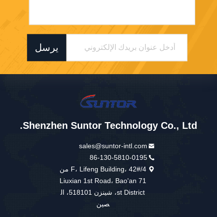
يرسل
Shenzhen Suntor Technology Co., Ltd.
sales@suntor-intl.com
86-130-5810-0195
4/F، Lifeng Building، 42# من
Liuxian 1st Road، Bao'an 71
st District، شينزن 518101، ال
صين