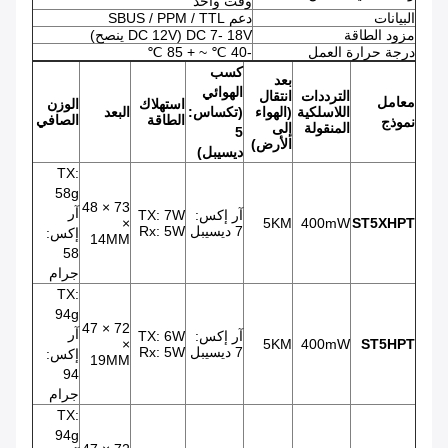
وقت واحد
البيانات
دعم SBUS / PPM / TTL
مزود الطاقة
DC 7- 18V (DC 12V ينصح)
درجة حرارة العمل
-40 ℃ ~ + 85 ℃
كسب
بعد
الهوائي
الترددات
انتقال
معامل
استهلاك
الوزن
اللاسلكية
(الهواء
(تكساس:
البعد
الطاقة
الصافي
نموذج
المنقولة
إلى
5
الأرض)
ديسيبل)
TX:
58g
73 × 48
آر
آر إكس:
TX: 7W
×
5KM
400mW
ST5XHPT
7 ديسيبل
Rx: 5W
إكس:
14MM
58
جرام
TX:
94g
72 × 47
آر
آر إكس:
TX: 6W
×
5KM
400mW
ST5HPT
7 ديسيبل
Rx: 5W
إكس:
19MM
94
جرام
TX:
94g