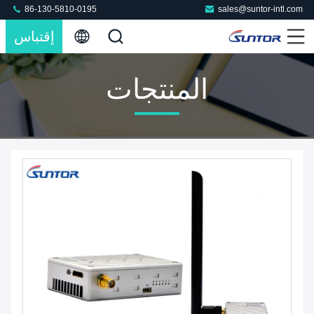
86-130-5810-0195
sales@suntor-intl.com
إقتباس
المنتجات