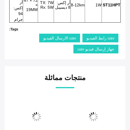
72 × 47
آر
آر إكس:
TX: 7W
×
8-12km
1W
ST11HPT
8 ديسيبل
Rx: 5W
إكس:
19MM
94
جرام
Tags:
uav رابط الفيديو
uav الارسال الفيديو
جهاز إرسال فيديو uav
منتجات مماثلة