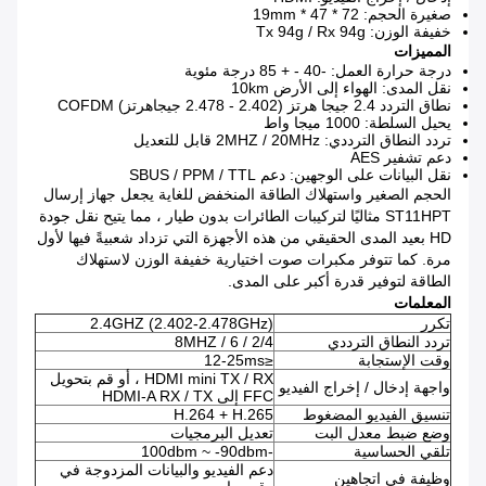
صغيرة الحجم: 72 * 47 * 19mm
خفيفة الوزن: Tx 94g / Rx 94g
المميزات
درجة حرارة العمل: -40 - + 85 درجة مئوية
نقل المدى: الهواء إلى الأرض 10km
نطاق التردد 2.4 جيجا هرتز (2.402 - 2.478 جيجاهرتز) COFDM
يحيل السلطة: 1000 ميجا واط
تردد النطاق الترددي: 2MHZ / 20MHz قابل للتعديل
دعم تشفير AES
نقل البيانات على الوجهين: دعم SBUS / PPM / TTL
الحجم الصغير واستهلاك الطاقة المنخفض للغاية يجعل جهاز إرسال
ST11HPT مثاليًا لتركيبات الطائرات بدون طيار ، مما يتيح نقل جودة
HD بعيد المدى الحقيقي من هذه الأجهزة التي تزداد شعبيةً فيها لأول
مرة.
كما تتوفر مكبرات صوت اختيارية خفيفة الوزن لاستهلاك
الطاقة لتوفير قدرة أكبر على المدى.
المعلمات
تكرر
2.4GHZ (2.402-2.478GHz)
تردد النطاق الترددي
2/4 / 6 / 8MHZ
وقت الإستجابة
≤12-25ms
HDMI mini TX / RX ، أو قم بتحويل
واجهة إدخال / إخراج الفيديو
FFC إلى HDMI-A RX / TX
تنسيق الفيديو المضغوط
H.264 + H.265
وضع ضبط معدل البت
تعديل البرمجيات
تلقي الحساسية
-100dbm ~ -90dbm
دعم الفيديو والبيانات المزدوجة في
وظيفة في اتجاهين