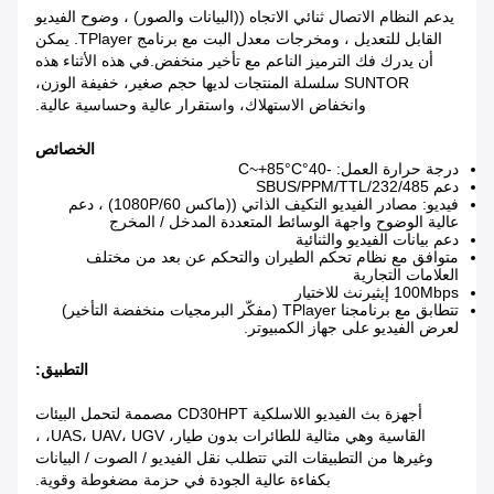
يدعم النظام الاتصال ثنائي الاتجاه ((البيانات والصور) ، وضوح الفيديو
القابل للتعديل ، ومخرجات معدل البت مع برنامج TPlayer. يمكن
أن يدرك فك الترميز الناعم مع تأخير منخفض.في هذه الأثناء هذه
SUNTOR سلسلة المنتجات لديها حجم صغير، خفيفة الوزن،
وانخفاض الاستهلاك، واستقرار عالية وحساسية عالية.
الخصائص
درجة حرارة العمل: -40°C~+85°C
دعم SBUS/PPM/TTL/232/485
فيديو: مصادر الفيديو التكيف الذاتي ((ماكس 1080P/60) ، دعم
عالية الوضوح واجهة الوسائط المتعددة المدخل / المخرج
دعم بيانات الفيديو والثنائية
متوافق مع نظام تحكم الطيران والتحكم عن بعد من مختلف
العلامات التجارية
100Mbps إيثيرنث للاختيار
تتطابق مع برنامجنا TPlayer (مفكّر البرمجيات منخفضة التأخير)
لعرض الفيديو على جهاز الكمبيوتر.
التطبيق:
أجهزة بث الفيديو اللاسلكية CD30HPT مصممة لتحمل البيئات
القاسية وهي مثالية للطائرات بدون طيار، UAS، UAV، UGV، ،
وغيرها من التطبيقات التي تتطلب نقل الفيديو / الصوت / البيانات
بكفاءة عالية الجودة في حزمة مضغوطة وقوية.