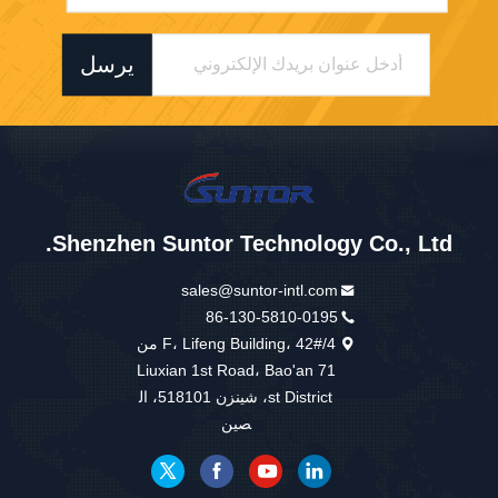
يرسل
Shenzhen Suntor Technology Co., Ltd.
sales@suntor-intl.com
86-130-5810-0195
4/F، Lifeng Building، 42# من
Liuxian 1st Road، Bao'an 71
st District، شينزن 518101، ال
صين