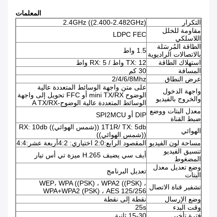
المعلمات
التكرار
2.4GHz ((2.400-2.482GHz)
مقاومة للخلل
LDPC FEC
اللاسلكي
الطاقة المُرسَلة
1.5 واط
بالاتصالات الراديوية
استهلاك الطاقة
TX: 12 واط / RX: 5 واط
المسافة
30 كم
عرض النطاق
2/4/6/8Mhz
على متن واجهة الوسائط المتعددة عالية
واجهة الدخول
الوضوح mini TX/RX أو FFC تحويل إلى واجهة
والخروج بالفيديو
الوسائط المتعددة عالية الوضوح-A TX/RX
معدل البتات ووضع
DIP أو SPI2MCU
ضبط القناة
1T1R/ TX: 5db ((شمس الهوائي)) RX: 10db
الهوائي
((شمس الهوائي))
مساحة لون الفيديو
المقصود الرابع:2:0 اختياري: 4:2أربعة عشر:4:4
تنسيق الفيديو
أيف سي يضيف H.265 ميزة تي أس تيار
المضغوط
وضع تعديل معدل
تعديل البرنامج
البتات
WEP، WPA ((PSK) ، WPA2 ((PSK) ،
تشفير قناة الاتصال
WPA+WPA2 (PSK) ، AES 125/256
وضع الإرسال
نقطة إلى نقطة
وقت البدء
25s
فترة تأخير
15-30 ثانية