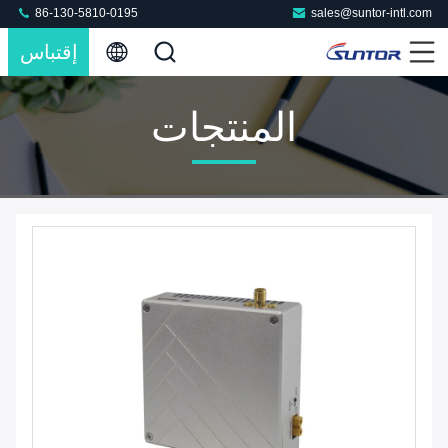
86-130-5810-0195
sales@suntor-intl.com
إقتباس
المنتجات