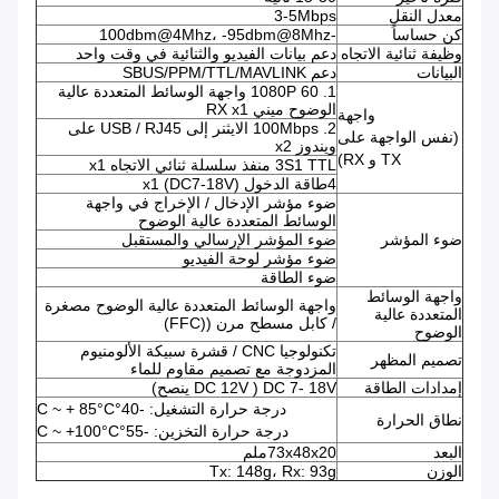
معدل النقل
3-5Mbps
كن حساساً
-100dbm@4Mhz، -95dbm@8Mhz
وظيفة ثنائية الاتجاه
دعم بيانات الفيديو والثنائية في وقت واحد
البيانات
دعم SBUS/PPM/TTL/MAVLINK
1. 1080P 60 واجهة الوسائط المتعددة عالية
الوضوح ميني RX x1
واجهة
2. 100Mbps الايثنر إلى USB / RJ45 على
(نفس الواجهة على
ويندوز x2
TX و RX)
3S1 TTL منفذ سلسلة ثنائي الاتجاه x1
4طاقة الدخول (DC7-18V) x1
ضوء مؤشر الإدخال / الإخراج في واجهة
الوسائط المتعددة عالية الوضوح
ضوء المؤشر
ضوء المؤشر الإرسالي والمستقبل
ضوء مؤشر لوحة الفيديو
ضوء الطاقة
واجهة الوسائط
واجهة الوسائط المتعددة عالية الوضوح مصغرة
المتعددة عالية
/ كابل مسطح مرن ((FFC)
الوضوح
تكنولوجيا CNC / قشرة سبيكة الألومنيوم
تصميم المظهر
المزدوجة مع تصميم مقاوم للماء
إمدادات الطاقة
DC 7- 18V ( DC 12V ينصح)
درجة حرارة التشغيل: -40°C ~ + 85°C
نطاق الحرارة
درجة حرارة التخزين: -55°C ~ +100°C
البعد
73x48x20ملم
الوزن
Tx: 148g، Rx: 93g