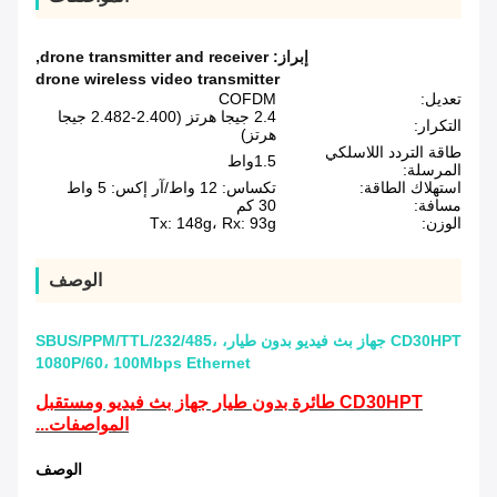
إبراز:
drone transmitter and receiver
,
drone wireless video transmitter
تعديل:
COFDM
2.4 جيجا هرتز (2.400-2.482 جيجا
التكرار:
هرتز)
طاقة التردد اللاسلكي
1.5واط
المرسلة:
استهلاك الطاقة:
تكساس: 12 واط/آر إكس: 5 واط
مسافة:
30 كم
الوزن:
Tx: 148g، Rx: 93g
الوصف
CD30HPT جهاز بث فيديو بدون طيار، SBUS/PPM/TTL/232/485،
1080P/60، 100Mbps Ethernet
CD30HPT طائرة بدون طيار جهاز بث فيديو ومستقبل
المواصفات...
الوصف