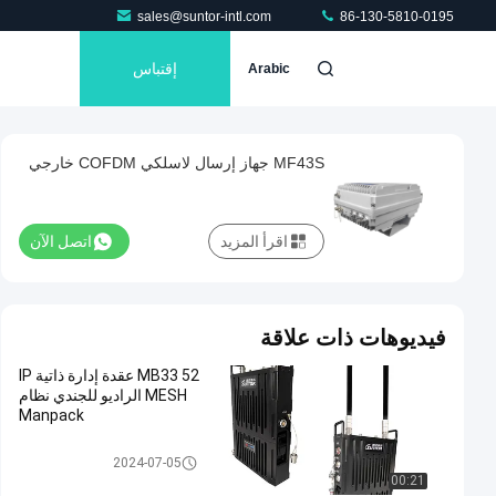
sales@suntor-intl.com
86-130-5810-0195
إقتباس
Arabic
MF43S جهاز إرسال لاسلكي COFDM خارجي
اقرأ المزيد
اتصل الآن
فيديوهات ذات علاقة
MB33 52 عقدة إدارة ذاتية IP
MESH الراديو للجندي نظام
Manpack
شبكة IP Mesh
2024-07-05
00:21