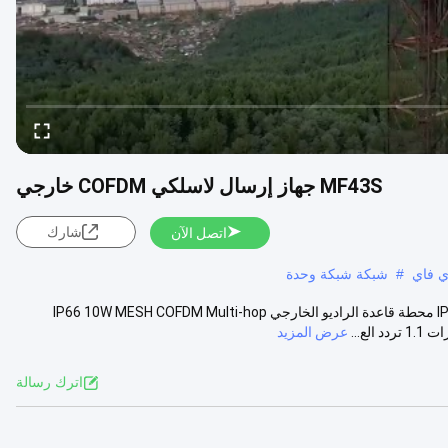
MF43S جهاز إرسال لاسلكي COFDM خارجي
شارك
اتصل الآن
ي فاي
#
شبكة شبكة وحدة
محطة قاعدة الراديو الخارجي IP66 10W MESH COFDM Multi-hop AC220V محطة قاعدة الراديو الخارجي IP66 10W MESH COFDM Multi-hop
عرض المزيد
اترك رسالة