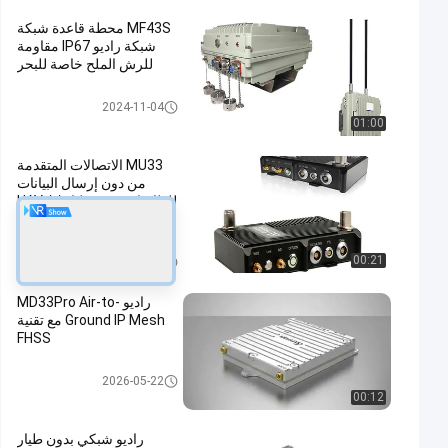
MF43S محطة قاعدة شبكة
شبكة راديو IP67 مقاومة
للرش الملح خاصة للبحر
منتجات شبكة لاسلكية
2024-11-04
01:00
MU33 الاتصالات المتقدمة
من دون إرسال البيانات
للطائرات بدون طيار / UAV /
UGV / USV
منتجات شبكة لاسلكية
00:21
2024-03-26
راديو MD33Pro Air-to-
Ground IP Mesh مع تقنية
FHSS
شبكة IP Mesh
2026-05-22
00:12
راديو شبكي بدون طيار