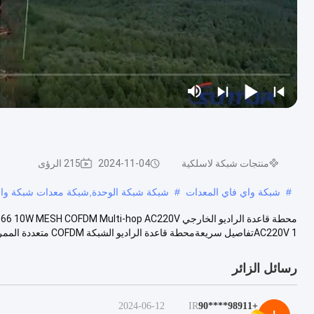
منتجات شبكة لاسلكية
2024-11-04
215 الرؤى
#
شبكة واي فاي المعدات
#
شبكة شبكة الوحدة,شبكة معدات شبكة وا
AC220V 1تفاصيل سريعةمحطة قاعدة الراديو الشبكة COFDM متعددة الممرات 1.1 تردد الع...
رسائل الزائر
2024-06-12
IR
+98911****90