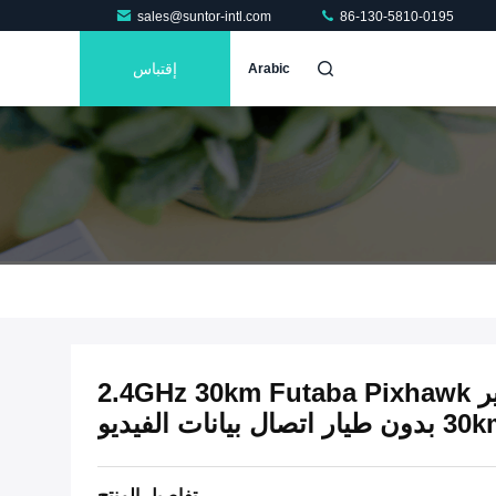
sales@suntor-intl.com
86-130-5810-0195
إقتباس
Arabic
CD30HPT الحجم الصغير 2.4GHz 30km Futaba Pixhawk
تفاصيل المنتج