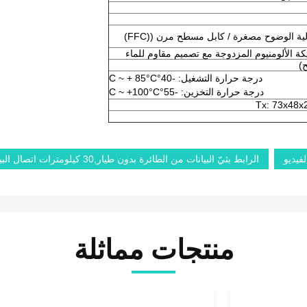
ية الوضوح مصغرة / كابل مسطح مرن ((FFC)
درجة حرارة التشغيل: -40°C ~ + 85°C
درجة حرارة التخزين: -55°C ~ +100°C
Tx: 73x48
الرابط بثيّ البيانات من الطائرة بدون طيار,30 كيلومترات اتصال البيانات بدون طيار,2وصلة بيانات من طائرة بدون طيار
منتجات مماثلة