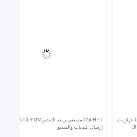
C50HPT مصنعي رابط الفيديو UVA COFDM جهاز
إرسال البيانات والفيديو
COFDM 50km نا