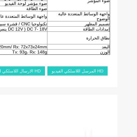
ضوء المؤشر
ضوء مؤشر لوحة الفيديو
ضوء الطاقة
واجهة الوسائط المتعددة عالية
واجهة الوسائط المتعددة عال
الوضوح
تصميم المظهر
تكنولوجيا CNC / قشرة سبيكة الألومنيوم المزدوجة مع تصميم مقاوم للماء
إمدادات الطاقة
DC 7- 18V ( DC 12V ينصح)
نطاق الحرارة
البعد
x20mm/ Rx: 72x73x24mm
الوزن
Tx: 93g، Rx: 148g
HD المرسل اللاسلكي الفيديو
HD الارسال اللاسلكي الفيديو