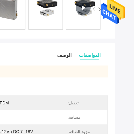
المواصفات
الوصف
تعديل:
OFDM
مسافة:
مزود الطاقة:
DC 7- 18V ( DC 12V ينصح)