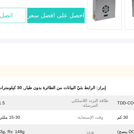
احصل على افضل سعر
اتصل 
إبراز:
الرابط بثيّ البيانات من الطائرة بدون طيار
,
30 كيلومترات اتصال البيانات بدون طيار
طاقة التردد اللاسلكي
TDD-C
1.5 وا
المرسلة:
30 كم
وقت الإستجابة:
15-30 مللي ثانية
وزن:
93g، Rx: 148g