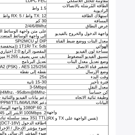
مقاومة للخلل اللاسلكي
LDPC FEC
الطاقة المُرسَلة بالاتصالات
1.5 واط
الراديوية
استهلاك الطاقة
TX: 12 واط / RX: 5 واط
المسافة
30 كم
عرض النطاق
2/4/6/8Mhz
واجهة الدخول والخروج بالفيديو
إلى واجهة الوسائط المتعددة عال
معدل البتات ووضع ضبط القناة
DIP أو SPI2MCU
الهوائي
1T1R/ Tx: 5db ((منخفضة الشاشة)) Rx: 10db ((منخفضة الشاشة))
مساحة لون الفيديو
المقصود الرابع:2:0 اختياري: 4:2أربعة عشر:4:4
تنسيق الفيديو المضغوط
أيف سي يضيف H.265 ميزة تي أس تيار
وضع تعديل معدل البتات
تعديل البرنامج
تشفير قناة الاتصال
A2 (PSK) ، AES 125/256
وضع الإرسال
نقطة إلى نقطة
وقت البدء
25s
فترة تأخير
15-30 ثانية
معدل النقل
3-5Mbps
كن حساساً
-100dbm@4Mhz، -95dbm@8Mhz
وظيفة ثنائية الاتجاه
دعم بيانات الفيديو والثنائي
البيانات
دعم SBUS/PPM/TTL/MAVLINK
1. 1080P 60 واجهة الوسائط المتعددة عالية الوضوح ميني RX x1
واجهة
2. 100Mbps الايثنر إلى USB / RJ45 على ويندوز x2
3S1 TTL منفذ سلسلة ثنائي الاتجاه x1
(نفس الواجهة على TX و RX)
4طاقة الدخول (DC7-18V) x1
ضوء مؤشر الإدخال / الإخرا
ضوء المؤشر الإرسالي والم