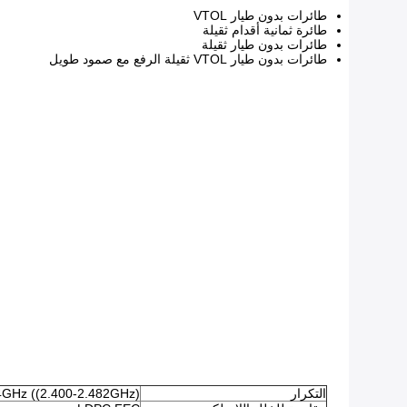
طائرات بدون طيار VTOL
طائرة ثمانية أقدام ثقيلة
طائرات بدون طيار ثقيلة
طائرات بدون طيار VTOL ثقيلة الرفع مع صمود طويل
التكرار
4GHz ((2.400-2.482GHz)