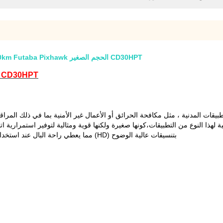
CD30HPT الحجم الصغير 2.4GHz 30km Futaba Pixhawk تقييم عن بعد 30km بدون طيار اتصال بيانات الفيديو
CD30HPT طائرة بدون طيار جهاز بث فيديو ومستقبل المواصفات...
في عدد متزايد من التطبيقات المدنية ، مثل مكافحة الحرائق أو الأعمال غير الأمنية بما في ذلك
ة. محفظتنا من UAV بيانات روابط مثالية لهذا النوع من التطبيقات،كونها صغيرة ولكنها قوية ومثالية لت
بتنسيقات عالية الوضوح (HD) مما يعطي راحة البال عند استخدامها لجمع الأدلة أو توفير الوعي الوضعية لعمليات عالية المخاطر.