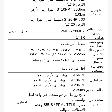
الأرض 5 كم)
ST10NPT: 30Bbm (الهواء إلى الأرض
RF يحيل
السلطة
10km)
ST20NPT: 33 ديسيبل مترا (الهواء إلى
الأرض 20 كم)
تردد النطاق
2MHz / 20MHZ
قابل للتعديل
الترددي
هوائي
1T1R
وضع ضبط
تعديل البرمجيات
معدل بت
تشفير قناة
WEP ، WPA (PSK) ، WPA2 (PSK) ،
الاتصال
WPA + WPA2 (PSK) ، AES 125/256
وضع
نقطة إلى نقطة / نقطة إلى عدة نقاط
الإرسال
وقت بدء
أقل من 30 ثانية
التشغيل
ST5NPT: الهواء إلى الأرض 5 كم
بعد انتقال
ST10NPT: الهواء إلى الأرض 10 كم
ST20NPT: الهواء إلى الأرض 20 كم
نظام الكمون
12-25ms
دمج روابط الراديو متعددة في واحد لنقل
واستقبال.
وظيفة في
اختياري
اتجاهين
دعم SBUS / PPM / TTLS 1 وحدة
الاتصالات الموالية