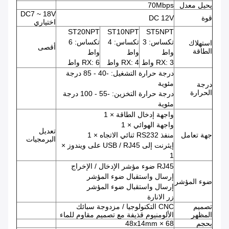
يحيل معدل
70Mbps
DC7 ~ 18V
قوة
DC 12V
اختياري
ST20NPT
ST10NPT
ST5NPT
تكساس: 3
تكساس: 4
تكساس: 6
استهلاك
أقصى
الطاقة
واط
واط
واط
RX: 3 واط
RX: 4 واط
RX: 6 واط
درجة حرارة التشغيل: -40 - 85 درجة
مئوية
درجة
الحرارة
درجة حرارة التخزين: -55 - 100 درجة
مئوية
واجهة إدخال الطاقة × 1
واجهة الهوائي × 1
تعديل
جهة تعامل
منفذ RS232 ثنائي الاتجاه × 1
البرمجيات
إيثرنت إلى USB / RJ45 على ويندوز ×
1
RJ45 ضوء مؤشر الإدخال / الإخراج
إرسال واستقبال ضوء المؤشر
ضوء المؤشر
إرسال واستقبال ضوء المؤشر
زر الانارة
تصميم
CNC التكنولوجيا / مزدوجة سبائك
المظهر
الألومنيوم قذيفة مع تصميم مقاوم للماء
بحجم
68 × 48x14mm