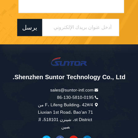
يرسل
Shenzhen Suntor Technology Co., Ltd.
sales@suntor-intl.com
86-130-5810-0195
4/F، Lifeng Building، 42# من
Liuxian 1st Road، Bao'an 71
st District، شينزن 518101، ال
صين