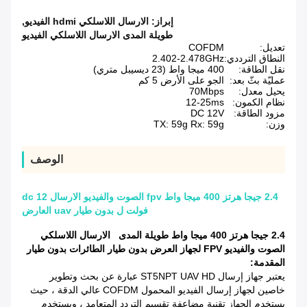
إبراز:
الارسال اللاسلكي hdmi الفيديو
,
طويلة المدى الارسال اللاسلكي الفيديو
تعديل:
COFDM
النطاق الترددي:
2.402-2.478GHz
نقل الطاقة:
400 ميجا واط (23 ديسيبل متري)
عمليّة بثّ بعد:
الجو على الأرض 5 كم
يحيل معدل:
70Mbps
نظام الكمون:
12-25ms
مزود الطاقة:
DC 12V
وزن:
TX: 59g Rx: 59g
الوصف
2.4 جيجا هرتز 400 ميجا واط fpv الصوت والفيديو الارسال dc 12
فولت ل بدون طيار uav العارض
2.4 جيجا هرتز 400 ميجا واط
طويلة المدى
الارسال اللاسلكي
الصوت والفيديو FPV لجهاز العرض بدون طيار الطائرات بدون طيار
المقدمة:
يعتبر جهاز إرسال ST5NPT UAV HD عبارة عن بحث وتطوير
خاصين لجهاز إرسال الفيديو المحمول COFDM عالي الدقة ، حيث
يستخدم الجهاز تقنية مضاعفة تقسيم التردد المتعامد ، ويستخدم