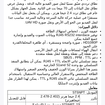
نطاق ترددي ضيّق نسبيًا لنقل صور الفيديو عالية الدقة ، ويصل عرض
نطاق نقل البيانات إلى 70 ميجا بت في الثانية.
يعمل الجهاز بشكل
عام في نطاق تردد 2.4 جيجا هرتز ، ويمكن أن يجعل نقل البيانات
مستقرًا في عملية حركة عالية السرعة وعالية السرعة.
مناسب جدا
لنقل الفيديو من الجو إلى الأرض ونقل صورة UAV HD.
دلائل الميزات:
خفيفة الوزن ، انخفاض استهلاك الطاقة
توفير RJ45 RS232 interdace وبيانات الصوت والفيديو وإشارة
جميع العلبة يمكن
HD1080P ، صورة واضحة ومستقرة ، أي ظاهرة المخلفاتالقدرة
على الحيود
انتقال الهواء لمسافات طويلة إلى النقل الأرضي
دعم نقطة إلى نقطة ونقطة لنقل نقطة متعددة
دعم SBUS ، PPM ، TTL
منفذ تسلسلي ثنائي الاتجاه RJ45 + TTL.
يمكن أن يتطابق المنفذ
التسلسلي مع وحدة S1and S2 الخارجية
يتميز هذا الطراز بمزايا الوزن الخفيف والحجم الصغير واستهلاك
الطاقة المنخفض والاستقرار العالي وحساسية الاستقبال.
باستخدام
المنفذ التسلسلي ثنائي الاتجاه RJ45 و TTL ، يمكن لهذا الطراز نقل
بيانات الفيديو وإيثرنت لاسلكيًا.
معامل
الموديل: ST5NPT
2.4 جيجا هرتز (2.402-2.478
تكرر
قابل للتعديل
جيجاهيرتز)
ST5NPT: 23 ديسيبل مترا (الهواء إلى