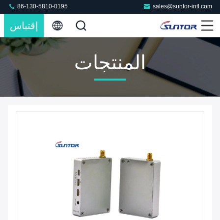
86-130-5810-0195
sales@suntor-intl.com
إقتباس
المنتجات