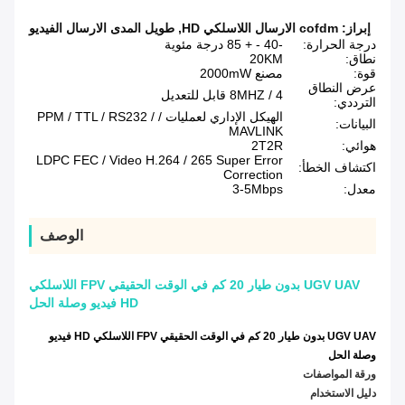
إبراز:
cofdm الارسال اللاسلكي HD
,
طويل المدى الارسال الفيديو
درجة الحرارة:
-40 - + 85 درجة مئوية
نطاق:
20KM
قوة:
مصنع 2000mW
عرض النطاق
4 / 8MHZ قابل للتعديل
الترددي:
الهيكل الإداري لعمليات / PPM / TTL / RS232 /
البيانات:
MAVLINK
هوائي:
2T2R
LDPC FEC / Video H.264 / 265 Super Error
اكتشاف الخطأ:
Correction
معدل:
3-5Mbps
الوصف
UGV UAV بدون طيار 20 كم في الوقت الحقيقي FPV اللاسلكي
HD فيديو وصلة الحل
UGV UAV بدون طيار 20 كم في الوقت الحقيقي FPV اللاسلكي HD فيديو
وصلة الحل
ورقة المواصفات
دليل الاستخدام