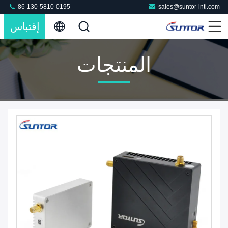
86-130-5810-0195
sales@suntor-intl.com
إقتباس
المنتجات