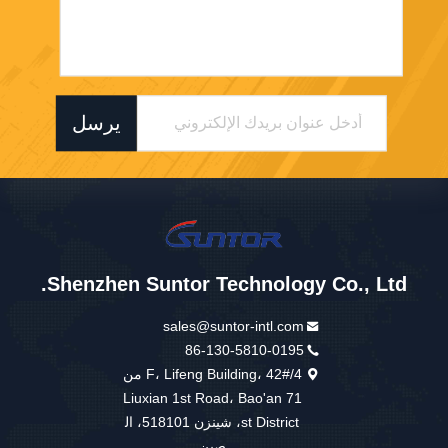
يرسل
Shenzhen Suntor Technology Co., Ltd.
sales@suntor-intl.com
86-130-5810-0195
4/F، Lifeng Building، 42# من
Liuxian 1st Road، Bao'an 71
st District، شينزن 518101، ال
صين