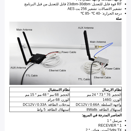
RF قوة قابل للتعديل: 23dbm-30dbm قابل للتعديل من قبل البرنامج
تشفير الاتصالات: تشفير 256 بت AES
درجة الحرارة: -40 ℃ -85 ℃
صلة
نظام الارسال
نظام الاستقبال
الحجم: 76 * 73 * 24 مم
الحجم: 68 مم * 48 مم * 15 مم
الوزن: 146G
الوزن: 68 جرام
واجهة السلطة: DC12V / 0.66A
مدخلات الطاقة: DC12V / 0.33A
استهلاك الطاقة: 8Watts
استهلاك الطاقة: 5 واط
العناصر المدرجة في المربع:
مرسل * 1
RECEVIER * 1
5dbi TX أومني هوائي * 2