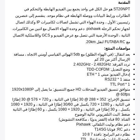
المقدمة
ST20NPT هو حل الكل في واحد يجمع بين الفيديو الهابطة والتحكم في
الطائرات ورابط البيانات ووصلة الهابطة في نظام موحد.
ينقسم إلى عنصرين
رئيسيين: الأول ، وحدة الهواء التي تشمل اتصالات لكاميرات IP وكذلك اتصال
لجهاز تحكم الرحلة pixhawk.
دعم وحدة الهواء الاتصال مع اثنين من الكاميرات.
الثانية ، الوحدة الأرضية التي تتصل مع عرض الفيديو و GCS واللاسلكية الاتصال
مع FUTABA RC لنقل 20km.
مواصفات المنتج:
بعد انتقال: (في الهواء الطلق) مع 5db الهوائي القياسي أومني الاتجاه ، مسافة
الإرسال أكثر من 20 كم
تردد الفرقة: 2.402GHz - 2.482GHz
وضع التعديل: TDD-COFDM
إدخال الفيديو: ميني ETH * 1
منفذ RS232 * 1
TTL Port * 1
متوافق تنسيق الفيديو المدخلات HD جميع التنسيق: ما يصل إلى 1920x1080P
@ 60fps
تنسيق الإخراج: 352 × 288 @ 30 إطارًا في الثانية ، و 720 × 576 @ 30 إطارًا
في الثانية ، و 1280 × 720 بكسل في 30/60 إطارًا في الثانية ، و 1920 × 1080
بكسل ، و 30 إطارًا في الثانية ، و 1920 × 1080 بكسل ، و 60 إطارًا في الثانية
ضغط: البث التلفزيوني عالية الوضوح
القناة: 80 قناة (القفز يدويًا ، مكافحة التشويش)
دعم نظام بوليت التلقائي: Pixhawk
دعم RC: فوتابا T14SG
نظام دعم البرامج: نافذة 7 8 10
واجهة البيانات: واجهة انتقال TTL