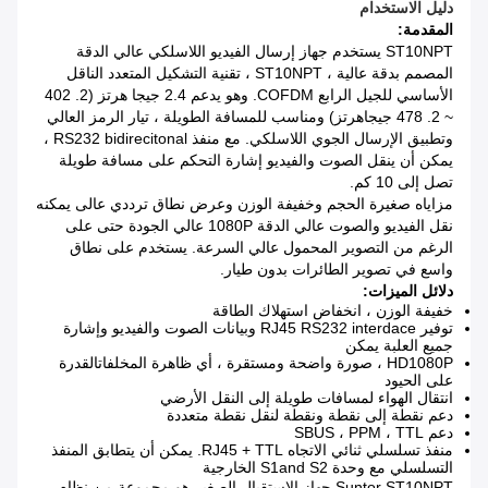
دليل الاستخدام
المقدمة:
ST10NPT يستخدم جهاز إرسال الفيديو اللاسلكي عالي الدقة
المصمم بدقة عالية ، ST10NPT ، تقنية التشكيل المتعدد الناقل
الأساسي للجيل الرابع COFDM.
وهو يدعم 2.4 جيجا هرتز (2. 402
~ 2. 478 جيجاهرتز) ومناسب للمسافة الطويلة ، تيار الرمز العالي
وتطبيق الإرسال الجوي اللاسلكي.
مع منفذ RS232 bidirecitonal ،
يمكن أن ينقل الصوت والفيديو إشارة التحكم على مسافة طويلة
تصل إلى 10 كم.
مزاياه صغيرة الحجم وخفيفة الوزن وعرض نطاق ترددي عالى يمكنه
نقل الفيديو والصوت عالي الدقة 1080P عالي الجودة حتى على
الرغم من التصوير المحمول عالي السرعة.
يستخدم على نطاق
واسع في تصوير الطائرات بدون طيار.
دلائل الميزات:
خفيفة الوزن ، انخفاض استهلاك الطاقة
توفير RJ45 RS232 interdace وبيانات الصوت والفيديو وإشارة
جميع العلبة يمكن
HD1080P ، صورة واضحة ومستقرة ، أي ظاهرة المخلفاتالقدرة
على الحيود
انتقال الهواء لمسافات طويلة إلى النقل الأرضي
دعم نقطة إلى نقطة ونقطة لنقل نقطة متعددة
دعم SBUS ، PPM ، TTL
منفذ تسلسلي ثنائي الاتجاه RJ45 + TTL.
يمكن أن يتطابق المنفذ
التسلسلي مع وحدة S1and S2 الخارجية
Suntor ST10NPT جهاز الاستقبال الصغير هو مجموعة من نظام