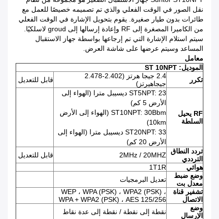
نقل الصور في الوقت الفعلي والذي تم تصميمه خصيصًا للعمل مع
طائرات بدون طيار صغيرة.
يقوم بتحويل الإشارة في الوقت الفعلي
من الكاميرا المصغرة إلى RF وإعادة إرسالها إلى groud لاسلكيًا.
سيتم استلام الإشارة التي تم إرجاعها بواسطة جهاز الاستقبال
المساعد وسيتم عرضها على شاشة العرض.
معامل
الموديل: ST
10NPT
2.4 جيجا هرتز (2.402-2.478
تكرر
قابل للتعديل
جيجاهيرتز)
ST5NPT: 23 ديسيبل مترا (الهواء إلى
الأرض 5 كم)
ST10NPT: 30Bbm (الهواء إلى الأرض
RF يحيل
السلطة
10km)
ST20NPT: 33 ديسيبل مترا (الهواء إلى
الأرض 20 كم)
تردد النطاق
2MHz / 20MHZ
قابل للتعديل
الترددي
هوائي
1T1R
وضع ضبط
تعديل البرمجيات
معدل بت
تشفير قناة
WEP ، WPA (PSK) ، WPA2 (PSK) ،
الاتصال
WPA + WPA2 (PSK) ، AES 125/256
وضع
نقطة إلى نقطة / نقطة إلى عدة نقاط
الإرسال