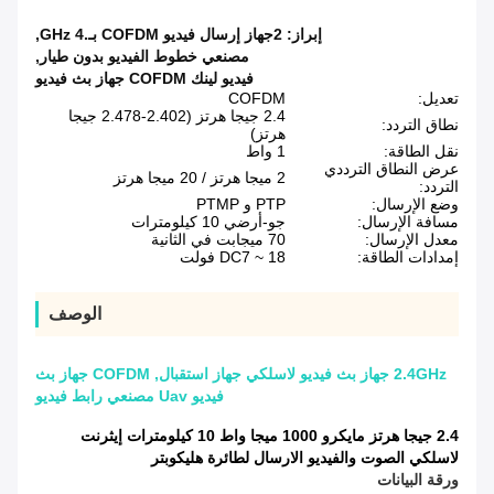
إبراز:
2جهاز إرسال فيديو COFDM بـ.4 GHz
,
مصنعي خطوط الفيديو بدون طيار
,
فيديو لينك COFDM جهاز بث فيديو
تعديل:
COFDM
2.4 جيجا هرتز (2.402-2.478 جيجا
نطاق التردد:
هرتز)
نقل الطاقة:
1 واط
عرض النطاق الترددي
2 ميجا هرتز / 20 ميجا هرتز
التردد:
وضع الإرسال:
PTP و PTMP
مسافة الإرسال:
جو-أرضي 10 كيلومترات
معدل الإرسال:
70 ميجابت في الثانية
إمدادات الطاقة:
DC7 ~ 18 فولت
الوصف
2.4GHz جهاز بث فيديو لاسلكي جهاز استقبال, COFDM جهاز بث
فيديو Uav مصنعي رابط فيديو
2.4 جيجا هرتز مايكرو 1000 ميجا واط 10 كيلومترات إيثرنت
لاسلكي الصوت والفيديو الارسال لطائرة هليكوبتر
ورقة البيانات