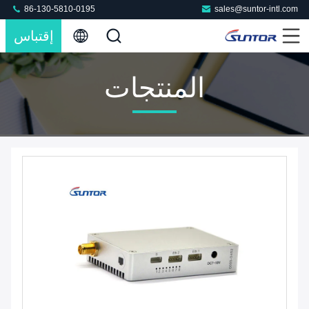
86-130-5810-0195
sales@suntor-intl.com
إقتباس
المنتجات