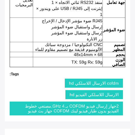
تعديل
جهة تعامل
منفذ RS232 ثنائي الاتجاه × 1
البرمجيات
إيثرنت إلى USB / RJ45 على ويندوز ×
1
RJ45 ضوء مؤشر الإدخال / الإخراج
إرسال واستقبال ضوء المؤشر
ضوء المؤشر
إرسال واستقبال ضوء المؤشر
زر الانارة
تصميم
CNC التكنولوجيا / مزدوجة سبائك
المظهر
الألومنيوم قذيفة مع تصميم مقاوم للماء
بحجم
68 × 48x14mm
الوزن
TX: 59g Rx: 59g
الصافي
Tags:
cofdm الارسال اللاسلكي hd
الارسال اللاسلكي الفيديو hd
2جهاز إرسال فيديو COFDM بـ.4 GHz,مصنعي خطوط
الفيديو بدون طيار,فيديو لينك COFDM جهاز بث فيديو