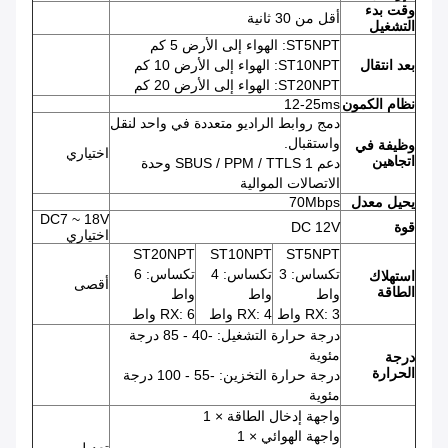
وقت بدء
أقل من 30 ثانية
التشغيل
ST5NPT: الهواء إلى الأرض 5 كم
بعد انتقال
ST10NPT: الهواء إلى الأرض 10 كم
ST20NPT: الهواء إلى الأرض 20 كم
نظام الكمون
12-25ms
دمج روابط الراديو متعددة في واحد لنقل
واستقبال.
وظيفة في
اختياري
اتجاهين
دعم SBUS / PPM / TTLS 1 وحدة
الاتصالات الموالية
يحيل معدل
70Mbps
DC7 ~ 18V
قوة
DC 12V
اختياري
ST20NPT
ST10NPT
ST5NPT
تكساس: 3
تكساس: 4
تكساس: 6
استهلاك
أقصى
الطاقة
واط
واط
واط
RX: 3 واط
RX: 4 واط
RX: 6 واط
درجة حرارة التشغيل: -40 - 85 درجة
مئوية
درجة
الحرارة
درجة حرارة التخزين: -55 - 100 درجة
مئوية
واجهة إدخال الطاقة × 1
واجهة الهوائي × 1