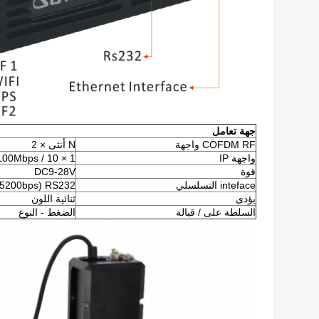
جهة تعامل
COFDM RF واجهة
N أنثى × 2
واجهة IP
1 × 10 / 100Mbps إيثرنت
قوة
DC9-28V
inteface التسلسلي
RS232 (115200bps قابل للتعديل)
يؤدى
ثنائية اللون
السلطة على / قبالة
الضغط - النوع