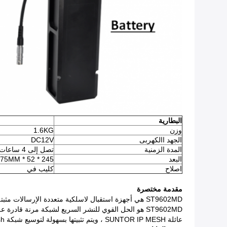
البطارية
وزن
1.6KG
الجهد االكهربى
DC12V
المدة الزمنية
تصل إلى 4 ساعات
البعد
245 * 52 * 75MM
اصلاح
كليب في
مقدمة مختصرة
ST9602MD هي أجهزة استقبال لاسلكية متعددة الإرسالات مثبتة بشكل قوي ومثبتة بشكل ثابت ومُصممة لدعم تطبيقات البيانات والصوت والفيديو ذات النطاق الترددي العالي ومتطلبات التوافر.
ST9602MD هو الحل القوي للنشر السريع لشبكة مرنة قادرة على نقل الإرسال عبر أفضل مسار لحركة المرور والتردد في الوقت الفعلي.
عائلة SUNTOR IP MESH ، ويتم تثبيتها بسهولة لتوسيع شبكة Kinetic Mesh بسلاسة إلى 42 عقدة ، وكلها ذات حمل منخفض للغاية.