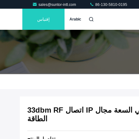
sales@suntor-intl.com
86-130-5810-0195
إقتباس
Arabic
42 عقد COFDM مرسل عالي السعة مجال IP اتصال 33dbm RF
الطاقة
تفاصيل المنتج