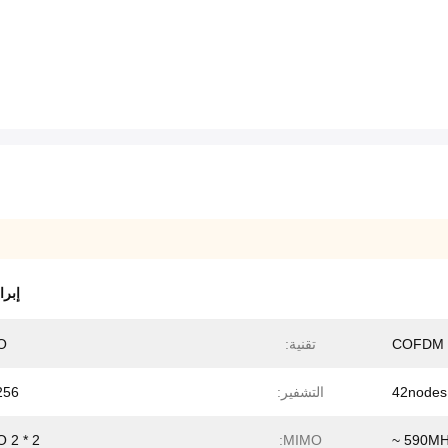
إبرا
COFDM
تقنية:
O
42nodes
التشفير:
256
2 * 2 MIMO
MIMO: