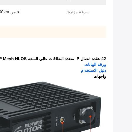
سرعة مؤثرة:
> من 200km / ساعة
42 عقدة اتصال IP متعدد النطاقات عالي السعة COFDM IP Mesh NLOS
ورقة البيانات
دليل الاستخدام
واجهات