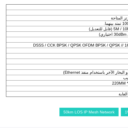
ابل للتعديل)
DSSS / CCK BPSK / QPSK OFDM BPSK / QPSK // 
يب
220MM 
50km LOS IP Mesh Network
1