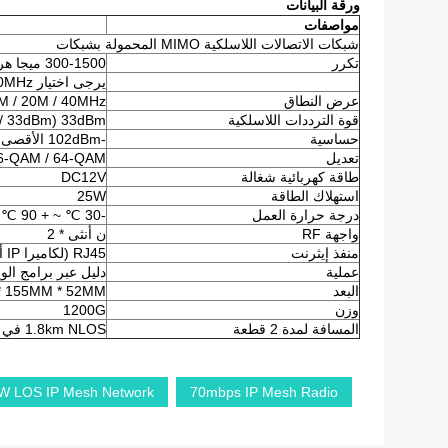
ورقة البيانات
مواصفات
شبكات الاتصالات اللاسلكية MIMO المحمولة بشبكات
تكرر
300-1500 ميجا هرتز المتاحة
يرجى اختيار 100MHz تمتد بينهما.
عرض النطاق
5M / 10M / 20M / 40MHz (ق
قوة الترددات اللاسلكية
33dBm (30dBm / 33dBm اختياري)
حساسية
-102dBm الأقصى
تعديل
16-QAM / 64-QAM
طاقة كهربائية شغالة
DC12V
استهلاك الطاقة
25W
درجة حرارة العمل
-30 ℃ ~ + 90 ℃
واجهة RF
ن أنثى * 2
منفذ إيثرنت
RJ45 (لكاميرا IP أو البخار الآخر باستخدام منفذ Ethernet)
عملية
دليل عبر برامج الو
البعد
* 155MM * 52MM
وزن
1200G
المسافة لمدة 2 قطعة
1.8km NLOS في الغابة
W LOS IP Mesh Network
70mbps IP Mesh Radio