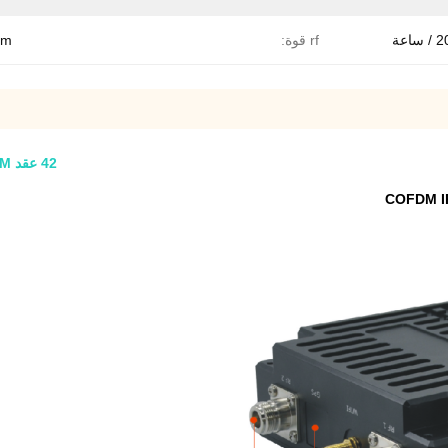
rf قوة:
bm
42 عقد COFDM مرسل عالي السعة مجال IP اتصال 33dbm RF الطاقة