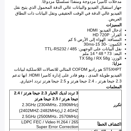
مدخلات كاميرا مزدوجة ومنفذًا تسلسليًا مزدوجًا.
جهاز استقبال الفيديو والبيانات عالي الدقة المحمول الذي يتيح نقل
الفيديو عالي الدقة في الوقت الحقيقي ونقل البيانات ذات النطاق
العريض.
المميزات
إدخال الفيديو: HDMI
القرار: HD 720P
المسافة: الهواء إلى الأرض 5 كم
الكمون: -30 15-30ms
نقل البيانات على الوجهين: TTL-RS232 / 485
البعد: 73 * 48 * 14 ملم
الوزن: TX 58g / RX 58g
مزايا:
ST5XHPT هو راديو COFDM المثالي للاتصالات اللاسلكية لبيانات
الفيديو طويلة المدى ، وهو قادر على إدارة كاميرا HDMI.
انها تدعم
2.3 جيجا هرتز ، 2.4 جيجا هرتز و 2.5 جيجا هرتز تردد اختياري.
المعلمات
3 تردد لديك الخيار 2.3 جيجا هرتز / 2.4
جيجا هرتز / 2.5 جيجا هرتز
تكرر
2.3GHz (2304MHz، 2390MHz)
2.4GHZ ل(2402MHZ-2482MHz)
2.5GHz (2500MHz، 2570MHz)
LDPC FEC / Video H.264 / 265
اكتشاف الخطأ
Super Error Correction