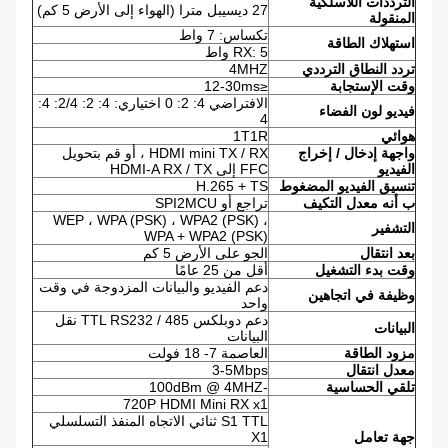
الترددات اللاسلكية
27 ديسيبل مترا (الهواء إلى الأرض 5 كم)
المنقولة
تكساس: 7 واط
استهلاك الطاقة
RX: 5 واط
تردد النطاق الترددي
4MHZ
وقت الإستجابة
≤12-30ms
الافتراضي 4: 2: 0 اختياري: 4: 2: 2/4: 4:
فيديو لون الفضاء
4
هوائي
1T1R
واجهة إدخال / إخراج
HDMI mini TX / RX ، أو قم بتحويل
الفيديو
FFC إلى HDMI-A RX / TX
تنسيق الفيديو المضغوط
H.265 + TS
ب
أنه
معدل
التكيف
تراجع أو SPI2MCU
WEP ، WPA (PSK) ، WPA2 (PSK) ،
التشفير
WPA + WPA2 (PSK)
بعد انتقال
الجو على الأرض 5 كم
وقت بدء التشغيل
أقل من 25 عامًا
دعم الفيديو والبيانات المزدوجة في وقت
وظيفة في اتجاهين
واحد
دعم دوبلكس TTL RS232 / 485 نقل
البيانات
البيانات
مزود الطاقة
العاصمة 7- 18 فولت
معدل
انتقال
3-5Mbps
تلقي الحساسية
-100dBm @ 4MHZ
720P HDMI Mini RX x1
S1 TTL ثنائي الاتجاه المنفذ التسلسلي
جهة تعامل
X1