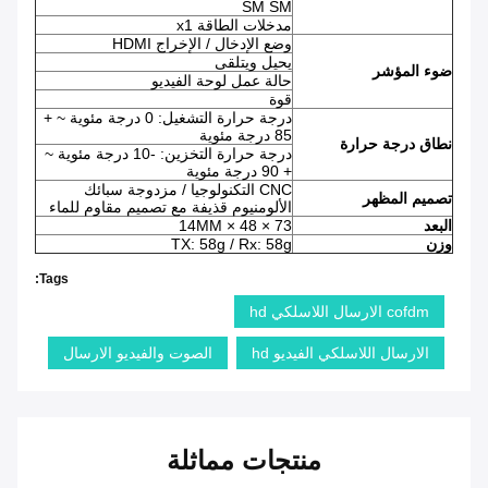
SM SM
مدخلات الطاقة x1
وضع الإدخال / الإخراج HDMI
يحيل ويتلقى
ضوء المؤشر
حالة عمل لوحة الفيديو
قوة
درجة حرارة التشغيل: 0 درجة مئوية ~ +
85 درجة مئوية
نطاق درجة حرارة
درجة حرارة التخزين: -10 درجة مئوية ~
+ 90 درجة مئوية
CNC التكنولوجيا / مزدوجة سبائك
تصميم المظهر
الألومنيوم قذيفة مع تصميم مقاوم للماء
البعد
73 × 48 × 14MM
وزن
TX: 58g / Rx: 58g
Tags:
cofdm الارسال اللاسلكي hd
الارسال اللاسلكي الفيديو hd
الصوت والفيديو الارسال
منتجات مماثلة