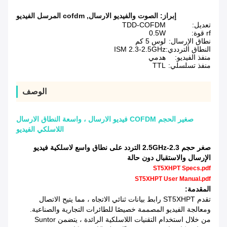
إبراز:
الصوت والفيديو الارسال
,
cofdm المرسل الفيديو
تعديل:
TDD-COFDM
rf قوة:
0.5W
نطاق الإرسال:
لوس 5 كم
النطاق الترددي:
ISM 2.3-2.5GHz
منفذ الفيديو:
هدمي
منفذ تسلسلي:
TTL
الوصف
صغير الحجم COFDM فيديو الارسال ، واسعة النطاق الارسال
اللاسلكي الفيديو
صغر حجم 2.3-2.5GHz التردد على نطاق واسع لاسلكية فيديو
الإرسال والاستقبال دون حالة
ST5XHPT Specs.pdf
ST5XHPT User Manual.pdf
المقدمة:
تقدم ST5XHPT رابط بيانات ثنائي الاتجاه ، مما يتيح الاتصال
ومعالجة الفيديو المصممة خصيصًا للطائرات التجارية والصناعية.
من خلال استخدام التقنيات اللاسلكية الرائدة ، يتضمن Suntor