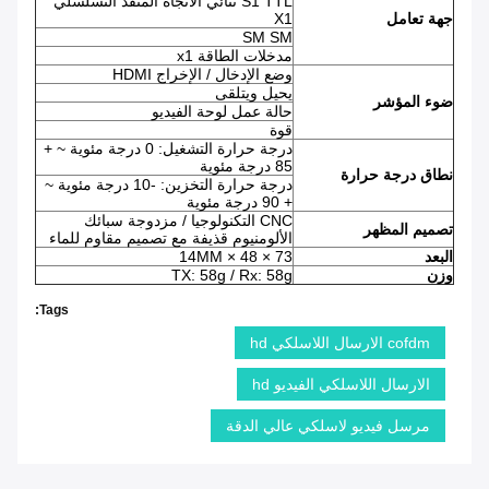
S1 TTL ثنائي الاتجاه المنفذ التسلسلي
جهة تعامل
X1
SM SM
مدخلات الطاقة x1
وضع الإدخال / الإخراج HDMI
يحيل ويتلقى
ضوء المؤشر
حالة عمل لوحة الفيديو
قوة
درجة حرارة التشغيل: 0 درجة مئوية ~ +
85 درجة مئوية
نطاق درجة حرارة
درجة حرارة التخزين: -10 درجة مئوية ~
+ 90 درجة مئوية
CNC التكنولوجيا / مزدوجة سبائك
تصميم المظهر
الألومنيوم قذيفة مع تصميم مقاوم للماء
البعد
73 × 48 × 14MM
وزن
TX: 58g / Rx: 58g
Tags:
cofdm الارسال اللاسلكي hd
الارسال اللاسلكي الفيديو hd
مرسل فيديو لاسلكي عالي الدقة