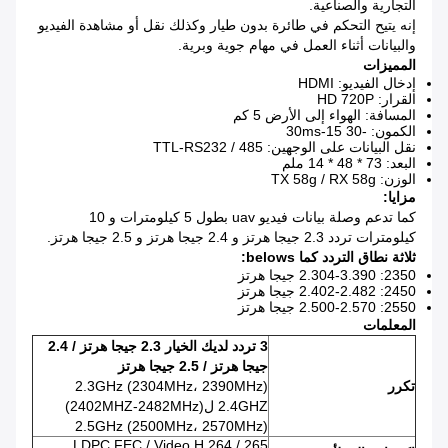
التجارية والصناعية.
إنه يتيح التحكم في طائرة بدون طيار وكذلك نقل أو مشاهدة الفيديو
والبيانات أثناء العمل في مهام جوية وبرية.
المميزات
إدخال الفيديو: HDMI
القرار: HD 720P
المسافة: الهواء إلى الأرض 5 كم
الكمون: -30 15-30ms
نقل البيانات على الوجهين: TTL-RS232 / 485
البعد: 73 * 48 * 14 ملم
الوزن: TX 58g / RX 58g
مزايا:
كما تدعم وصلة بيانات فيديو uav بطول 5 كيلومترات و 10
كيلومترات تردد 2.3 جيجا هرتز و 2.4 جيجا هرتز و 2.5 جيجا هرتز.
ثلاثة نطاق التردد كما belows:
2350: 2.304-3.390 جيجا هرتز
2450: 2.402-2.482 جيجا هرتز
2550: 2.500-2.570 جيجا هرتز
المعلمات
3 تردد لديك الخيار 2.3 جيجا هرتز / 2.4
جيجا هرتز / 2.5 جيجا هرتز
تكرر
2.3GHz (2304MHz، 2390MHz)
2.4GHZ ل(2402MHZ-2482MHz)
2.5GHz (2500MHz، 2570MHz)
LDPC FEC / Video H.264 / 265