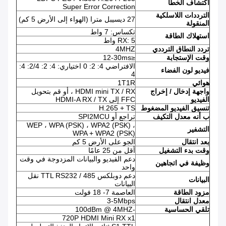
اكتشاف الخطأ
Super Error Correction
الترددات اللاسلكية
27 ديسيبل مترا (الهواء إلى الأرض 5 كم)
المنقولة
تكساس: 7 واط
استهلاك الطاقة
RX: 5 واط
تردد النطاق الترددي
4MHZ
وقت الإستجابة
≤12-30ms
الافتراضي 4: 2: 0 اختياري: 4: 2: 2/4: 4:
فيديو لون الفضاء
4
هوائي
1T1R
واجهة إدخال / إخراج
HDMI mini TX / RX ، أو قم بتحويل
الفيديو
FFC إلى HDMI-A RX / TX
تنسيق الفيديو المضغوط
H.265 + TS
ب
أنه
معدل
التكيف
تراجع أو SPI2MCU
WEP ، WPA (PSK) ، WPA2 (PSK) ،
التشفير
WPA + WPA2 (PSK)
بعد انتقال
الجو على الأرض 5 كم
وقت بدء التشغيل
أقل من 25 عامًا
دعم الفيديو والبيانات المزدوجة في وقت
وظيفة في اتجاهين
واحد
دعم دوبلكس TTL RS232 / 485 نقل
البيانات
البيانات
مزود الطاقة
العاصمة 7- 18 فولت
معدل
انتقال
3-5Mbps
تلقي الحساسية
-100dBm @ 4MHZ
720P HDMI Mini RX x1