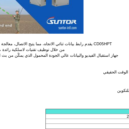
CD05HPT يقدم رابط بيانات ثنائي الاتجاه، مما يتيح الاتصال، معالجة الفيديو مصممة خصيصا للطائرات بدون طيار التجارية والصناعية.
من خلال توظيف تقنيات لاسلكية رائدة ، يتضمن Suntor مدخل كاميرات مزدوج ومص
جهاز استقبال الفيديو والبيانات عالي الجودة المحمول الذي يمكّن من بث 
2