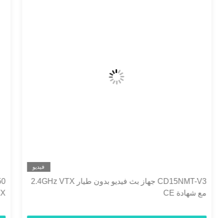
فيديو
30-50 كيلومتر CD30NMT-V3 جهاز بث فيديو بدون طيار
VTX للعمل على الطائرات بدون طيار عند 2.4GHz
1.4GHz 800MHz