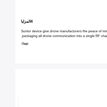
4المزايا
دم مصنعو الطائرات بدون طيار حلول منفصلة للتحكم والقياس عن بعد والحمولة المفيدة ، مما يزيد من التكاليف والوزن. Suntor device give drone manufacturers the peace of mind of
packaging all drone communication into a single RF chann
Tags: