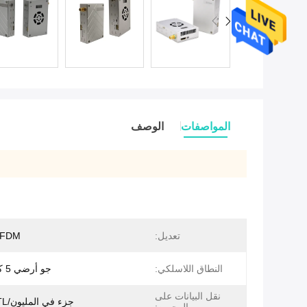
المواصفات
الوصف
تعديل:
OFDM
النطاق اللاسلكي:
جو أرضي 5 كيلومترات
نقل البيانات على
جزء في المليون/SBUS/TTL