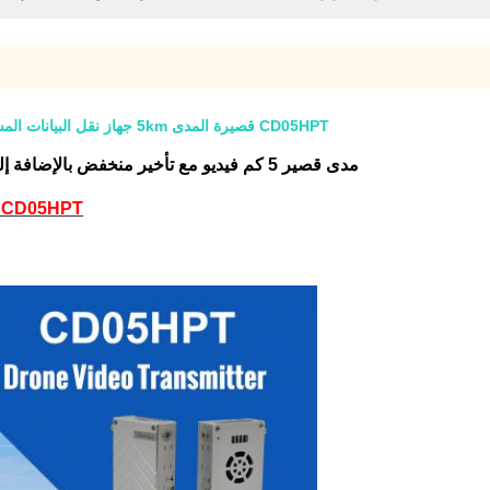
CD05HPT قصيرة المدى 5km جهاز نقل البيانات المستقبل منخفض - تأخير زائد التحكم للطائرات بدون طيار التجارية
مدى قصير 5 كم فيديو مع تأخير منخفض بالإضافة إلى التحكم والقياس عن بعد للطائرات بدون طيار التجارية
CD05HPT طائرة بدون طيار جهاز بث فيديو واستقبال المواصفات...