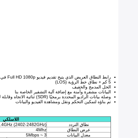
رابط النطاق العريض الذي يتيح تقديم فيديو Full HD 1080p في الوقت الحقيقي
5 كم + نطاق خط الرؤية (LOS)
الحل المدمج والخفيف
البيانات مشفرة وآمنة مع إضافة آلية التشفير الخاصة بنا
وصلة بيانات الراديو المحددة برمجيًا (SDR) ثنائية الاتجاه وقابلة للتكوين
تم بناؤه لتمكين التحكم ونقل ومشاهدة الفيديو والبيانات
اللاسلكي
نطاق التردد
.4GHz (2402-2482GHz)
عرض النطاق
4Mhz
معدل البيانات
3 ~ 5Mbps