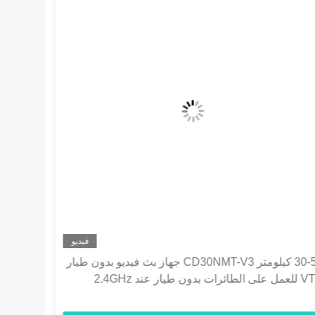
فيديو
CD15NMT-V3 جهاز إرسال فيديو بدون طيار 2.4GHz
VTX مع تشفير أمن AES128 و FHSS التردد القفز
للطائرة بدون طيار
QAM