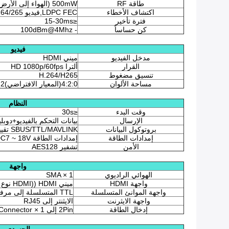
طاقة RF
500mW (الهواء إلى الأرض 5km)
اكتشاف الأخطاء
LDPC FEC,فيديو H.264/265 تصحيح خطأ فائق
فترة تأخير
≤15-30ms
كن حساساً
- 100dBm@4Mhz
فيديو
مدخل الفيديو
ميني HDMI
القرار
ألترا HD 1080p/60fps
تنسيق مضغوط
H.264/H265
مساحة الألوان
4:2:0(المعيار الافتراضي)4:2أربعة عشر:4(أوب)
النظام
وقت البدء
≤30s
الإرسال
بيانات التحكم بالفيديو+دوب
بروتوكول البيانات
SBUS/TTL/MAVLINK تقييم المعلومات عن بعد
إمدادات الطاقة
إمدادات الطاقة DC7 ~ 18V
الأمن
تشفير AES128
واجهة
الهوائي الراديوي
SMA × 1
واجهة HDMI
ميني HDMI ((HDMI نوع C) × 1
واجهة الموانئ المتسلسلة
TTL المتسلسلة إلى مرفق USB × 1
واجهة الايثرنت
الايثنتر إلى RJ45
إدخال الطاقة
2Pin إلى DC Jack Connector × 1