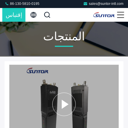
86-130-5810-0195
sales@suntor-intl.com
إقتباس
المنتجات