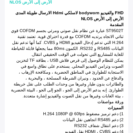
الأرض إلى الأرض NLOS
FHD والفيديو bodyworn لاسلكي Hdmi الارسال طويلة المدى
الأرض إلى الأرض NLOS
المقدمة
ST9502T عبارة عن نظام نقل صوتي ومرئي بجسم COFDM قوي
ثنائي الاتجاه يرتديه COFDM مع قدرة اختراق قوية.
تعتمد تقنية
H.264 التي تدعم إدخال الفيديو HDMI و CVBS.
كما أنها تدعم نقل
البيانات RS485 و RS232.
الكمون 80ms مما يجعلها قابلة للخياطة
للغاية للمشاريع التي تحولت في الوقت الحقيقي انتقال.
يمكن للنظام الوصول إلى قرص فلاش USB ، بطاقة TF لتخزين
الصوت وتزامن الفيديو المحلي.
يستخدم على نطاق واسع في
الاستجابة للطوارئ في المناطق الحضرية ، ومكافحة الإرهاب ،
والدفاع عن الحدود ، ونيران الشرطة المسلحة ، والبحرية ،
والطائرات بدون طيار وغيرها من وحدات الطلب على نقل خريطة
الطوارئ.
إنه يدعم الأرض إلى الجو ، الجو إلى الجو ، البيئة الحضرية
، بيئة الغابات وغيرها من نقل الصوت والفيديو إشارة متعددة.
ورقة مواصفات
المميزات
1) دعم ترميز مضغوط H.264 1080P @ 60fps
2) دعم RS485 اتجاهين نقل البيانات
3) دعم انتقال شفاف RS232
4) دعم HDMI ، CVBS نقل الفيديو