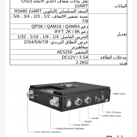
نقل بيانات شفاف أحادي الاتجاه (OSD
البيانات
UART)
المنفذ التسلسلي (التكوين UART) RS485
نسبة تشفير الالتفاف: 1/2 ، 2/3 ، 3/4 ، 5/6 ،
7/8
دعم QPSK / QAM16 / QAM64
دعم IFFT: 2K / 8K
تعديل
الحرس الفاصل: 1/4 ، 1/8 ، 1/16 ، 1/32
عرض النطاق الترددي: 2/3/4/5/6/7/8
ميغاهيرتز
التشفير: AES256
مدخلات الطاقة
DC12V / 3.5A
وزن
2.2KG