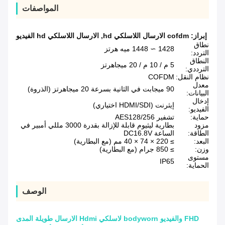
المواصفات
إبراز:
cofdm الارسال اللاسلكي hd
,
الارسال اللاسلكي hd الفيديو
نطاق
1428 ∼ 1448 ميه هرتز
التردد:
النطاق
5 م / 10 م / 20 ميجاهرتز
الترددي:
نظام النقل:
COFDM
معدل
90 ميجابت في الثانية بسرعة 20 ميجاهرتز (الذروة)
البيانات:
إدخال
إيثرنت (HDMI/SDI اختياري)
الفيديو:
حماية:
تشفير AES128/256
مزود
بطارية ليثيوم قابلة للإزالة بقدرة 3000 مللي أمبير في
الطاقة:
الساعة DC16.8V
البعد:
≥ 220 × 74 × 40 مم (مع البطارية)
وزن:
≥ 850 جرام (مع البطارية)
مستوى
IP65
الحماية:
الوصف
FHD والفيديو bodyworn لاسلكي Hdmi الارسال طويلة المدى