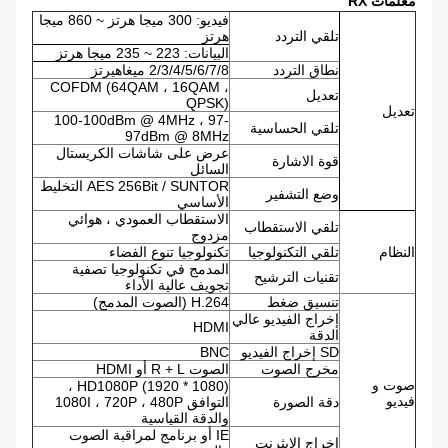
معلمات RX
فيديو: 300 ميجا هرتز ~ 860 ميجا
تلقي التردد
هرتز
البيانات: 223 ~ 235 ميجا هرتز
نطاق التردد
2/3/4/5/6/7/8 ميغاهيرتز
COFDM (64QAM ، 16QAM ،
تعديل
QPSK)
تعديل
100-100dBm @ 4MHz ، 97-
تلقي الحساسية
97dBm @ 8MHz
عرض على شاشات الكريستال
قوة الاشارة
السائل
AES 256Bit / SUNTOR التخليط
وضع التشفير
الأساسي
الاستقطاب العمودي ، هوائي
تلقي الاستقطاب
مزدوج
النظام
تلقي التكنولوجيا
تكنولوجيا تنوع الفضاء
المدمج في تكنولوجيا تصفية
تقنيات الترشيح
تجويف عالية الأداء
تنسيق ضغط
H.264 (الصوت المدمج)
إخراج الفيديو عالي
HDMI
الدقة
SD إخراج الفيديو
BNC
مخرج الصوت
الصوت R + L أو HDMI
صوت و
HD1080P (1920 * 1080) ،
فيديو
دقة الصورة
التوافق 1080I ، 720P ، 480P
والدقة القياسية
IE أو برنامج لمراقبة الصوت
إخراج الإيثرنت