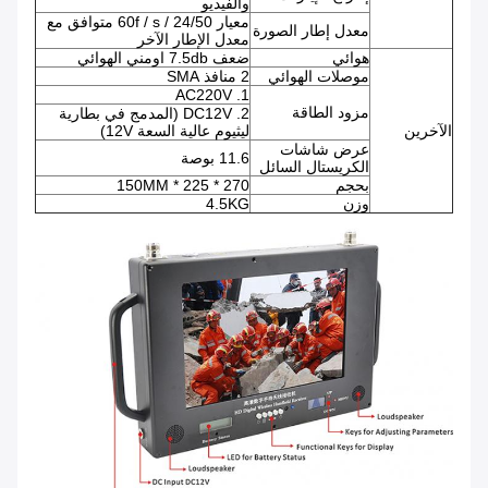
والفيديو
معيار 24/50 / 60f / s متوافق مع
معدل إطار الصورة
معدل الإطار الآخر
هوائي
ضعف 7.5db اومني الهوائي
موصلات الهوائي
2 منافذ SMA
1. AC220V
مزود الطاقة
2. DC12V (المدمج في بطارية
الآخرين
ليثيوم عالية السعة 12V)
عرض شاشات
11.6 بوصة
الكريستال السائل
بحجم
270 * 225 * 150MM
وزن
4.5KG