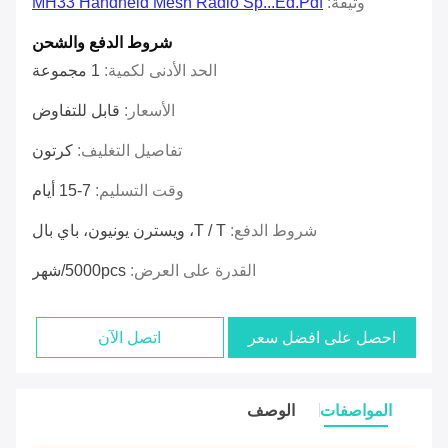
وثيقة:
MH33 Handheld Mesh Radio Sp...ed.pdf
شروط الدفع والشحن
الحد الأدنى لكمية:
1 مجموعة
الأسعار:
قابل للتفاوض
تفاصيل التغليف:
كرتون
وقت التسليم:
7-15 أيام
شروط الدفع:
T / T، ويسترن يونيون، باي بال
القدرة على العرض:
5000pcs/شهر
احصل على افضل سعر
اتصل الآن
المواصفات
الوصف