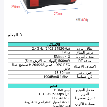
3. المعلم
اللاسلكي
نطاق التردد
2.4GHz (2402-2482GHz)
عرض النطاق
4Mhz
معدل البيانات
3 ~ 5Mbps
طاقة RF
500mW (الهواء إلى الأرض 5km)
LDPC FEC,فيديو H.264/265 تصحيح خطأ
اكتشاف الأخطاء
فائق
فترة تأخير
≤15-30ms
كن حساساً
- 100dBm@4Mhz
فيديو
مدخل الفيديو
ميني HDMI
القرار
ألترا HD 1080p/60fps
تنسيق مضغوط
H.264/H265
4:2:0(المعيار الافتراضي)4:2أربعة
مساحة الألوان
عشر:4(أوب)