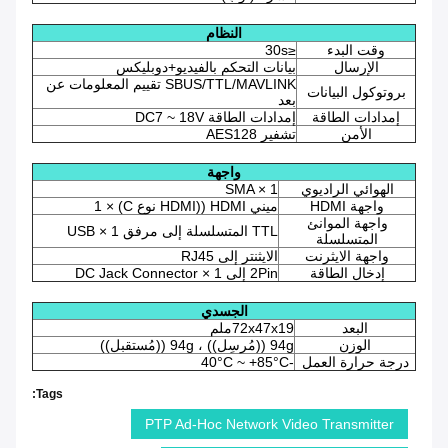
النظام
وقت البدء
≤30s
الإرسال
بيانات التحكم بالفيديو+دوبليكس
SBUS/TTL/MAVLINK تقييم المعلومات عن
بروتوكول البيانات
بعد
إمدادات الطاقة
إمدادات الطاقة DC7 ~ 18V
الأمن
تشفير AES128
واجهة
الهوائي الراديوي
SMA × 1
واجهة HDMI
ميني HDMI ((HDMI نوع C) × 1
واجهة الموانئ
TTL المتسلسلة إلى مرفق USB × 1
المتسلسلة
واجهة الايثرنت
الايثنتر إلى RJ45
إدخال الطاقة
2Pin إلى DC Jack Connector × 1
الجسدي
البعد
72x47x19ملم
الوزن
94g ((مُرسِل)) ، 94g ((مُستقبل))
درجة حرارة العمل
-40°C ~ +85°C
Tags:
PTP Ad-Hoc Network Video Transmitter