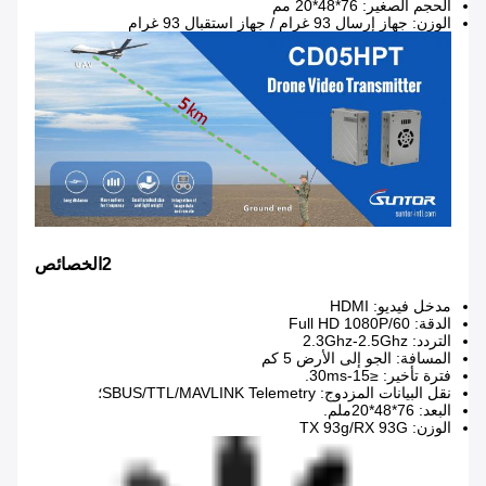
الحجم الصغير: 76*48*20 مم
الوزن: جهاز إرسال 93 غرام / جهاز استقبال 93 غرام
2الخصائص
مدخل فيديو: HDMI
الدقة: Full HD 1080P/60
التردد: 2.3Ghz-2.5Ghz
المسافة: الجو إلى الأرض 5 كم
فترة تأخير: ≤15-30ms.
نقل البيانات المزدوج: SBUS/TTL/MAVLINK Telemetry؛
البعد: 76*48*20ملم.
الوزن: TX 93g/RX 93G