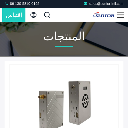
86-130-5810-0195
sales@suntor-intl.com
إقتباس
المنتجات