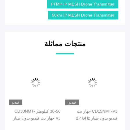
PTMP IP MESH Drone Transmitter
50km IP MESH Drone Transmitter
منتجات مماثلة
يو
فيديو
فيديو
CD15NMT-V3 جهاز بث
30-50 كيلومتر CD30NMT-
تصالات
فيديو بدون طيار 2.4GHz
V3 جهاز بث فيديو بدون طيار
VTX مع شهادة CE
VTX للعمل على الطائرات