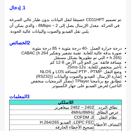
1. إدخال
تم تصميم CD11HPT خصيصًا لنقل البيانات بدون طيار عالي السرعة
في الحركة. معدل الإرسال يصل إلى 2 ~ 8Mbps ، والذي يمكن أن
يلبي نقل الفيديو والصوت والبيانات عالية الجودة.
2الخصائص
درجة حرارة العمل: -40 درجة مئوية + 85 درجة مئوية
صورة بدقة عالية للغاية: تقنية تشفير وتفكير CABAC (h.264
+ h.265) التي تم تطويرها بشكل مستقل
مسافة فائقة: من الجو إلى الأرض 8-12 كم
تأخير منخفض للغاية: ≤12-25ms
وضع النقل: PTP ، PTMP لمسافة LOS و NLOS
إشارة الإرسال: الفيديو والصوت والبيانات ((RS232)
تتطابق مع برنامجنا TPlayer (مفكّر البرمجيات منخفض
التأخير) لعرض الفيديو على جهاز الكمبيوتر.
3المعلمات
اللاسلكي
نطاق التردد
2402 ~ 2482 ميغاهرتز
عرض النطاق
4MHz/8MHz
نظام النقل
الـ COFDM
LDPC FEC، الفيديو H.264/265
اكتشاف الأخطاء
تصحيح الأخطاء الخارقة