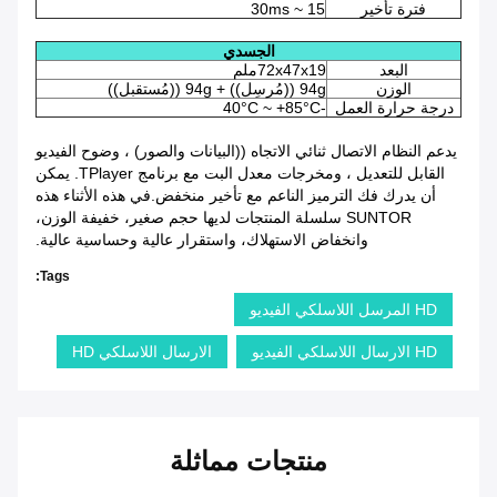
فترة تأخير
15 ~ 30ms
الجسدي
البعد
72x47x19ملم
الوزن
94g ((مُرسِل)) + 94g ((مُستقبل))
درجة حرارة العمل
-40°C ~ +85°C
يدعم النظام الاتصال ثنائي الاتجاه ((البيانات والصور) ، وضوح الفيديو
القابل للتعديل ، ومخرجات معدل البت مع برنامج TPlayer. يمكن
أن يدرك فك الترميز الناعم مع تأخير منخفض.في هذه الأثناء هذه
SUNTOR سلسلة المنتجات لديها حجم صغير، خفيفة الوزن،
وانخفاض الاستهلاك، واستقرار عالية وحساسية عالية.
Tags:
HD المرسل اللاسلكي الفيديو
HD الارسال اللاسلكي الفيديو
الارسال اللاسلكي HD
منتجات مماثلة