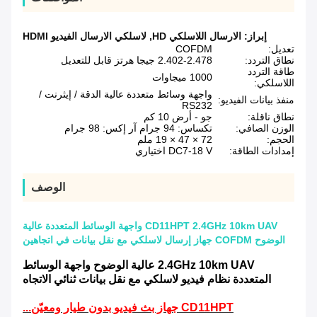
إبراز:
الارسال اللاسلكي HD
,
لاسلكي الارسال الفيديو HDMI
تعديل:
COFDM
نطاق التردد:
2.402-2.478 جيجا هرتز قابل للتعديل
طاقة التردد
1000 ميجاوات
اللاسلكي:
واجهة وسائط متعددة عالية الدقة / إيثرنت /
منفذ بيانات الفيديو:
RS232
نطاق ناقلة:
جو - أرض 10 كم
الوزن الصافي:
تكساس: 94 جرام آر إكس: 98 جرام
الحجم:
72 × 47 × 19 ملم
إمدادات الطاقة:
DC7-18 V اختياري
الوصف
CD11HPT 2.4GHz 10km UAV واجهة الوسائط المتعددة عالية
الوضوح COFDM جهاز إرسال لاسلكي مع نقل بيانات في اتجاهين
2.4GHz 10km UAV عالية الوضوح واجهة الوسائط
المتعددة نظام فيديو لاسلكي مع نقل بيانات ثنائي الاتجاه
CD11HPT جهاز بث فيديو بدون طيار ومعيّن...