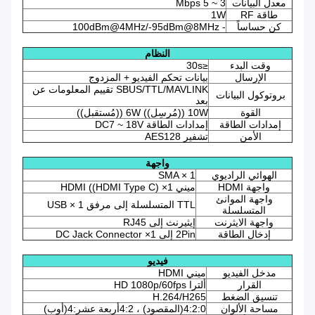
معدل البيانات
3 ~ 5 Mbps
طاقة RF
1W
كن حساساً
- 100dBm@4MHz/-95dBm@8MHz
النظام
وقت البدء
≤30s
الإرسال
بيانات تحكم الفيديو + المزدوج
SBUS/TTL/MAVLINK تقييم المعلومات عن
بروتوكول البيانات
بعد
القوة
10W ((مُرسِل)) 6W ((مُستقبل))
إمدادات الطاقة
إمدادات الطاقة DC7 ~ 18V
الأمن
تشفير AES128
واجهة
الهوائي الراديوي
SMA × 1
واجهة HDMI
ميني HDMI ((HDMI Type C) ×1
واجهة الموانئ
TTL المتسلسلة إلى مرفق USB × 1
المتسلسلة
واجهة الايثرنت
إيثيرنث إلى RJ45
إدخال الطاقة
2Pin إلى DC Jack Connector ×1
فيديو
مدخل الفيديو
ميني HDMI
القرار
ألترا HD 1080p/60fps
تنسيق الضغط
H.264/H265
مساحة الألوان
4:2:0(المقصود) ، 4:2أربعة عشر:4(أوب)