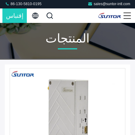
86-130-5810-0195
sales@suntor-intl.com
إقتباس
المنتجات