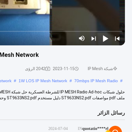
 LOS IP Mesh Network
شبكة IP Mesh
2023-11-15
2042 الرؤى
etwork
#
1W LOS IP Mesh Network
#
70mbps IP Mesh Radio
#
ملف pdf مواصفات ST9633NS2.pdf دليل مستخدم ST9633NS2.pdf وحدة SUNTOR ...
رسائل الزائر
2024-07-04
IN
quotatio****rl