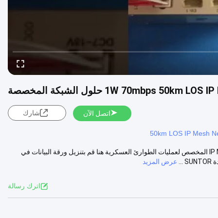
1W 70mbps 50km حلول الشبكة المخصصة
شارك
اتصل الآن
50km LOS IP Mesh N
حلول شبكات IP MESH Radio Ad-hoc للشرطة العسكرية حل شبكة IP MESH المخصص لعمليات الطوارئ العسكرية هنا قم بتنزيل ورقة البيانات في
عرض المزيد
اترك رسالة