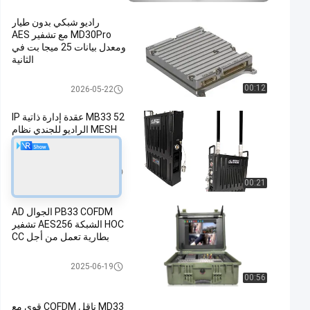
راديو شبكي بدون طيار
MD30Pro مع تشفير AES
ومعدل بيانات 25 ميجا بت في
الثانية
شبكة IP Mesh
00:12
2026-05-22
MB33 52 عقدة إدارة ذاتية IP
MESH الراديو للجندي نظام
Manpack
شبكة IP Mesh
2024-07-05
00:21
PB33 COFDM الجوال AD
HOC الشبكة AES256 تشفير
بطارية تعمل من أجل CC
الشبكة المخصصة
2025-06-19
00:56
MD33 ناقل COFDM قوي مع