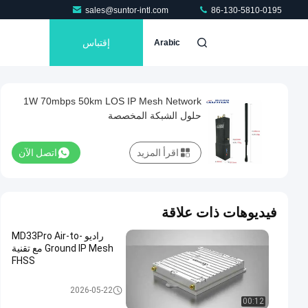
sales@suntor-intl.com
86-130-5810-0195
إقتباس
Arabic
1W 70mbps 50km LOS IP Mesh Network
حلول الشبكة المخصصة
اقرأ المزيد
اتصل الآن
فيديوهات ذات علاقة
راديو MD33Pro Air-to-
Ground IP Mesh مع تقنية
FHSS
شبكة IP Mesh
2026-05-22
00:12