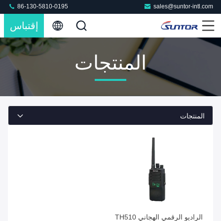
86-130-5810-0195
sales@suntor-intl.com
إقتباس
المنتجات
المنتجات
الراديو الرقمي الهجاني TH510