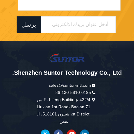
يرسل
Shenzhen Suntor Technology Co., Ltd.
sales@suntor-intl.com
86-130-5810-0195
4/F، Lifeng Building، 42# من
Liuxian 1st Road، Bao'an 71
st District، شينزن 518101، ال
صين