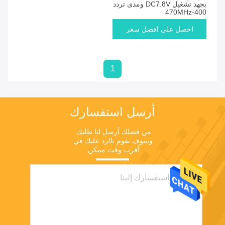
بجهد تشغيل DC7.8V ومدى تردد
400-470MHz
احصل على افضل سعر
1
أرسل استفسارك
من فضلك أرسل لنا طلبك 
وسوف نقوم بالرد عليك في 
أقرب وقت ممكن.