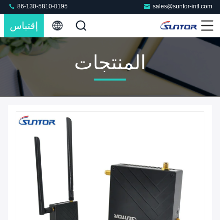
86-130-5810-0195
sales@suntor-intl.com
إقتباس
المنتجات