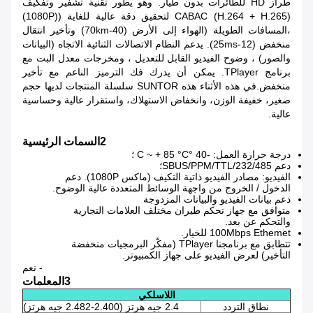
طراز HD للطائرات بدون طيار. وهو يطور تقنية تشفير وتفكيف
CABAC (H.264 + H.265) لتحقيق دقة عالية للغاية ((1080P)
،المسافات الطويلة (الهواء إلى الأرض (40-70km) وتأخير انتقال
منخفض (12-25ms). يدعم النظام الاتصالات الثنائية الاتجاه (البيانات
والصور) ، وضوح الفيديو القابل للتعديل ، ومخرجات معدل البت مع
برنامج TPlayer. يمكن أن يدرك فك الترميز الناعم مع تأخير
منخفض.في هذه الأثناء هذه SUNTOR سلسلة المنتجات لديها حجم
صغير، خفيفة الوزن، وانخفاض الاستهلاك، واستقرار عالية وحساسية
عالية.
2السمات الرئيسية
درجة حرارة العمل: -40 °C ~ + 85 °C ؛
دعم SBUS/PPM/TTL/232/485؛
الفيديو: مصادر الفيديو ذاتية التكيف (ماكس 1080P). دعم
الدخول / الخروج من واجهة الوسائط المتعددة عالية الوضوح.
دعم بيانات الفيديو والبيانات المزدوجة
متوافق مع جهاز تحكم طيران مختلف العلامات التجارية
والتحكم عن بعد.
100Mbps Ethemet للخيار.
تتطابق مع برنامجنا TPlayer (مفكّر البرمجيات منخفضة
التأخير) لعرض الفيديو على جهاز الكمبيوتر.
- نعم
3المعلمات
اللاسلكي
نطاق التردد
2.4 جيه هرتز (2.400-2.482 جيه هرتز)