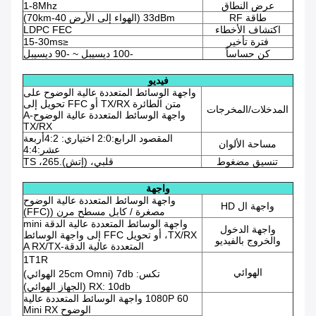
عرض النطاق
1-8Mhz
طاقة RF
33dBm (الهواء إلى الأرض 40-70km)
اكتشاف الأخطاء
LDPC FEC
فترة تأخير
≤15-30ms
كن حساساً
-100 ديسيبل ~ -90 ديسيبل
فيديو
واجهة الوسائط المتعددة عالية الوضوح على
متن الطائرة TX/RX أو FFC تحويل إلى
المدخلات/المخرجات
واجهة الوسائط المتعددة عالية الوضوح-A
TX/RX
المقصود الرابع:2:0 اختياري: 4:2أربعة
مساحة الألوان
عشر:4:4
تنسيق مضغوط
قلبي، (إتش).265، TS
واجهة
واجهة الوسائط المتعددة عالية الوضوح
واجهة ال HD
مصغرة / كابل مسطح مرن ((FFC)
واجهة الوسائط المتعددة عالية الدقة mini
واجهة الدخول
TX/RX، أو تحويل FFC إلى واجهة الوسائط
والخروج بالفيديو
المتعددة عالية الدقة-A RX/TX
1T1R
الهوائي
تكس: 7db (25cm Omni الهوائي)
RX: 10db (الجهاز الهوائي)
1080P 60 واجهة الوسائط المتعددة عالية
الوضوح Mini RX