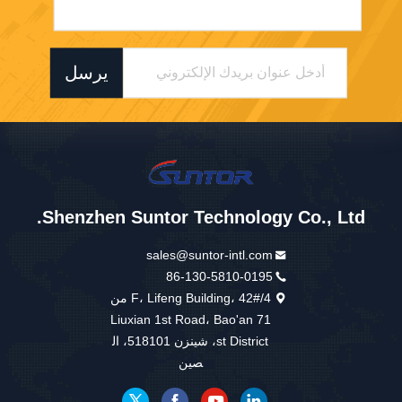
يرسل
Shenzhen Suntor Technology Co., Ltd.
sales@suntor-intl.com
86-130-5810-0195
4/F، Lifeng Building، 42# من
Liuxian 1st Road، Bao'an 71
st District، شينزن 518101، ال
صين