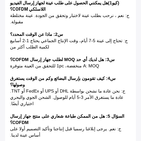
(كيو1)
هل يمكنني الحصول على طلب عينة لجهاز إرسال الفيديو
اللاسلكي COFDM؟
ج: نعم ، نرحب بطلب عينة لاختبار وتحقق من الجودة. عينة مختلطة
مقبولة.
س2: ماذا عن الوقت المحدد؟
ج: تحتاج إلى عينة 5-7 أيام، وقت الإنتاج الجماعي يحتاج 1-2 أسابيع
لكمية الطلب أكثر من
س3: هل لديك أي حد MOQ لطلب جهاز إرسال COFDM؟
A: MOQ منخفضة، 1pc للتحقق من العينة متوفرة
س4: كيف تقومون بإرسال البضائع وكم من الوقت يستغرق
وصولها؟
ج: نحن عادة ما نشحن بواسطة DHL أو UPS أو FedEx أو TNT.
عادة ما يستغرق الأمر 3-5 أيام للوصول. الشحن الجوي والبحري
اختياري أيضًا.
السؤال 5: هل من الممكن طباعة شعاري على منتج جهاز إرسال
COFDM؟
ج: نعم. يرجى إبلاغنا رسميا قبل إنتاجنا وتأكيد التصميم أولا على
أساس عينة لدينا.