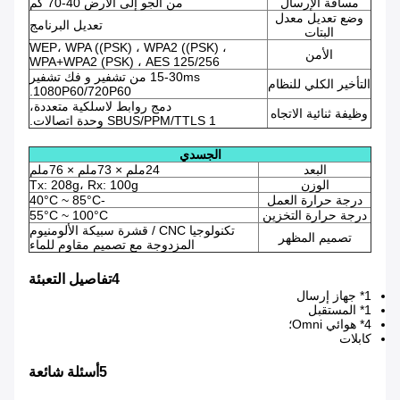
مسافة الإرسال
من الجو إلى الأرض 40-70 كم
وضع تعديل معدل
تعديل البرنامج
البتات
WEP، WPA ((PSK) ، WPA2 ((PSK) ،
الأمن
WPA+WPA2 (PSK) ، AES 125/256
15-30ms من تشفير و فك تشفير
التأخير الكلي للنظام
1080P60/720P60.
دمج روابط لاسلكية متعددة،
وظيفة ثنائية الاتجاه
SBUS/PPM/TTLS 1 وحدة اتصالات.
الجسدي
البعد
24ملم × 73ملم × 76ملم
الوزن
Tx: 208g، Rx: 100g
درجة حرارة العمل
-40°C ~ 85°C
درجة حرارة التخزين
55°C ~ 100°C
تكنولوجيا CNC / قشرة سبيكة الألومنيوم
تصميم المظهر
المزدوجة مع تصميم مقاوم للماء
4تفاصيل التعبئة
1* جهاز إرسال
1* المستقبل
4* هوائي Omni؛
كابلات
5أسئلة شائعة