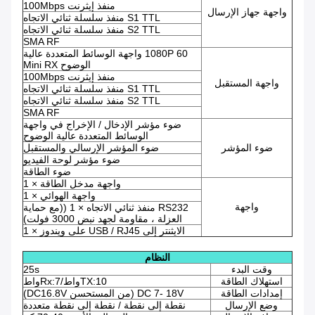
منفذ إيثرنت 100Mbps
واجهة جهاز الإرسال
S1 TTL منفذ سلسلة ثنائي الاتجاه
S2 TTL منفذ سلسلة ثنائي الاتجاه
SMA RF
1080P 60 واجهة الوسائط المتعددة عالية
الوضوح Mini RX
منفذ إيثرنت 100Mbps
واجهة المستقبل
S1 TTL منفذ سلسلة ثنائي الاتجاه
S2 TTL منفذ سلسلة ثنائي الاتجاه
SMA RF
ضوء مؤشر الإدخال / الإخراج في واجهة
الوسائط المتعددة عالية الوضوح
ضوء المؤشر
ضوء المؤشر الإرسالي والمستقبل
ضوء مؤشر لوحة الفيديو
ضوء الطاقة
واجهة مدخل الطاقة × 1
واجهة الهوائي × 1
واجهة
RS232 منفذ ثنائي الاتجاه × 1 ((مع حماية
العزلة ، مقاومة لجهد نبض 3000 فولت)
الايثنتر إلى USB / RJ45 على ويندوز × 1
النظام
وقت البدء
25s
استهلاك الطاقة
TX:10واط/Rx:7واط
إمدادات الطاقة
DC 7- 18V (من المستحسن DC16.8V)
وضع الإرسال
نقطة إلى نقطة / نقطة إلى نقطة متعددة