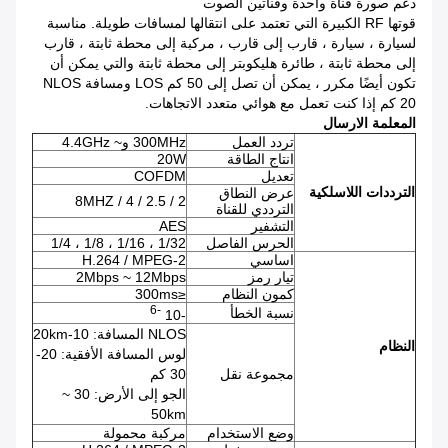
دعم صورة قناة واحدة وقناتين الصوت
قوتها RF الكبيرة التي تعتمد على انتقالها لمسافات طويلة.
مناسبة
لسيارة ، سيارة ، قارب إلى قارب ، مركبة إلى محطة ثابتة ، قارب
إلى محطة ثابتة ، طائرة هليكوبتر إلى محطة ثابتة والتي يمكن أن
تكون أيضًا مكرر ، يمكن أن تصل إلى 50 كم LOS ومسافة NLOS
20 كم إذا كنت تعمل مع هوائي متعدد الاتجاهات.
المعلمة الارسال
تردد العمل
300MHz و~ 4.4GHz
انتاج الطاقة
20W
تعديل
COFDM
الترددات اللاسلكية
عرض النطاق
2 / 2.5 / 4 / 8MHZ
الترددي للقناة
التشفير
AES
الحرس الفاصل
1/32 ، 1/16 ، 1/8 ، 1/4
اساسي
H.264 / MPEG-2
تيار رمز
2Mbps ~ 12Mbps
كمون النظام
≤300ms
-6
نسبة الخطأ
-10
NLOS المسافة: 10-20km
النظام
لوس المسافة الأفقية: 20-
مجموعة نقل
30 كم
الجو إلى الأرض: 30 ~
50km
وضع الاستخدام
مركبة محمولة