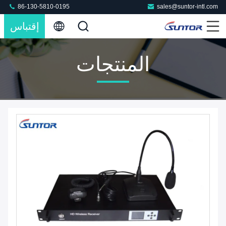
86-130-5810-0195
sales@suntor-intl.com
إقتباس
المنتجات