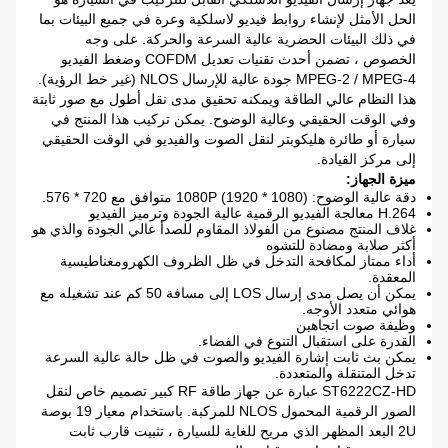
الحل الأمثل لإنشاء روابط فيديو لاسلكية وعرة في جميع البيئات بما
في ذلك البيئات الحضرية عالية السرعة والحركة.
على وجه
الخصوص ، تضمن أحدث تقنيات تعديل COFDM وضغط الفيديو
MPEG-2 / MPEG-4 جودة عالية للإرسال NLOS (غير خط الرؤية).
هذا النظام عالي الطاقة ويمكنه تحقيق مدى نقل أطول مع صور ثابتة
وفي الوقت الحقيقي وعالية الوضوح.
يمكن تركيب هذا المنتج في
سيارة أو طائرة هليكوبتر لنقل الصوت والفيديو في الوقت الحقيقي
إلى مركز القيادة.
ميزة الجهاز:
دقة عالية الوضوح: 1080P (1920 * 1080) متوافق مع 720 * 576.
H.264 معالجة الفيديو الرقمية عالية الجودة وترميز الفيديو
غلاف المنتج مصنوع من الفولاذ المقاوم للصدأ عالي الجودة والذي هو
أكثر صلابة ومضادة للتشوه
أداء ممتاز لمكافحة التدخل في ظل الظروف الكهرومغناطيسية
المعقدة.
يمكن أن يصل مدى إرسال LOS إلى مسافة 50 كم عند تشغيله مع
هوائي متعدد الأوجه.
وظيفة صوت اتجاهين
القدرة على استقبال التنوع في الفضاء.
يمكن بث ثابت إشارة الفيديو والصوت في ظل حالة عالية السرعة
تدخل المتنقلة والمتعددة.
ST6222CZ-HD عبارة عن جهاز طاقة RF كبير تصميم خاص لنقل
الصور الرقمية المحمول NLOS للمركبة.
باستخدام معيار 19 بوصة
2U البعد المظهر الذي مريح للغاية للسيارة ، تثبيت قارب ثابت