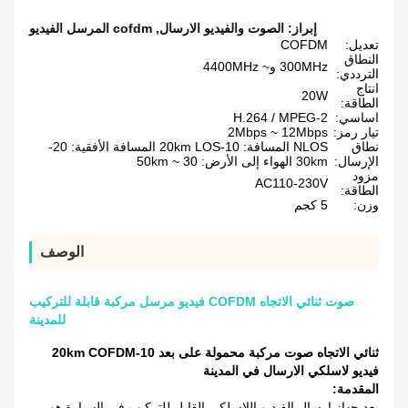
إبراز:
الصوت والفيديو الارسال
,
cofdm المرسل الفيديو
تعديل:
COFDM
النطاق
300MHz و~ 4400MHz
الترددي:
انتاج
20W
الطاقة:
اساسي:
H.264 / MPEG-2
تيار رمز:
2Mbps ~ 12Mbps
نطاق
NLOS المسافة: 10-20km LOS المسافة الأفقية: 20-
الإرسال:
30km الهواء إلى الأرض: 30 ~ 50km
مزود
AC110-230V
الطاقة:
وزن:
5 كجم
الوصف
صوت ثنائي الاتجاه COFDM فيديو مرسل مركبة قابلة للتركيب
للمدينة
ثنائي الاتجاه صوت مركبة محمولة على بعد 10-20km COFDM
فيديو لاسلكي الارسال في المدينة
المقدمة:
يعد جهاز إرسال الفيديو اللاسلكي القابل للتركيب في السيارة هو