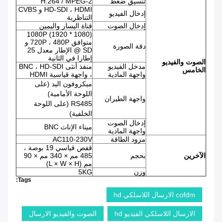
تنسيق ضغط
H.264 / MPEG-2
HD-SDI ، HDMI و CVBS
إدخال الفيديو
التناظرية
إدخال الصوت
قناة اليسار واليمين
1080P (1920 * 1080)
متوافق 720P ، 480P و
دقة الصورة
SD @ الإطار معدل 25
إطارا في الثانية
الصوت
والفيديو
مدخل الفيديو
منفذ أنثى BNC ، HD-SDI
الخامس
واجهة المادية
، واجهة قياسية HDMI
ميكروفون اليد (على
اللوحة الأمامية)
واجهة الطيران
RS485 (على اللوحة
الخلفية)
إدخال الصوت
ميناء الإناث BNC
واجهة المادية
مزود الطاقة
AC110-230V
قفص قياسي 19 بوصة ،
الآخرين
بحجم
485 مم × 340 مم × 90
مم (L × W × H)
وزن
5KG
Tags:
cofdm الارسال اللاسلكي hd
الارسال اللاسلكي الفيديو hd
الصوت والفيديو الارسال