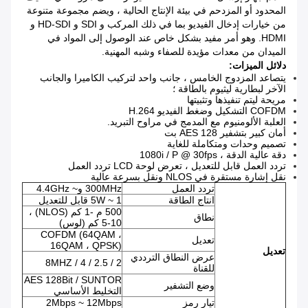
المحدود أو المزدحم في بيئة الإنتاج الحالية ، ويضم مجموعة متنوعة
من خيارات إدخال الفيديو بما في ذلك المركب و SDI و HD-SDI و
HDMI.
وهو أمر مفيد بشكل خاص عند الوصول إلى المواد في
الميدان من معدات مؤيدة للصفاء وشبه المهنية.
دلائل الميزات:
يتصاعد المزدوج الخامس ، جانب واحد لتركيب الكاميرا والجانب
الآخر لبطارية ليثيوم بالطاقة ؛
مريحة ليتم تنفيذها وتثبيتها
COFDM التشكيل وضغط الفيديو H.264
العلبة الألومنيوم مع المدمج في مراوح التبريد.
أمان كبير بتشفير AES 128 بت
تصميم وحدات ومتكاملة للغاية
دقة عالية الدقة ، 1080i / P @ 30fps
تردد العمل قابل للتعديل ، تعرض لوحة LCD تردد العمل
نقل إشارة مستقرة في NLOS ونقل بسرعة عالية
تردد العمل
300MHz و~ 4.4GHz
انتاج الطاقة
1 ~ 5W قابل للتعديل
500 م -1 كم (NLOS) ،
نطاق
5-10 كم (لوس)
COFDM (64QAM ،
تعديل
16QAM ، QPSK)
تعديل
عرض النطاق الترددي
2 / 2.5 / 4 / 8MHZ
للقناة
AES 128Bit / SUNTOR
وضع التشفير
التخليط الأساسي
تيار رمز
2Mbps ~ 12Mbps