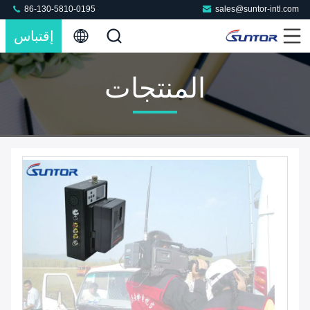
86-130-5810-0195
sales@suntor-intl.com
إقتباس
المنتجات