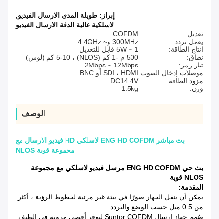
إبراز:
طويلة المدى الارسال الفيديو
,
لاسلكية عالية الدقة الارسال الفيديو
تعديل:
COFDM
يعمل تردد:
300MHz و~ 4.4GHz
انتاج الطاقة:
1 ~ 5W قابل للتعديل
نطاق:
500 م -1 كم (NLOS) ، 5-10 كم (لوس)
تيار رمز:
2Mbps ~ 12Mbps
موصلات إدخال الصوت:
SDI ، HDMI أو BNC
مزود الطاقة:
DC14.4V
وزن:
1.5kg
الوصف
بث مباشر ENG HD COFDM لاسلكي HD فيديو الارسال مع
مجموعة قوية NLOS
بث حي ENG HD COFDM مرسل فيديو لاسلكي مع مجموعة
NLOS قوية
المقدمة:
يمكن أن ينقل الجهاز صورًا في بيئة غير مرئية لخطوط الرؤية ، أكثر
من 0.5 ميل حسب الوضع والتردد.
صُمم جهاز إرسال Suntor COFDM ليوفر أقصى مرونة في الطيف