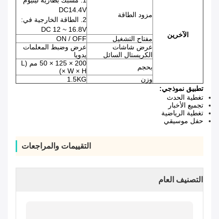
1. مشبك بطارية ليثيوم
DC14.4V
مزود الطاقة
2. الطاقة الخارجية في:
DC 12 ~ 16.8V
الآخرين
مفتاح التشغيل
ON / OFF
عرض شاشات
عرض وضبط المعلمات
الكريستال السائل
يدويا
200 × 125 × 50 مم (L
بحجم
× W × H)
وزن
1.5KG
تطبيق نموذجي:
تغطية الحدث
تجميع الأخبار
تغطية الرياضية
حفل موسيقي
التقييمات والمراجعات
التصنيف العام