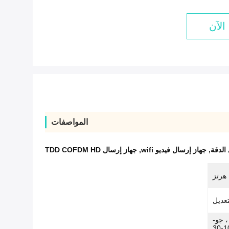
الآن
المواصفات
الدقة
,
جهاز إرسال فيديو wifi
,
جهاز إرسال TDD COFDM HD
ى الجونة: 1-10 كم (LOS) ، جو-
أرض: 8-20 كم ، أفقي على البحر 10-30