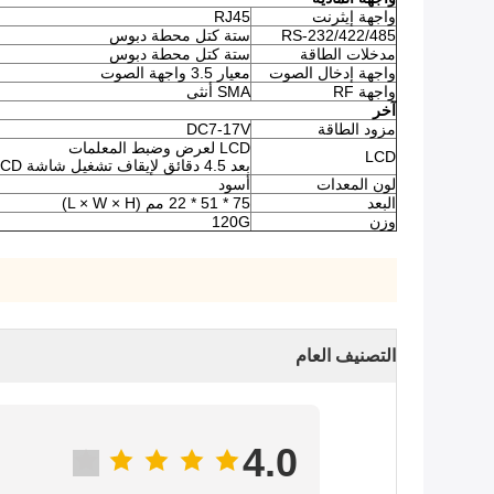
واجهة إيثرنت
RJ45
RS-232/422/485
ستة كتل محطة دبوس
مدخلات الطاقة
ستة كتل محطة دبوس
واجهة إدخال الصوت
معيار 3.5 واجهة الصوت
واجهة RF
SMA أنثى
آخر
مزود الطاقة
DC7-17V
LCD لعرض وضبط المعلمات
LCD
بعد 4.5 دقائق لإيقاف تشغيل شاشة LCD تلقائيًا لتوفير الطاقة
لون المعدات
أسود
البعد
75 * 51 * 22 مم (L × W × H)
وزن
120G
التصنيف العام
4.0