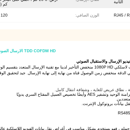
الثانية
كم (LOS)
الوزن الصافي:
120 جرام
TDD COFDM HD الارسال الصوت جهاز الإرسال والاستقبال Rs232 إلى RJ-45 إيثرنت دوبلكس
جيد لتحقيق الوق
يص العميل المفتاح السري يدويًا
ل بيانات بروتوكول الإنترنت.
مله ، فهو يستخدم بشكل مناسب في أغراض نقل بيانات الفيديو اللاسلكية عالي