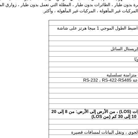
ئرة بدون طيار ، الطائرات بدون طيار ، المظلة التي تعمل بدون طيار ، زوارق ال
2405-2470 ميجا هرتز (قابل للتعديل) ، اضبط الطول الموجي 1 ميجا هرتز على شاشة
أفقي على الإطار: من 1 إلى 10 كيلومترات (LOS) ، من الأرض إلى الأرض: من 8 إلى 20
)
الجوي ، ونقل البيانات لمسافات قصيرة