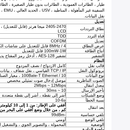
طيار ، الطائرات العمودية ، الطائرات بدون طيار الصغيرة ، الطا
السفينة غير المأهولة ، المناطيد ، USV ، الحديد العالي ، EMU ، المركبات غير المأهولة ، المركبات غير المأهولة ، وأكثر.
نقل البيانات.
تعديل
نطاق الترددات
LCD
قناة التردد
TDD
تعديل
COFDM
عرض النطاق
4 / 8MHz قابل للتعديل على شاشات الكريستال السائل
انتاج الطاقة
100mW-1W قابل للتعديل
التشفير
تشفير 128-AES ، أدخل رمز المفتاح يدويًا
النظام
قالب نقل
كامل الازدواج / نصف المزدوج
بروتوكول النقل
TCP / IP القياسي ، نقل شفاف ، بيانات متزامنة تسلسلية
نوع البيانات
10 / 100Bate-T Ethernet ، معيار الصناعة RS-232 ، RS-422-RS485
الصوت التناظرية
موصل إدخال صوت تمثيلي مخصص
معدل انتقال
2Mbps ~ 12Mbps
تأخير الإرسال
10 ~ 30ms
وضع الشبكات
أشر إلى نقطة ، أشر إلى نقطة متعددة
نسبة الخطأ
≤10-6
بعد انتقال
كم ، من خلال وضع أفقي على البحر من 10 إلى 30 كم (من LOS
تلقي حساسية
-99dBm
تلقي الوضع
أومني
الوضعية
المحمولة ، والتصوير الجوي ، والتشغيل 
واجهة المادية