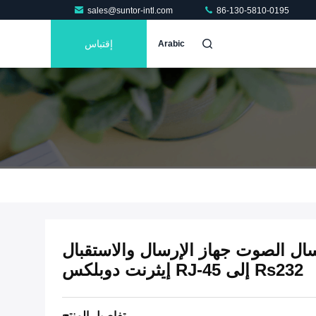
sales@suntor-intl.com
86-130-5810-0195
إقتباس
Arabic
TDD CO الارسال الصوت جهاز الإرسال والاستقبال
Rs232 إلى RJ-45 إيثرنت دوبلكس
تفاصيل المنتج