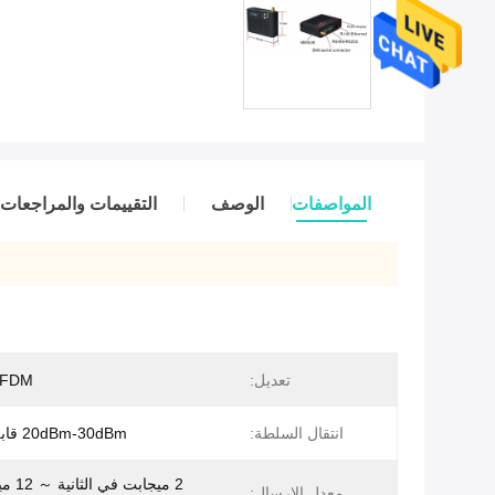
المواصفات
الوصف
التقييمات والمراجعات
تعديل:
OFDM
انتقال السلطة:
20dBm-30dBm قابل للتعديل
2 ميجاب
معدل الإرسال: