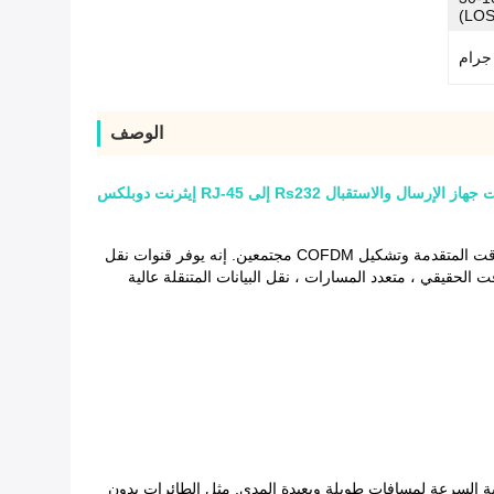
الوصف
جهاز الإرسال والاستقبال TDD-COFDM هو أحدث نظام اتصالات لاسلكي 1080P HD منخفض التأخير لدينا مع تقنية الإرسال المتعدد بتقسيم الوقت المتقدمة وتشكيل COFDM مجتمعين. إنه يوفر قنوات نقل
ت الحقيقي ، متعدد المسارات ، نقل البيانات المتنقلة عالية
ة السرعة لمسافات طويلة وبعيدة المدى.
مثل الطائرات بدون