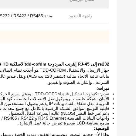
واجهة الفيديو:
منفذ RJ45 / RS232 / RS422 / RS485
rs232 إلى RJ-45 إيثرنت المزدوجة tdd-cofdm لاسلكية HD فيديو الإرسال والاستقبال الصوتي
بيانات ثنائية الاتجاه مثالية (تشفير 128 بت AES) ونقل فيديو عالي الدقة منخفض زمن الوصول قناة من نهاية إلى نهاية الإرسال.
السرعة ، وإشارات الصوت والفيديو.
ميزات:
تقدم: تكنولوجيا تشكيل قناة TDD-COFDM ، ودعم سريع الحركة ، نطاق عريض للغاية ، وشفافة انتقال كامل.
الأمان: شبكة خاصة ، بروتوكول نقل الاتصالات الخاصة ، كود المزامنة الوحيد وتشفير AES وأيضًا تخص
المرونة: نقل شفاف لقناة بيانات IP يدعم وصول المستخدمين المتعددين.
قابلية التوسع: تتوافق الشبكة الرقمية بالكامل مع جميع معدات نق
دعم غير خط البصر (NLOS) عالية السرعة انتقال المحمول
واجهات البيانات القياسية RJ45 Ethernet و RS485 / RS485 / RS422
مدمج بشاشة LCD صغيرة تعرض حالة عمل الإشارة.
الوضعية:
نظرًا لأن حجمه المصغر وتصميمه الخفيف ووزنه الخفيف يسهل ح