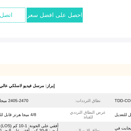
احصل على افضل سعر
اتصل 
إبراز:
مرسل فيديو لاسلكي عالي 
TDD-C
نطاق الترددات:
2405-2470 ميجا هرتز
عرض النطاق الترددي
4/8 ميجا هرتز قابل للتعديل
للقناة:
أفقي عل
ت في الثانية ～ 12 ميجابت في
نطاق الإرسال: