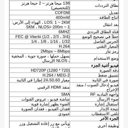
138 ميجا هرتز ~ 2 جيجا هرتز
نطاق الترددات
(للتخصيص)
تعديل
COFDM
انتاج الطاقة
400mW
LOS: 1 ~ 2KM ، الهواء إلى الأرض:
بعد انتقال
1 ~ 5KM ، NLOS> 200m
قناة النطاق الترددي
6MHZ
خطأ في تصحيح الوضع
FEC @ Viterbi (1/2 ، 2/3 ، 3/4)
الحرس الفاصل
1/32 ، 1/16 ، 1/8 ، 1/4
المعيار التقني
H.264
رمز تيار
2Mbps ~ 8Mbps
يسهل حملها ، صورة جوية ، المخفية
وضع الاستخدام
، NLOS الإرسال
فيديو أغنية الجزء
دقة الصورة
HD720P (1280 * 720)
تنسيق ضغط
H.264 / MEG-2
صورة في الثانية
معيار 24،50،60 إطارا في الثانية
فيديو إدخال الصوت / منفذ
منفذ HDMI الرقمي
الإخراج
واجهة المادية RF
SMA
ضوء الارسال
شاشة فيديو ، عروض القنوات
استقبال إشارة
الضوء يظهر إشارة قوية
نتيجة الإنذار
فقدان الفيديو ، فقدان الصورة
تلقي الاستقطاب
عمودي
الجزء الآخر
ويأتي مع زر إعادة التشغيل وزر
وظيفة أخرى