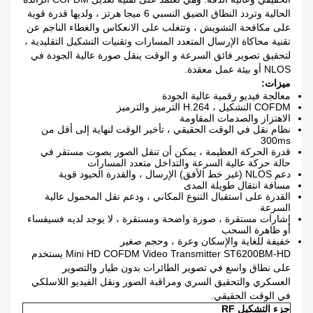
الحالية وتردد النطاق الضيق النسبي 6 ميجا هرتز ، ولديها قدرة قوية
على مكافحة التشويش ، وتتغلب على الانعكاس والغطاء الناجم عن
تقنية محاكاة الإرسال المتعدد المسارات وتقنيات التشكيل التقليدية ،
لتحقيق تصوير فائق السرعة و الوقت ينقل صورة عالية الجودة في
NLOS أو بيئة عمل معقدة.
ميزات:
معالجة فيديو رقمية عالية الجودة
COFDM التشكيل ، H.264 الترميز والترميز
الاهتزاز والصدمات المقاومة
نظام نقل في الوقت الحقيقي ، تأخير الوقت لنهاية إلى أقل من
300ms
قدرة الحركة العظيمة ، يمكن أن تنقل الصور بصوت مستقر في
حالة حركة عالية السرعة والتداخل متعدد المسارات
دعم NLOS (غير خط الأفق) الإرسال ، والقدرة الحيود قوية
مسافة انتقال طويلة المدى
القدرة على استقبال التنوع المكاني ، ودعم نقل المحمول عالية
السرعة
إشارات مستقرة ، صورة واضحة ومستقرة ، لا يوجد لديه فسيفساء
أو ظاهرة السحب
خفيفة للغاية والإسكان وعرة ، وحجم صغير
Mini HD COFDM Video Transmitter ST6200BM-HD يستخدم
على نطاق واسع في تصوير الطائرات بدون طيار والتصوير
العسكري والتحقيق السري ومراقبة الصور ونقل الفيديو اللاسلكي
في الوقت الحقيقي.
جزء التشكيل RF