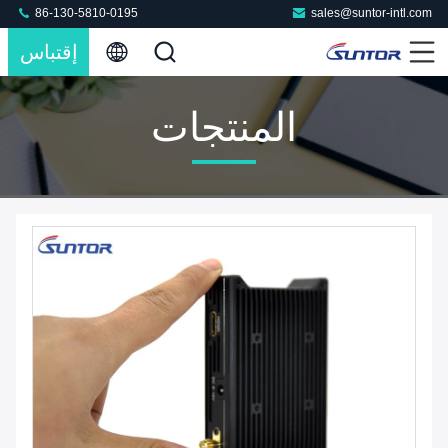
86-130-5810-0195
sales@suntor-intl.com
إقتباس
المنتجات