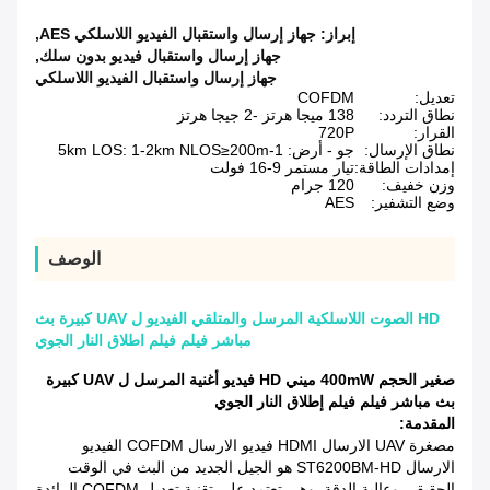
إبراز:
جهاز إرسال واستقبال الفيديو اللاسلكي AES
,
جهاز إرسال واستقبال فيديو بدون سلك
,
جهاز إرسال واستقبال الفيديو اللاسلكي
تعديل:
COFDM
نطاق التردد:
138 ميجا هرتز -2 جيجا هرتز
القرار:
720P
نطاق الإرسال:
جو - أرض: 1-5km LOS: 1-2km NLOS≥200m
إمدادات الطاقة:
تيار مستمر 9-16 فولت
وزن خفيف:
120 جرام
وضع التشفير:
AES
الوصف
HD الصوت اللاسلكية المرسل والمتلقي الفيديو ل UAV كبيرة بث
مباشر فيلم فيلم اطلاق النار الجوي
صغير الحجم 400mW ميني HD فيديو أغنية المرسل ل UAV كبيرة
بث مباشر فيلم فيلم إطلاق النار الجوي
المقدمة:
مصغرة UAV الارسال HDMI فيديو الارسال COFDM الفيديو
الارسال ST6200BM-HD هو الجيل الجديد من البث في الوقت
الحقيقي وعالية الدقة.
وهي تعتمد على تقنية تعديل COFDM الرائدة