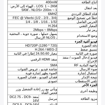
انتاج الطاقة
400mW
LOS: 1 ~ 2KM ، الهواء إلى الأرض:
بعد انتقال
1 ~ 5KM ، NLOS> 200m
قناة النطاق الترددي
6MHZ
خطأ في تصحيح الوضع
FEC @ Viterbi (1/2 ، 2/3 ، 3/4)
الحرس الفاصل
1/32 ، 1/16 ، 1/8 ، 1/4
المعيار التقني
H.264
رمز تيار
2Mbps ~ 8Mbps
يسهل حملها ، صورة جوية ، المخفية
وضع الاستخدام
، NLOS الإرسال
فيديو أغنية الجزء
دقة الصورة
HD720P (1280 * 720)
تنسيق ضغط
H.264 / MEG-2
صورة في الثانية
معيار 24،50،60 إطارا في الثانية
فيديو إدخال الصوت / منفذ
منفذ HDMI الرقمي
الإخراج
واجهة المادية RF
SMA
ضوء الارسال
شاشة فيديو ، عروض القنوات
استقبال إشارة
الضوء يظهر إشارة قوية
نتيجة الإنذار
فقدان الفيديو ، فقدان الصورة
تلقي الاستقطاب
عمودي
الجزء الآخر
ويأتي مع زر إعادة التشغيل وزر
وظيفة أخرى
فحص القناة
منفذ DC2.75 ، DC9-
مزود الطاقة
مرسل
16V
المتلقي
DC5.5 ، DC9-16V