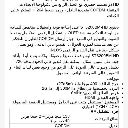
HD ذو تصميم حصري مع الجيل الرابع من تكنولوجيا الاتصالات
المتنقلة COFDM متعددة الناقل ، ورمز ضغط H.264 المبتكر عالي
الكفاءة.
يحتوي ST6200BM-HD على إضاءة قوية واستهلاك منخفض للطاقة
من لوحة التحكم بشاشة OLED والتشكيل الرقمي المتكامل وضغط
الصوت والفيديو في السرد.
جهاز إرسال COFDM للطيران للتحكم
عن بعد مناسب لصورة الجوال ، الفيديو عالي الدقة ، وهو يعمل
بشكل جيد في نقل الفيديو الرقمي NLOS.
ST6200BM-HD ليس فقط صغيرًا وخفيفًا ، ولكنه يتمتع أيضًا بأداء
جيد. على سبيل المثال ، يمكنه نقل فيديو عالي الجودة بدقة 720
بكسل وصوت عالي الجودة على الرغم من وجود بعض لبنات البناء أو
التصوير عالي السرعة للهاتف المحمول.
ميزات:
خرج الطاقة: 400 ميجا واط (27dBm)
التردد: تخصيصها في نطاق 300MHz إلى 2GHz
عرض النطاق الترددي: 6MHz
واجهة الفيديو: HDMI
المستقبِل: مستقبل مثبت على الحامل ومستقبل الحقيبة المحمولة
(1CH ~ 4CH) اختياري
جزء التشكيل RF
138 ميجا هرتز ~ 2 جيجا هرتز
نطاق الترددات
(للتخصيص)
تعديل
COFDM