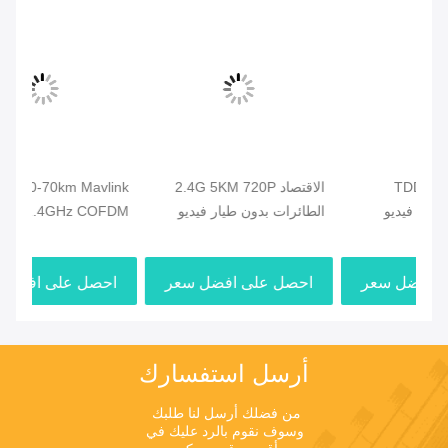
الاقتصاد 2.4G 5KM 720P
C50HPT 40-70km Mavlink
الطائرات بدون طيار فيديو
2.4GHz COFDM جهاز بث
H
بدون طيار الارسال HDMI
فيديو بدون طيار Ultra long
إرس
فيديو وصلة البيانات المزدوجة
range UP/Downlink
احصل على افضل سعر
احصل على افضل سعر
ا
أرسل استفسارك
من فضلك أرسل لنا طلبك 
وسوف نقوم بالرد عليك في 