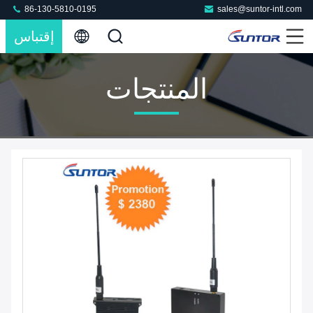
86-130-5810-0195
sales@suntor-intl.com
إقتباس
المنتجات