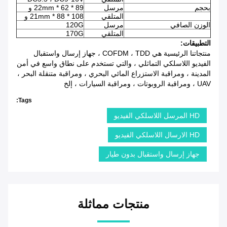
بحجم
مرسل
89 * 62 * 22mm و
المتلقي
108 * 88 * 21mm و
الوزن الصافي
مرسل
120G
المتلقي
170G
التطبيقات:
منتجاتنا الرئيسية هي COFDM ، TDD ، جهاز إرسال واستقبال
الفيديو اللاسلكي التماثلي ، والتي تستخدم على نطاق واسع في أمن
المدينة ، ومراقبة الاستزراع المائي البحري ، ومراقبة متنقلة البحر ،
UAV ، ومراقبة الروبوتات ، ومراقبة السيارات ، إلخ
Tags:
HD المرسل اللاسلكي الفيديو
HD الارسال اللاسلكي الفيديو
جهاز إرسال واستقبال بدون طيار
منتجات مماثلة