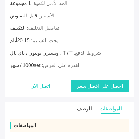
الحد الأدنى لكمية:
1 مجموعة
الأسعار:
قابل للتفاوض
تفاصيل التغليف:
التكييف
وقت التسليم:
15-20أيام
شروط الدفع:
T / T ، ويسترن يونيون ، باي بال
القدرة على العرض:
1000set / شهر
احصل على افضل سعر
اتصل الآن
المواصفات
الوصف
المواصفات