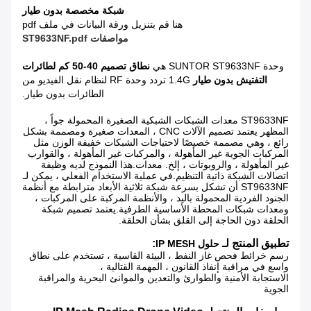
شبكة مخصصة بدون طيار
هنا قم بتنزيل ورقة البيانات في ملف pdf
مواصفات ST9633NF.pdf
وحدة SUNTOR ST9633NF هي
نطاق تصميم 40-50 كم لطائرات
التفتيش بدون طيار
1.4G تردد وحدة RF لنظام نقل الفيديو من
الطائرات بدون طيار.
ST9633NF معدات الشبكات الشبكية الصغيرة المحمولة جواً ،
المظهر يعتمد تصميم الآلات CNC ، المعدات صغيرة ومصممة بشكل
رائع ، وهي مصممة خصيصًا لاحتياجات الشبكات خفيفة الوزن مثل
المركبات الجوية غير المأهولة ، والمركبات غير المأهولة ، والقوارب
غير المأهولة ، والروبوتات ، إلخ. معدات.هذا النموذج لديه وظيفة
اتصالات الشبكة ذاتية التنظيم.في عملية الاستخدام الفعلي ، يمكن لـ
ST9633NF أن تشكل بسرعة شبكة ثلاثية الأبعاد مترابطة مع أنظمة
الجنود الفردية المحمولة باليد ، والأنظمة المركبة على المركبات ،
ومعدات شبكات المحطة الأساسية الطرفية.يعتمد تصميم شبكة
الحلقة دون الحاجة إلى القلق بشأن الحلقة.
تطبيق المنتج لـ
:
حلول IP MESH
رسم خرائط فحص غاز النفط ، البيئة القاسية ، تستخدم على نطاق
واسع في مراقبة إنفاذ القانون ، المهمة القتالية ،
الاستجابة الأمنية والطوارئ والتعدين والموانئ البحرية والمراقبة
الجوية