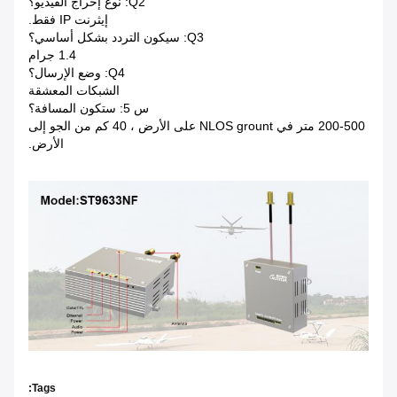
Q2: نوع إخراج الفيديو؟
إيثرنت IP فقط.
Q3: سيكون التردد بشكل أساسي؟
1.4 جرام
Q4: وضع الإرسال؟
الشبكات المعشقة
س 5: ستكون المسافة؟
200-500 متر في NLOS grount على الأرض ، 40 كم من الجو إلى
الأرض.
Tags: