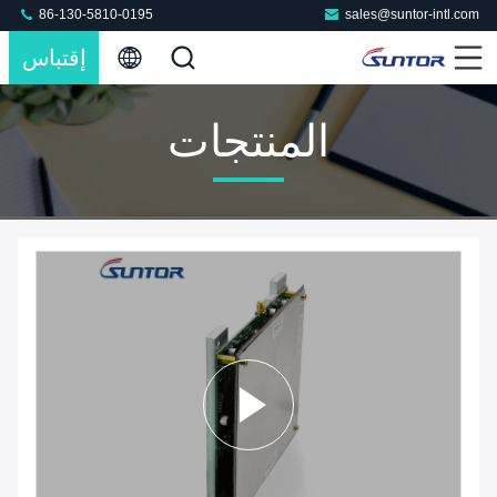
86-130-5810-0195
sales@suntor-intl.com
إقتباس
المنتجات