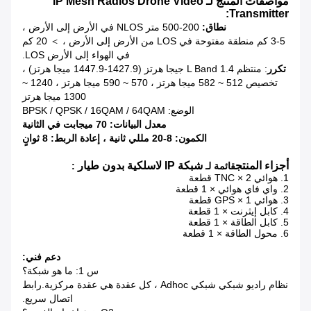
مواصفات المنتج لـ IP Mesh Radios Drone Video
Transmitter:
نطاق:
200-500 متر NLOS في الأرض إلى الأرض ،
3-5 كم منطقة مفتوحة في LOS من الأرض إلى الأرض ، ＞ 20 كم
في الهواء إلى الأرض LOS.
تكرر
: منتظم L Band 1.4 جيجا هرتز (1427.9-1447.9 ميجا هرتز) ،
تخصيص 512 ~ 582 ميجا هرتز ، 570 ~ 590 ميجا هرتز ، 1240 ~
1300 ميجا هرتز
الوضع: BPSK / QPSK / 16QAM / 64QAM
معدل البيانات: 70 ميجابت في الثانية
الكمون: 8-20 مللي ثانية ، إعادة الربط: 8 ثوانٍ
أجزاء المنتج
شبكة IP لاسلكية بدون طيار
قائمة لـ
:
1. هوائي TNC × 2 قطعة
2. واي فاي هوائي × 1 قطعة
3. هوائي GPS × 1 قطعة
4. كابل إيثرنت × 1 قطعة
5. كابل الطاقة × 1 قطعة
6. محول الطاقة × 1 قطعة
دعم فني:
س 1: ما هو شبكة؟
نظام راديو شبكي شبكي Adhoc ، كل عقدة هي عقدة مركزية.رابط
اتصال سريع.