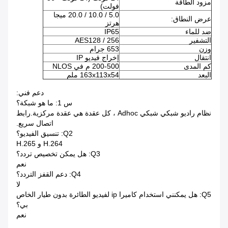
مزود الطاقة
فولت)
5.0 / 10.0 / 20.0 ميجا
عرض النطاق:
هرتز
ضد للماء
IP65
التشفير
AES128 / 256
وزن
653 جرام
انتقال
إخراج فيديو IP
كم المدى
200-500 م في NLOS
البعد
163x113x54 ملم
دعم فني:
س 1: ما هو شبكة؟
نظام راديو شبكي شبكي Adhoc ، كل عقدة هي عقدة مركزية.رابط
اتصال سريع.
Q2: تنسيق الفيديو؟
H.264 و H.265
Q3: هل يمكن تخصيص تردد؟
نعم
Q4: دعم القفز التردد؟
لا
Q5: هل يمكنني استخدام كاميرا ip لفيديو الطائرة بدون طيار الخاص
بي؟
نعم