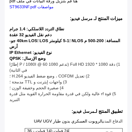
هنا قم بتنزيل ورقة البيانات في ملف pdf
مواصفات ST9633NF.pdf
ميزات المنتج لـ
:
مرسل فيديو
نطاق التردد اللاسلكي: 1.4 جرام
دعم نقل الفيديو 32 عقدة
المسافة: 200-500 م NLOS ؛1-5 كيلومتر LOS ؛40km LOS جو-
أرض
نوع الفيديو: IP Ethernet
وضع الإرسال: QPSK
1) دقة Full HD 1920 * 1080 (تدعم 1080 P / 1080I @ 60 إطارًا
في الثانية)
2) تعديل COFDM ، وضع ضغط الفيديو H.264 ؛
3) واجهات إيثرنت و TTL مدمجة ؛
4) صغيرة الحجم وخفيفة الوزن ؛
5) قوة rf عالية ولكن في قدرة مقاومة الحرارة القوية مثل قدرة
التبريد
تطبيق المنتج لـ
:
مرسل فيديو
الدفاع المدني
الروبوت العسكري بدون طيار UAV UGV
24 فولت (14 فولت - 36