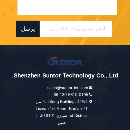
يرسل
Shenzhen Suntor Technology Co., Ltd.
sales@suntor-intl.com
86-130-5810-0195
4/F، Lifeng Building، 42# من
Liuxian 1st Road، Bao'an 71
st District، شينزن 518101، ال
صين