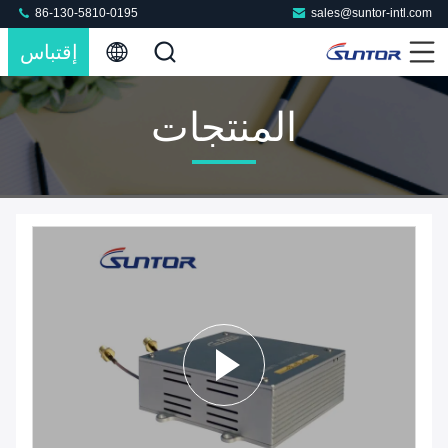
86-130-5810-0195
sales@suntor-intl.com
إقتباس
المنتجات