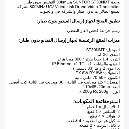
وحدة SUNTOR ST30NMT هي
30km التفتيش بدون طيار
800MHz UAV Video Link Drone Video Transmitter لشركة
تصنيع الطائرات بدون طيار والشركة في والجنوب
تطبيق المنتج لجهاز إرسال الفيديو بدون طيار:
رسم خرائط فحص الغاز النفطي
ميزات المنتج الرئيسية لجهاز إرسال الفيديو بدون طيار:
الموديل: ST30NMT
المدى: 30 كم
التردد: 1.4 جيجا هرتز / 800 ميجا هرتز
الفيديو والبيانات: IP Ethernet x1 TTL x1
TX قوة: 2 واط (33 ديسيبل)
الاستهلاك: TX 8W RX 8W
الكمون: ≤50-70 مللي ثانية
المعدل: 4-12 ميجابت في الثانية ، 30 ميجابت في الثانية كحد أقصى
البعد: 110x65x20mm
الوزن: Tx 200g Rx 200g
قائمة المكونات:
المنتوج
1. الارسال × 1 قطع
2. المتلقي × 1 قطع
3. هوائي × 4 قطع
4. كبل هوائي التغذية × 4 قطعة
5.كابل إيثرنت × 2 قطعة