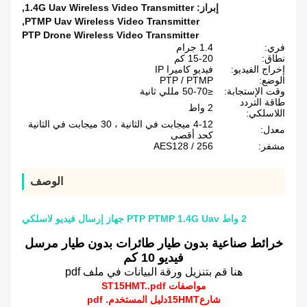
إبراز:
1.4G Uav Wireless Video Transmitter
,
,
PTMP Uav Wireless Video Transmitter
PTP Drone Wireless Video Transmitter
فري:
1.4 جرام
نطاق:
15-20 كم
إخراج الفيديو:
فيديو كاميرا IP
الوضع:
PTP / PTMP
وقت الإستجابة:
≤50-70 مللي ثانية
طاقة التردد
2 واط
اللاسلكي:
4-12 ميجابت في الثانية ، 30 ميجابت في الثانية
معدل:
كحد أقصى
مشفر:
AES128 / 256
الوصف
2 واط PTP PTMP 1.4G Uav جهاز إرسال فيديو لاسلكي
خرائط صناعية بدون طيار طائرات بدون طيار مرسل
فيديو 10 كم
هنا قم بتنزيل ورقة البيانات في ملف pdf
مواصفات ST15HMT..pdf
شارع
15HMT
دليل المستخدم. pdf