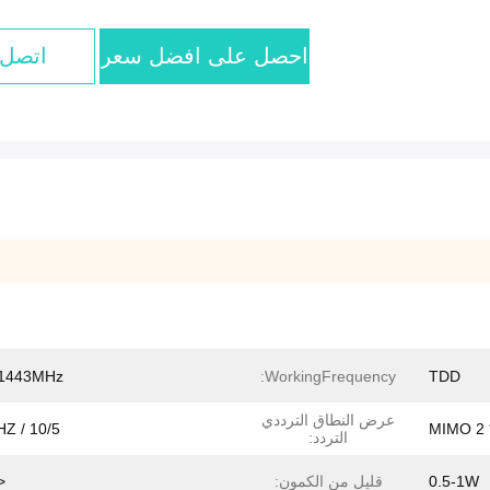
احصل على افضل سعر
اتصل 
-1443MHz
WorkingFrequency:
TDD
عرض النطاق الترددي
10/5 / 20MHZ
التردد:
0.5-1W
قليل من الكمون:
5MS