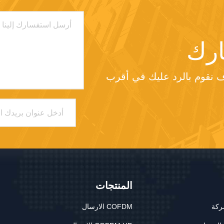
رك
من فضلك أرسل لنا طلبك وسوف نقوم بالرد عليك في أقرب 
المنتجات
ركة
COFDM الارسال