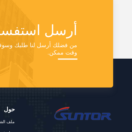
أرسل استفسا
وقت ممكن.
حول
ملف الش