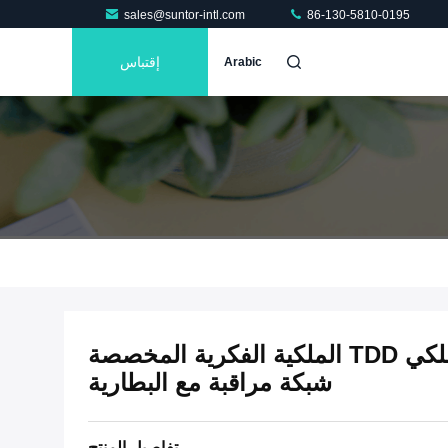
sales@suntor-intl.com
86-130-5810-0195
إقتباس
Arabic
COFDM الارسال اللاسلكي TDD الملكية الفكرية المخصصة
شبكة مراقبة مع البطارية
تفاصيل المنتج