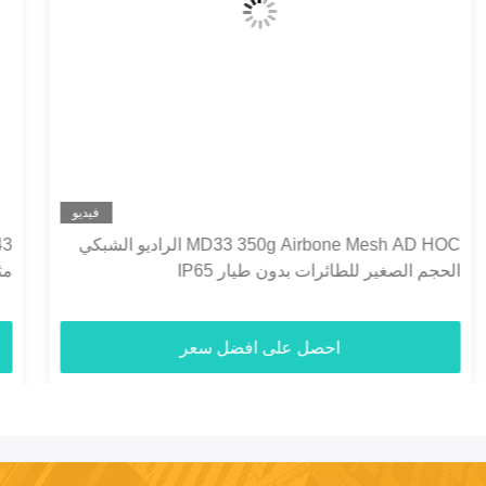
فيديو
MV43 جهاز إرسال COFDM لاسلكي لشبكة تجميع ذاتية
مثبتة على المركبة
احصل على افضل سعر