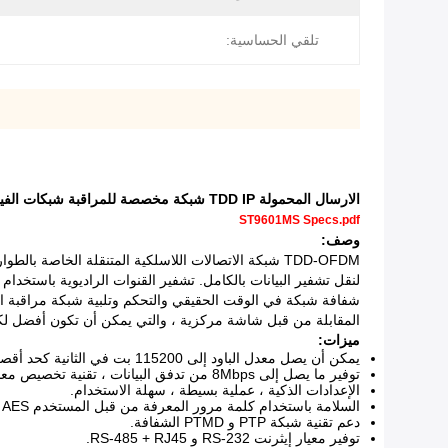
تلقي الحساسية:
الارسال المحمولة TDD IP شبكة مخصصة للمراقبة شبكات الفيديو مع البطارية
ST9601MS Specs.pdf
وصف:
TDD-OFDM شبكة الاتصالات اللاسلكية المتنقلة الخاص
لنقل تشفير البيانات بالكامل.
تشفير القنوات الراديوية باستخدام تكنولوجيا التشكيل TDD-OFDM ، لديه قدرة دعم الإرسال في ا
شفافة شبكة في الوقت الحقيقي والتحكم وتلبية شبكة مراقبة ال
المقابلة من قبل شاشة مركزية ، والتي يمكن أن تكون أفضل لكل
ميزات:
يمكن أن يصل معدل الباود إلى 115200 بت في الثانية كحد أقصى.
توفير ما يصل إلى 8Mbps من تدفق البيانات ، تقنية تخصيص معدل التكيف الديناميكي.
الإعدادات الذكية ، عملية بسيطة ، سهلة الاستخدام.
السلامة باستخدام كلمة مرور المعرفة من قبل المستخدم AES ؛
دعم تقنية شبكة PTP و PTMD الشفافة.
توفير معيار إيثرنت RS-232 و RS-485 + RJ45.