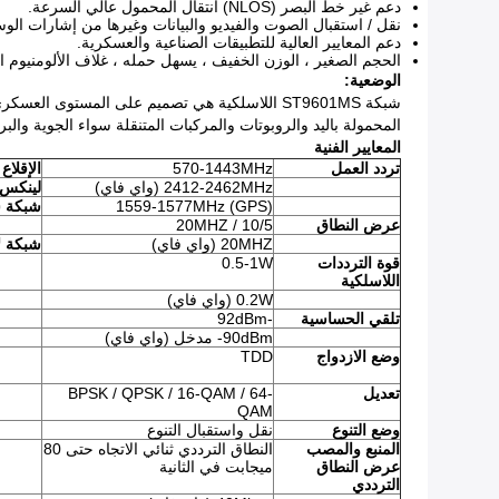
دعم غير خط البصر (NLOS) انتقال المحمول عالي السرعة.
نقل / استقبال الصوت والفيديو والبيانات وغيرها من إشارات ال
دعم المعايير العالية للتطبيقات الصناعية والعسكرية.
الحجم الصغير ، الوزن الخفيف ، يسهل حمله ، غلاف الألومنيوم ا
الوضعية:
شبكة ST9601MS اللاسلكية هي تصميم على المستوى العسكري ، وتتمتع بمزايا انخفاض استهلاك الطاقة ، وخفيفة الوزن ، تعمل بالبطارية ، مما يوفر أعلى نسبة من الأداء إلى الأداء.
المحمولة باليد والروبوتات والمركبات المتنقلة سواء الجوية والبري
المعايير الفنية
تردد العمل
570-1443MHz
الإقلاع
2412-2462MHz (واي فاي)
لينكس
1559-1577MHz (GPS)
شبكة س
عرض النطاق
10/5 / 20MHZ
20MHZ (واي فاي)
شبكة ل
قوة الترددات
0.5-1W
اللاسلكية
0.2W (واي فاي)
تلقي الحساسية
-92dBm
90dBm- مدخل (واي فاي)
وضع الازدواج
TDD
تعديل
BPSK / QPSK / 16-QAM / 64-
QAM
وضع التنوع
نقل واستقبال التنوع
المنبع والمصب
النطاق الترددي ثنائي الاتجاه حتى 80
عرض النطاق
ميجابت في الثانية
الترددي