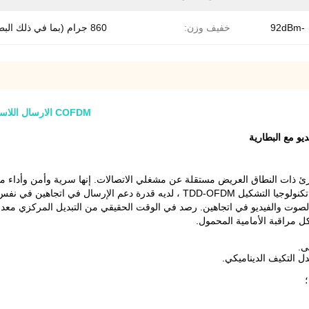
-92dBm
خفيف وزن:
860 جرام (بما في ذلك البطارية)
COFDM الارسال اللاسلكي TDD الملكية الفكرية المخصصة شبكة مراقبة مع البطارية
ة بالطوارئ ذات النطاق العريض مستقلة عن مشغلي الاتصالات. إنها سرية وأمن وأدا
تجاهين في نفس التردد وتوفير موارد الطيف بالضبط.
صوت والفيديو في اتجاهين. رصد في الوقت الحقيقي من التبديل المركزي معدات 
 مراقبة الأمامية المحمول.