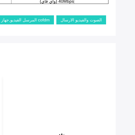
40Mbps (واي فاي)
الصوت والفيديو الارسال
cofdm المرسل الفيديو,جهاز إرسال واستقبال الفيديو اللاسلكي