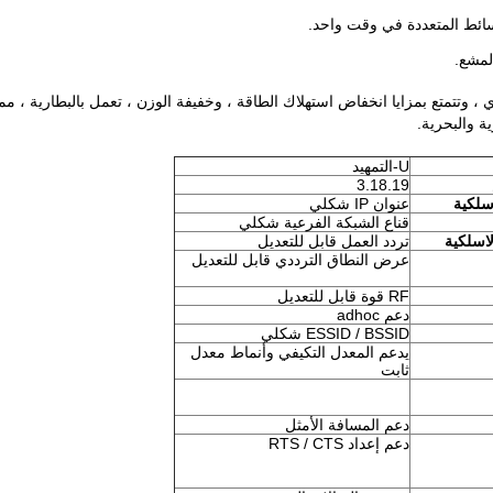
وسائط المتعددة في وقت واحد.
لمشع.
ة والبحرية.
U-التمهيد
3.18.19
لكية
عنوان IP شكلي
قناع الشبكة الفرعية شكلي
اسلكية
تردد العمل قابل للتعديل
عرض النطاق الترددي قابل للتعديل
RF قوة قابل للتعديل
دعم adhoc
ESSID / BSSID شكلي
يدعم المعدل التكيفي وأنماط معدل
ثابت
دعم المسافة الأمثل
دعم إعداد RTS / CTS