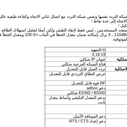
 التردد نفسها ونفس شبكة التردد مع اتصال ثنائي الاتجاه وكفاءة طيفية عالية
يل ؛
موثوقية.
U-التمهيد
3.18.19
لكية
عنوان IP شكلي
قناع الشبكة الفرعية شكلي
اسلكية
تردد العمل قابل للتعديل
عرض النطاق الترددي قابل للتعديل
RF قوة قابل للتعديل
دعم adhoc
ESSID / BSSID شكلي
يدعم المعدل التكيفي وأنماط معدل
ثابت
دعم المسافة الأمثل
دعم إعداد RTS / CTS