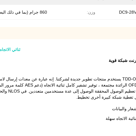
DC9-28
وزن:
860 جرام (بما في ذلك البطارية)
ثنائي الاتجاه شبكة إيثرنت
هذا النموذج الجديد لجهاز الإرسال والاستقبال TDD-OFDM ST9601MS يستخدم منتجات تطوير جديدة لشركتنا. إ
الوقت المتقدمة ونقل شبكة TDD ثنائية ا
عظيم الوصول المحققة الوصول إلى عدة مستخدمين متعددين.
في OS
ل تغطية شبكة كبيرة أخرى تخطيط.
ئية الاتجاه سهلة