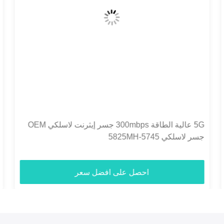
3KM نقطة إلى نقطة إيثرنت جسر لاسلكي / راوتر / مكرر
/ نقطة الوصول POE
احصل على افضل سعر