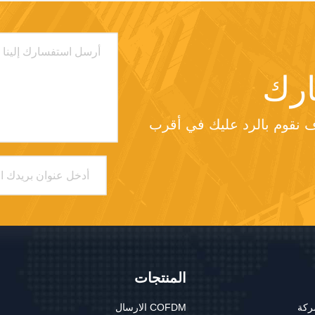
رك
من فضلك أرسل لنا طلبك وسوف نقوم بالرد عليك في أقرب 
المنتجات
ركة
COFDM الارسال