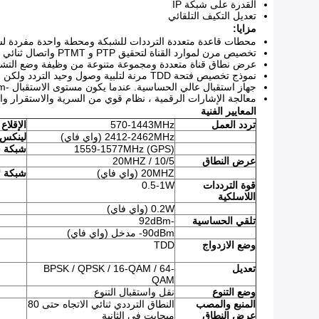
القدرة على شبكة IP
تعديل التكيف التلقائي
مزايا:
محطات قاعدة متعددة الترددات للشبكة ومحطة واحدة مفردة لشبكة
تخصيص مرن لموارد القناة لتحقيق PTP و PTMT واتصال ثنائي الاتجاه إلى عدة نقاط ؛
عرض نطاق قناة متعددة ومجموعة متنوعة من وظيفة وضع التشك
نموذج تخصيص فتحة TDD مرنة لتلبية وصول وحيد التردد ولكن متعدد المستخدمين ، ليس فقط لإنقاذ الطيف ولكن أيضًا لتقليل استهلاك الطاقة ؛
جهاز استقبال عالي الحساسية. عندما يكون مستوى الاستقبال -110dBm ، لا يزال بإمكانه ضمان معدل الخطأ في البتات <10E-5 ومعدل الخطأ في الإطار <1٪.
معالجة الإشارات الرقمية ، نظام قوي من السرية والاستقرار وال
المعايير الفنية
تردد العمل
570-1443MHz
الإقلاع
2412-2462MHz (واي فاي)
لينكس
1559-1577MHz (GPS)
شبكة س
عرض النطاق
10/5 / 20MHZ
20MHZ (واي فاي)
شبكة ل
قوة الترددات
0.5-1W
اللاسلكية
0.2W (واي فاي)
تلقي الحساسية
-92dBm
90dBm- مدخل (واي فاي)
وضع الازدواج
TDD
تعديل
BPSK / QPSK / 16-QAM / 64-
QAM
وضع التنوع
نقل واستقبال التنوع
المنبع والمصب
النطاق الترددي ثنائي الاتجاه حتى 80
عرض النطاق
ميجابت في الثانية