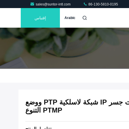
sales@suntor-intl.com
86-130-5810-0195
إقتباس
Arabic
ثنائي الاتجاه شبكة إيثرنت جسر IP شبكة لاسلكية PTP ووضع
PTMP التنوع
تفاصيل المنتج