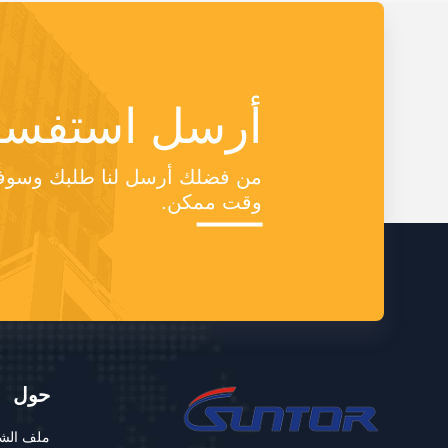
أرسل استفسا
وقت ممكن.
حول
ملف الش