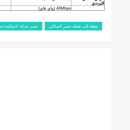
الترددي
40Mbps (واي فاي)
نقطة إلى نقطة جسر لاسلكي
جسر شبكة لاسلكية,جسر 