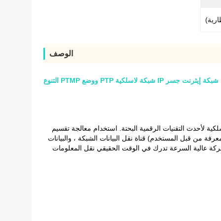
الوصف
 جسر IP شبكة لاسلكية PTP ووضع PTMP التنوع
نه عبارة عن معدات إرسال لاسلكية لأحدث التقنيات الرقمية البحتة. استخدام معالجة تقسيم
لاتجاه وتقنية تعديل OFDM الرائدة مجتمعة ، توفير تشفير كامل ثنائية الاتجاه (دعم AES كلمة مرور المعرفة من قبل المستخدم) قناة نقل البيانات الشبكة ، والبيانات
NL والحركة عالية السرعة تدرك في الوقت الحقيقي نقل المعلومات