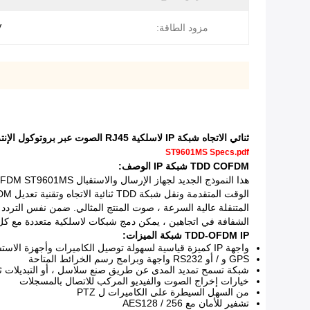
مزود الطاقة:
V
ثنائي الاتجاه شبكة IP لاسلكية RJ45 الصوت عبر بروتوكول الإنترنت شبكة قوية
ST9601MS Specs.pdf
TDD COFDM شبكة IP الوصف:
المتنقلة عالية السرعة ، صوت المنتج المثالي.
ضمن نفس التردد ت
الشفافة في اتجاهين ، يمكن دمج شبكات لاسلكية متعددة مع ك
TDD-OFDM IP شبكة الميزات:
واجهة IP كميزة قياسية لسهولة توصيل الكاميرات وأجهزة الاستشعار والبيانات
GPS و / أو RS232 واجهة وبرامج رسم الخرائط المتاحة
شبكة تسمح تمديد المدى عن طريق صنع سلاسل ، أو التبديلات ثنا
خيارات إخراج الصوت والفيديو المركب للاتصال بالمسجلات
من السهل السيطرة على الكاميرات ل PTZ
تشفير للأمان مع AES128 / 256