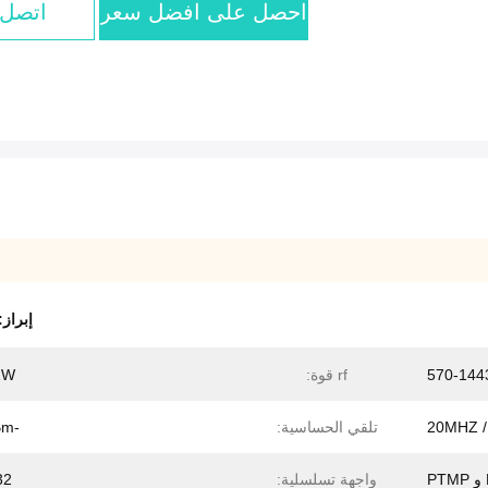
احصل على افضل سعر
اتصل 
إبراز
570-14
rf قوة:
1W
تلقي الحساسية:
-92dBm
واجهة تسلسلية:
32