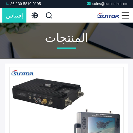
86-130-5810-0195
sales@suntor-intl.com
إقتباس
المنتجات