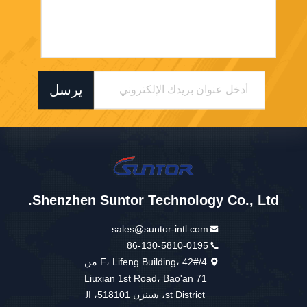
يرسل
Shenzhen Suntor Technology Co., Ltd.
sales@suntor-intl.com
86-130-5810-0195
4/F، Lifeng Building، 42# من
Liuxian 1st Road، Bao'an 71
st District، شينزن 518101، ال