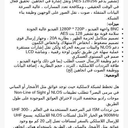
(تشفير يدعم AES 128/256) ونقل إشارة في اتجاهين.
تحقيق فعال
في الوقت الحقيقي ، ومكافحة تعدد المسارات ، عالية السرعة
البيانات المتنقلة ، صوت ، نقل الصور على الوجهين وظيفة بناء
الشبكة.
ميزات:
BNC واجهة الفيديو ، 1280P * 720P الفيديو عالية الجودة
سلامة قوية مع تشفير 128 بت AES
تصميم متكامل لحزمة الظهر ، بطارية 20A ، وجهاز إرسال قوي
تصميم مضغوط ، انخفاض الاستهلاك وانخفاض الكمون
دعم NLOS والبيئات سريعة الحركة ولكن نقل إشارات مستقرة
عملية سهلة عن طريق تكوين لوحة رقمية ، وشاشة LCD
صمم في المستوى العسكري
دعم وظيفة الارسال حسب الطلب (بما في ذلك واجهة الفيديو ،
طاقة الترددات اللاسلكية ، التردد ، حجم البطارية ، إضافة البيانات
ووظيفة الصوت في اتجاهين إلخ)
الوضعية:
هل تخطط لشبكة لاسلكية حيث توجد عوائق مثل الأشجار أو المباني
في مرمى البصر؟
تتطلب تطبيقات NLOS أو Non-Line of Sight
موجات راديو منخفضة التردد لاختراق العوائق الموجودة على طول
الطريق.
من ترددات ISM غير المرخصة المستخدمة في العالم ، UHF 300-
900MHz هو الخيار الأمثل لشبكات NLOS اللاسلكية.
يسمح UHF
للإرسال اللاسلكي بالسفر لمسافات تصل إلى 20 كم مع وجود
عوائق مثل الأشجار والمباني في الطريق باستخدام هوائي اتجاهي