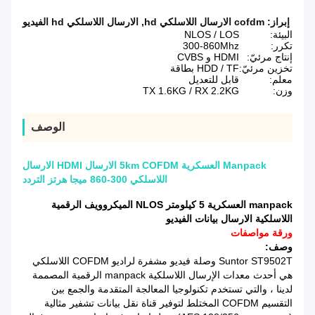
إبراز:
cofdm الارسال اللاسلكي hd
,
الارسال اللاسلكي hd الفيديو
البيئة:
NLOS / LOS
تكرر:
300-860Mhz
إنتاج مرئيّ:
HDMI و CVBS
تخزين مرئيّ:
HDD / TF بطاقة
معلم:
قابل للتعديل
وزن:
TX 1.6KG / RX 2.2KG
الوصف
Manpack العسكرية 5km COFDM الارسال HDMI الارسال
اللاسلكي 300-860 ميجا هرتز التردد
manpack العسكرية 5 كيلومتر NLOS الميكروويف الرقمية
اللاسلكية الارسال بيانات الفيديو
ورقة مواصفات
وصف:
Suntor ST9502T وصلة فيديو مشفرة لراديو COFDM اللاسلكي
هي أحدث معدات الإرسال اللاسلكية manpack الرقمية المصممة
لدينا ، والتي تستخدم تكنولوجيا المعالجة المتقدمة والجمع بين
التقسيم COFDM المختلط لتوفير قناة نقل بيانات تشفير مثالية