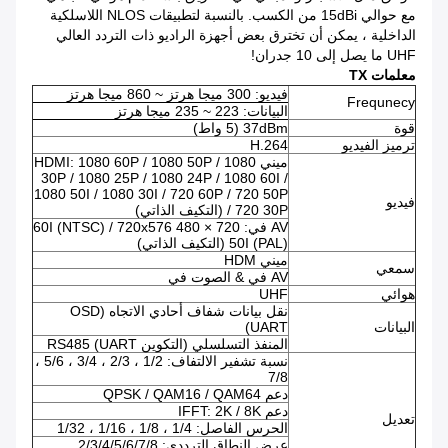
مع حوالي 15dBi من الكسب.
بالنسبة لتطبيقات NLOS اللاسلكية
الداخلية ، يمكن أن تخترق بعض أجهزة الراديو ذات التردد العالي
UHF ما يصل إلى 10 جدران!
معلمات TX
فيديو: 300 ميجا هرتز ~ 860 ميجا هرتز
Frequnecy
البيانات: 223 ~ 235 ميجا هرتز
قوة
37dBm (5 واط)
ترميز الفيديو
H.264
ميني HDMI: 1080 60P / 1080 50P / 1080
30P / 1080 25P / 1080 24P / 1080 60I /
1080 50I / 1080 30I / 720 60P / 720 50P
فيديو
/ 720 30P (التكيف الذاتي)
AV في: 720 × 480 60I (NTSC) / 720x576
50I (PAL) (التكيف الذاتي)
ميني HDM
سمعي
AV في & الصوت في
هوائي
UHF
نقل بيانات شفاف أحادي الاتجاه (OSD
البيانات
UART)
المنفذ التسلسلي (التكوين UART) RS485
نسبة تشفير الالتفاف: 1/2 ، 2/3 ، 3/4 ، 5/6 ،
7/8
دعم QPSK / QAM16 / QAM64
دعم IFFT: 2K / 8K
تعديل
الحرس الفاصل: 1/4 ، 1/8 ، 1/16 ، 1/32
عرض النطاق الترددي: 2/3/4/5/6/7/8