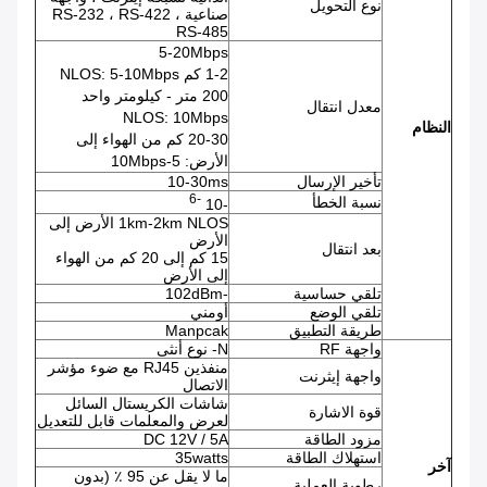
نوع التحويل
صناعية RS-232 ، RS-422 ،
RS-485
5-20Mbps
1-2 كم NLOS: 5-10Mbps
200 متر - كيلومتر واحد
معدل انتقال
NLOS: 10Mbps
النظام
20-30 كم من الهواء إلى
الأرض: 5-10Mbps
تأخير الإرسال
10-30ms
-6
نسبة الخطأ
-10
1km-2km NLOS الأرض إلى
الأرض
بعد انتقال
15 كم إلى 20 كم من الهواء
إلى الأرض
تلقي حساسية
-102dBm
تلقي الوضع
أومني
طريقة التطبيق
Manpcak
واجهة RF
N- نوع أنثى
منفذين RJ45 مع ضوء مؤشر
واجهة إيثرنت
الاتصال
شاشات الكريستال السائل
قوة الاشارة
لعرض والمعلمات قابل للتعديل
مزود الطاقة
DC 12V / 5A
استهلاك الطاقة
35watts
آخر
ما لا يقل عن 95 ٪ (بدون
رطوبة العملية