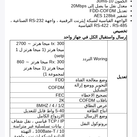
الكمون 10-30ms
معدل نقل ما يصل إلى 20Mbps
تعديل FDD-COFDM
تشفير AES 128bit
الواجهة القياسية لشبكة إيثرنت الرقمية ، واجهة RS-232 الصناعية ،
RS-422 ، RS-485 القياسية
تخصيص
إرسال واستقبال الكل في جهاز واحد
tx: 300 ميجا هرتز ～ 2700
ميجا هرتز (1 ميجا هرتز ل 1
setp)
Woring التردد
Rx: 300 ميجا هرتز ～ 860
ميجا هرتز (1 ميجا هرتز
لمجموعة 1)
تعديل
وضع معالجة القناة
FDD
التحوير ووضع إزالة
COFDM
التشكيل
تصحيح الاخطاء
FEC
ناقلات COFDM
2K
عرض النطاق
1/2 / 4 / 8MHZ
انتاج الطاقة
5-40 واط قابل للتعديل
وضع الإرسال
الازدواج الكامل
TCP / IP قياسي ، نقل شفاف
بروتوكول النقل
، بيانات تسلسلية غير متزامنة
10 / 100Bate-T ، التهيئة
الذاتية لشبكة إيثرنت ، واجهة