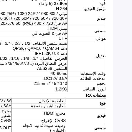
قوة
37dBm (5 واط)
ترميز الفيديو
H.264
ميني 0 25P / 1080 24P / 1080 60I
فيديو
1080 I / 1080 30I / 720 60P / 720 50P / 720 30P
AV في: 720 × 480 60I (NTSC) / 720x576 50I (PAL) (التكيف الذاتي)
ميني HDM
سمعي
AV في & الصوت في
هوائي
UHF
نسبة تشفير الالتفاف: 1/2 ، 2/3 ، 3/4 ، 5/6 ، 7/8
دعم QPSK / QAM16 / QAM64
دعم IFFT: 2K / 8K
تعديل
الحرس الفاصل: 1/4 ، 1/8 ، 1/16 ، 1/32
عرض النطاق الترددي: 2/3/4/5/6/7/8 ميغاهيرتز
التشفير: AES256
وقت الإستجابة
40-80ms
مدخلات الطاقة
DC12V 3.5A
بحجم
140 * 45 * 215mm
الوزن الصافي
1.2KG
معلمات RX
العاصمة الإدخال
V / 3A
قوة
بطارية ليثيوم مدمجة
 / 6AH
مخرج HDMI
فيديو
تشفير الفيديو H.264 ، 
CVBS الإخراج
CVBS إخراج الفيديو
وظيفة صوت ثنائية الاتجاه
سمعي
 ، LINE-OUT
(اختياري)