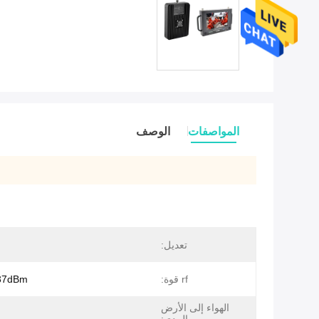
المواصفات
الوصف
تعديل:
rf قوة:
37dBm (5 واط
الهواء إلى الأرض