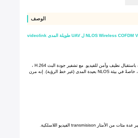
الوصف
NLOS Wire ل UAV طويلة المدى videolink
مع تشفير جودة البث H.264 ،
يدة المدى (غير خط الرؤية).
إنه مرن
أمتار transmisison الفيديو اللاسلكية.