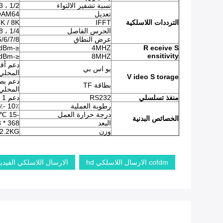
نسبة تشفير الالتواء
1/2 ، 2/3 ، 3/4 ، 5/6 ، 7/8
تعديل
QAM64
الترددات اللاسلكية
IFFT
K / 8K
الحرس الفاصل
1/4 ، 1/8 ، 1/16 ، 1/32
عرض النطاق
/3/4/5/6/7/8
≤-104dBm
4MHZ
R
eceive
S
ensitivity
≤-97dBm
8MHZ
يو اس بي
المحلي
V
ideo
S
torage
بطاقة TF
المحلي
منفذ تسلسلي
RS232
دعم 1 قناة RS232 منفذ تسلسلي شفاف (اختياري)
رطوبة العملية
10٪ -95٪
درجة حرارة العمل
-15 ℃ -60 ℃
الخصائص البدنية
البعد
368 * 48 * 230mm
وزن
2.2KG
cofdm الارسال اللاسلكي hd
الارسال اللاسلكي الفيديو d