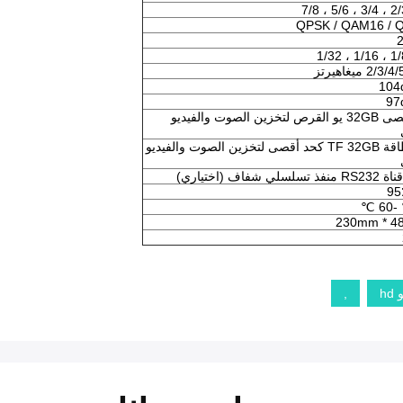
QPSK / QAM16 / 
2
2 ميغاهيرتز
دعم أقصى 32GB يو القرص لتخزين الصوت والفيديو
دعم بطاقة TF 32GB كحد أقصى لتخزين الصوت والفيديو
h
,