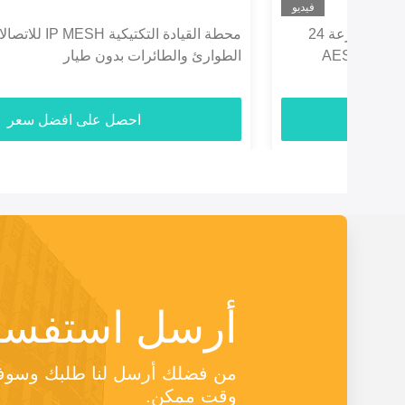
ديو
محطة القيادة التكتيكية IP MESH للاتصالات في حالات
الطوارئ والطائرات بدون طيار
احصل على افضل سعر
أرسل استفسا
وقت ممكن.