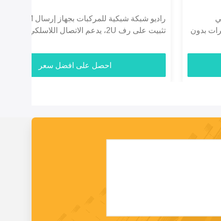
راديو شبكة شبكية للمركبات بجهاز إرسال COFDM،
منصة 
تثبيت على رف 2U، يدعم الاتصال اللاسلكي بدون بوابة
راديو
مركزية
احصل على افضل سعر