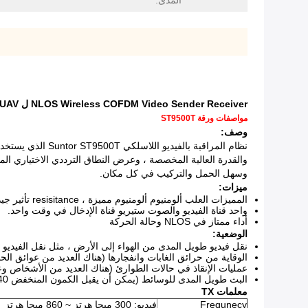
المدى:
NLOS Wireless COFDM Video Sender Receiver ل UAV طويلة المدى videolink
مواصفات ورقة ST9500T
وصف:
نظام المراقبة بالفيديو اللاسلكي Suntor ST9500T الذي يستخدم أحدث تقنيات COFDM وتشفير AES128 الذي يسمح للمستخدم يمكن طمأنته باستقبال نظيف وآمن للفيديو.
والقدرة العالية المخصصة ، وعرض النطاق الترددي الاختياري ال
وسهل الحمل والتركيب في كل مكان.
ميزات:
المميزات العلب ألومنيوم ألومنيوم مميزة ، resisitance تأثير جيد وتبديد الحرارة ؛
واحد قناة الفيديو والصوت ستيريو قناة الإدخال في وقت واحد.
أداء ممتاز في NLOS وحالة الحركة
الوضعية:
نقل فيديو طويل المدى من الهواء إلى الأرض ، مثل نقل الفيديو ب
الوقاية من حرائق الغابات وانفجارها (هناك العديد من عوائق الحشائش والأش
عمليات الإنقاذ في حالات الطوارئ (هناك العديد من الأشخاص وعوائق البناء) ، 
البث طويل المدى للوسائط (يمكن أن يقبل الكمون المنخفض 40-80 مللي ثانية) ، يتراوح نطاق LOS من 1 إلى 5 كم.
معلمات TX
Frequnecy
فيديو: 300 ميجا هرتز ~ 860 ميجا هرتز