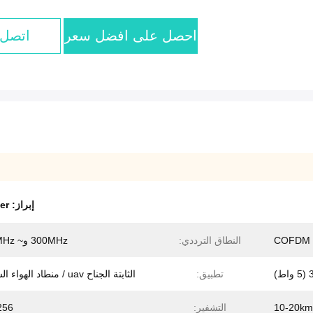
احصل على افضل سعر
اتصل 
إبراز:
er
COFDM
النطاق الترددي:
300MHz و~ 860MHz
)
تطبيق:
الثابتة الجناح uav / منطاد الهواء الساخن
10-20km
التشفير:
256