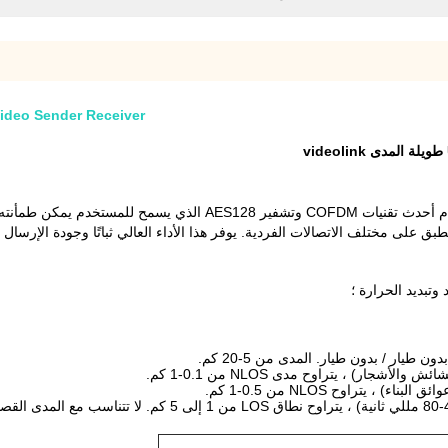
less COFDM Video Sender Receiver
مطبق على مختلف الاتصالات الفردية.
يوفر هذا الأداء العالي ثباتًا وجودة الإرسال ، خاصةً في بيئة NLOS بع
دون طيار / بدون طيار.
المدى من 5-20 كم.
جار) ، يتراوح مدى NLOS من 0.1-1 كم.
يتراوح NLOS من 0.5-1 كم.
لا تتناسب مع المدى القصير عدة مئات من ال