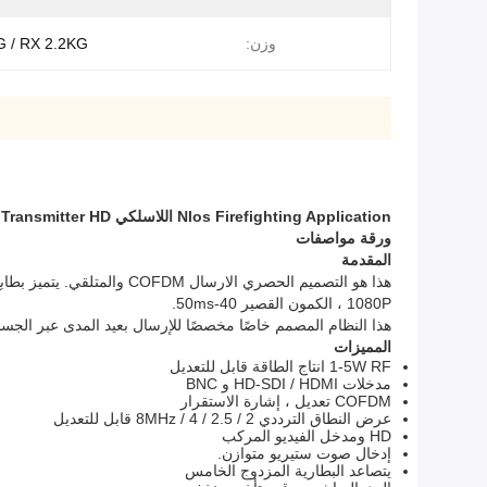
وزن:
G / RX 2.2KG
Nlos Firefighting Application اللاسلكي Av Transmitter HD دعم 5 ساعات عمل البطارية
ورقة مواصفات
المقدمة
1080P ، الكمون القصير 40-50ms.
هذا النظام المصمم خاصًا مخصصًا للإرسال بعيد المدى عبر الجسم
المميزات
1-5W RF انتاج الطاقة قابل للتعديل
مدخلات HD-SDI / HDMI و BNC
COFDM تعديل ، إشارة الاستقرار
عرض النطاق الترددي 2 / 2.5 / 4 / 8MHz قابل للتعديل
HD ومدخل الفيديو المركب
إدخال صوت ستيريو متوازن.
يتصاعد البطارية المزدوج الخامس