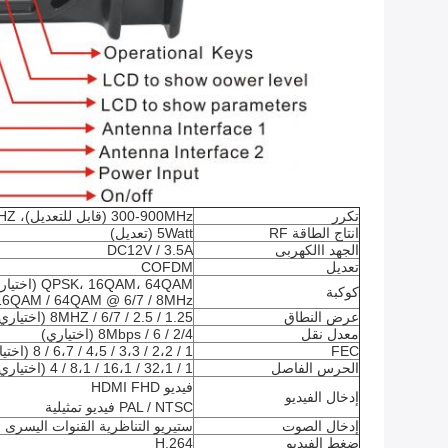
تكرر
300-900MHz (قابل للتعديل)، 1.2G / 2.4G / 5.8GHZ (حسب الطلب)
انتاج الطاقة RF
5Watt (تعديل)
الجهد االكهربى
DC12V / 3.5A
تعديل
COFDM
QPSK، 16QAM، 64QAM (اختياري)،
كوكبة
16QAM / 64QAM @ 6/7 / 8MHz
عرض النطاق
1.25 / 2.5 / 6/7 / 8MHZ (اختياري)
معدل نقل
2/4 / 6 / 8Mbps (اختياري)
FEC
1 / 2،2 / 3،3 / 4،5 / 6،7 / 8 (اختياري)
الحرس الفاصل
1 / 32،1 / 16،1 / 8،1 / 4 (اختياري)
فيديو HDMI FHD
إدخال الفيديو
PAL / NTSC فيديو تمثيلية
إدخال الصوت
ستيريو التناظرية القنوات اليسرى و
ضغط الفيديو
H.264