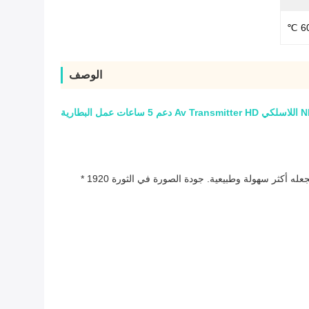
الوصف
ارية
هذا هو التصميم الحصري الارسال COFDM والمتلقي. يتميز بطابع منخفض الطاقة وبعد صغير على جهاز الإرسال ، ونوفر اعتبارات أكثر ملاءمة لجعله أكثر سهولة وطبيعية. جودة الصورة في الثورة 1920 *