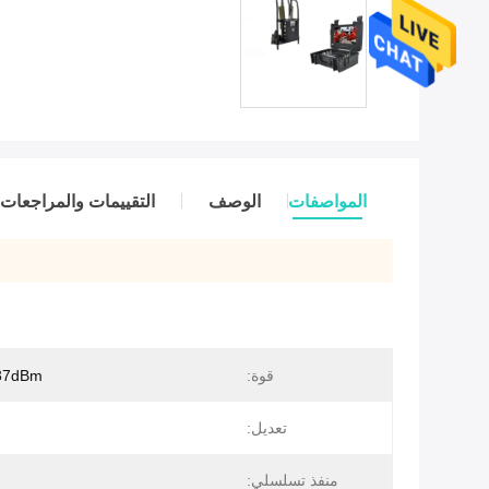
المواصفات
الوصف
التقييمات والمراجعات
قوة:
37dBm (5 واط
تعديل:
منفذ تسلسلي: