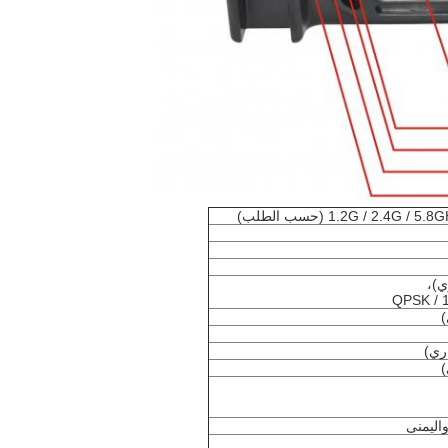
QPSK / 
اليمنى