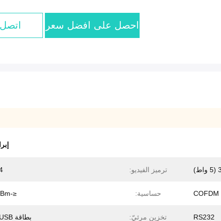
احصل على افضل سعر
اتصل 
إبر
)
ترميز الفيديو:
4
COFDM
حساسية:
≤-104dBm
RS232
تخزين مرئيّ:
بطاقة TF / USB