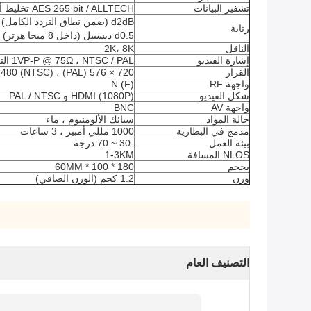
تشفير البيانات
AES 265 bit / ALLTECH تخليط أساسي
d2dB (ضمن نطاق التردد الكامل) ،
رتابة
d0.5 ديسيبل (داخل 8 ميجا هرتز)
الناقل
2K، 8K
إشارة الفيديو
1VP-P @ 75Ω ، NTSC / PAL التكيفي
القرار
720 × 576 (PAL) ، 720 × 480 (NTSC)
واجهة RF
N (F)
شكل الفيديو
HDMI (1080P) و PAL / NTSC
واجهة AV
BNC
حالة المواد
سبائك الألومنيوم ، ماء
مدمج في البطارية
1000 مللي أمبير ، 3 ساعات
بيئة العمل
-30 ~ 70 درجة
NLOS المسافة
1-3KM
بحجم
180 * 100 * 60MM
وزن
1.2 كجم (الوزن الصافي)
التصنيف العام