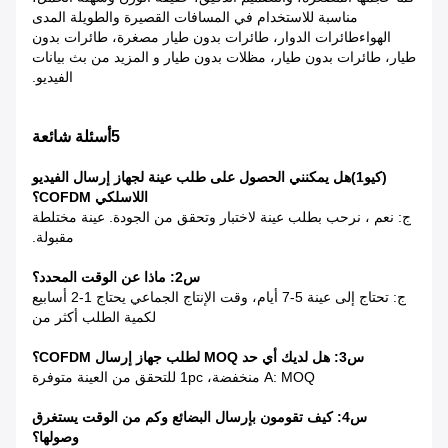
مناسبة للاستخدام في المسافات القصيرة والطويلة المدى
الهواءطائرات الدوار، طائرات بدون طيار مصغرة، طائرات بدون
طيار، طائرات بدون طيار، مظلات بدون طيار و المزيد من بث بيانات
الفيديو.
5أسئلة شائعة
(كيو1)
هل يمكنني الحصول على طلب عينة لجهاز إرسال الفيديو
اللاسلكي COFDM؟
ج: نعم ، نرحب بطلب عينة لاختبار وتحقق من الجودة. عينة مختلطة
مقبولة.
س2: ماذا عن الوقت المحدد؟
ج: تحتاج إلى عينة 5-7 أيام، وقت الإنتاج الجماعي يحتاج 1-2 أسابيع
لكمية الطلب أكثر من
س3: هل لديك أي حد MOQ لطلب جهاز إرسال COFDM؟
A: MOQ منخفضة، 1pc للتحقق من العينة متوفرة
س4: كيف تقومون بإرسال البضائع وكم من الوقت يستغرق
وصولها؟