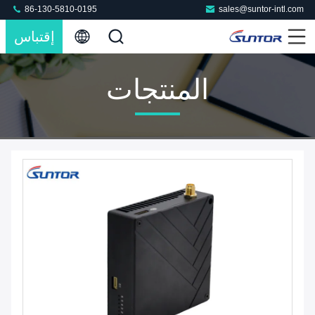
86-130-5810-0195
sales@suntor-intl.com
إقتباس
المنتجات