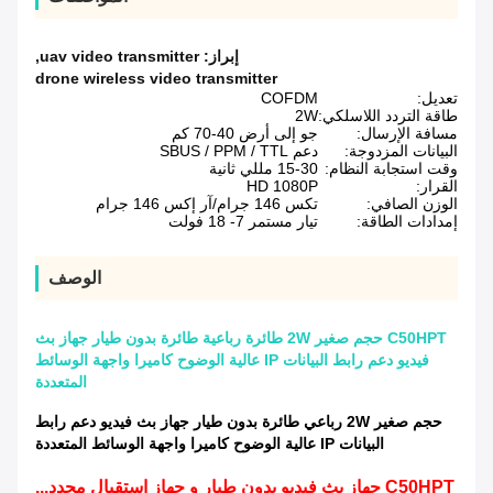
إبراز:
uav video transmitter
,
drone wireless video transmitter
تعديل:
COFDM
طاقة التردد اللاسلكي:
2W
مسافة الإرسال:
جو إلى أرض 40-70 كم
البيانات المزدوجة:
دعم SBUS / PPM / TTL
وقت استجابة النظام:
15-30 مللي ثانية
القرار:
HD 1080P
الوزن الصافي:
تكس 146 جرام/آر إكس 146 جرام
إمدادات الطاقة:
تيار مستمر 7- 18 فولت
الوصف
C50HPT حجم صغير 2W طائرة رباعية طائرة بدون طيار جهاز بث
فيديو دعم رابط البيانات IP عالية الوضوح كاميرا واجهة الوسائط
المتعددة
حجم صغير 2W رباعي طائرة بدون طيار جهاز بث فيديو دعم رابط
البيانات IP عالية الوضوح كاميرا واجهة الوسائط المتعددة
C50HPT جهاز بث فيديو بدون طيار و جهاز استقبال محدد...