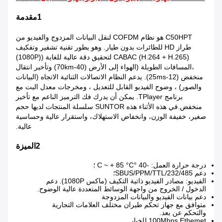
1مقدمة
C50HPT هو نظام COFDM لنقل البيانات المزدوج والفيديو من
طراز HD للطائرات بدون طيار. وهو يطور تقنية تشفير وتفكيف
CABAC (H.264 + H.265) لتحقيق دقة عالية للغاية ((1080P)
،المسافات الطويلة (الهواء إلى الأرض (40-70km) وتأخير انتقال
منخفض (12-25ms). يدعم النظام الاتصالات الثنائية الاتجاه (البيانات
والصور) ، وضوح الفيديو القابل للتعديل ، ومخرجات معدل البت مع
برنامج TPlayer. يمكن أن يدرك فك الترميز الناعم مع تأخير
منخفض.في هذه الأثناء هذه SUNTOR سلسلة المنتجات لديها حجم
صغير، خفيفة الوزن، وانخفاض الاستهلاك، واستقرار عالية وحساسية
عالية.
2الميزة
درجة حرارة العمل: -40 °C ~ + 85 °C ؛
دعم SBUS/PPM/TTL/232/485؛
الفيديو: مصادر الفيديو ذاتية التكيف (ماكس 1080P). دعم
الدخول / الخروج من واجهة الوسائط المتعددة عالية الوضوح.
دعم بيانات الفيديو والبيانات المزدوجة
متوافق مع جهاز تحكم طيران مختلف العلامات التجارية
والتحكم عن بعد.
100Mbps Ethemet للخيار.