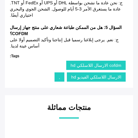
ج: نحن عادة ما نشحن بواسطة DHL أو UPS أو FedEx أو TNT.
عادة ما يستغرق الأمر 3-5 أيام للوصول. الشحن الجوي والبحري
اختياري أيضًا.
السؤال 5: هل من الممكن طباعة شعاري على منتج جهاز إرسال
COFDM؟
ج: نعم. يرجى إبلاغنا رسميا قبل إنتاجنا وتأكيد التصميم أولا على
أساس عينة لدينا.
Tags:
cofdm الارسال اللاسلكي hd
الارسال اللاسلكي الفيديو hd
,
منتجات مماثلة