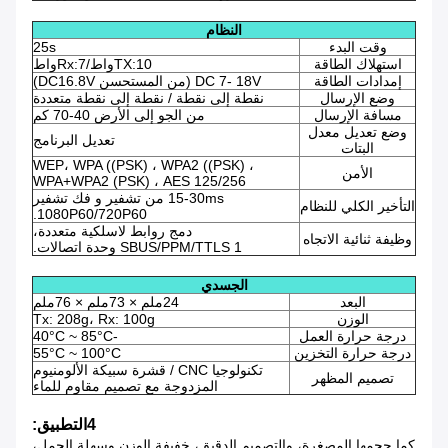
النظام
وقت البدء
25s
استهلاك الطاقة
TX:10واط/Rx:7واط
إمدادات الطاقة
DC 7- 18V (من المستحسن DC16.8V)
وضع الإرسال
نقطة إلى نقطة / نقطة إلى نقطة متعددة
مسافة الإرسال
من الجو إلى الأرض 40-70 كم
وضع تعديل معدل
تعديل البرنامج
البتات
WEP، WPA ((PSK) ، WPA2 ((PSK) ،
الأمن
WPA+WPA2 (PSK) ، AES 125/256
15-30ms من تشفير و فك تشفير
التأخير الكلي للنظام
1080P60/720P60.
دمج روابط لاسلكية متعددة،
وظيفة ثنائية الاتجاه
SBUS/PPM/TTLS 1 وحدة اتصالات.
الجسدي
البعد
24ملم × 73ملم × 76ملم
الوزن
Tx: 208g، Rx: 100g
درجة حرارة العمل
-40°C ~ 85°C
درجة حرارة التخزين
55°C ~ 100°C
تكنولوجيا CNC / قشرة سبيكة الألومنيوم
تصميم المظهر
المزدوجة مع تصميم مقاوم للماء
4التطبيق:
كما حجمها المصغرة، والتصميم الدقيق، خفيفة الوزن وسهلة الحمل،