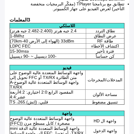
تتطابق مع برنامجنا TPlayer (مفكّر البرمجيات منخفضة
التأخير) لعرض الفيديو على جهاز الكمبيوتر.
3المعلمات
اللاسلكي
نطاق التردد
2.4 جيه هرتز (2.400-2.482 جيه هرتز)
عرض النطاق
1-8Mhz
طاقة RF
33dBm (الهواء إلى الأرض 40-70km)
اكتشاف الأخطاء
LDPC FEC
فترة تأخير
≤15-30ms
كن حساساً
-100 ديسيبل ~ -90 ديسيبل
فيديو
واجهة الوسائط المتعددة عالية الوضوح على
متن الطائرة TX/RX أو FFC تحويل إلى
المدخلات/المخرجات
واجهة الوسائط المتعددة عالية الوضوح-A
TX/RX
المقصود الرابع:2:0 اختياري: 4:2أربعة
مساحة الألوان
عشر:4:4
تنسيق مضغوط
قلبي، (إتش).265، TS
واجهة
واجهة الوسائط المتعددة عالية الوضوح
واجهة ال HD
مصغرة / كابل مسطح مرن ((FFC)
واجهة الوسائط المتعددة عالية الدقة mini
واجهة الدخول
TX/RX، أو تحويل FFC إلى واجهة الوسائط