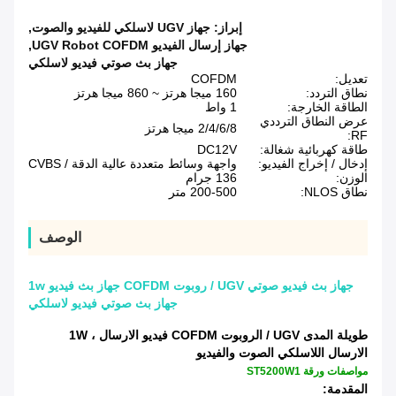
إبراز:
جهاز UGV لاسلكي للفيديو والصوت
,
جهاز إرسال الفيديو UGV Robot COFDM
,
جهاز بث صوتي فيديو لاسلكي
تعديل:
COFDM
نطاق التردد:
160 ميجا هرتز ~ 860 ميجا هرتز
الطاقة الخارجة:
1 واط
عرض النطاق الترددي
2/4/6/8 ميجا هرتز
RF:
طاقة كهربائية شغالة:
DC12V
إدخال / إخراج الفيديو:
واجهة وسائط متعددة عالية الدقة / CVBS
الوزن:
136 جرام
نطاق NLOS:
200-500 متر
الوصف
جهاز بث فيديو صوتي UGV / روبوت COFDM جهاز بث فيديو 1w
جهاز بث صوتي فيديو لاسلكي
طويلة المدى UGV / الروبوت COFDM فيديو الارسال ، 1W
الارسال اللاسلكي الصوت والفيديو
مواصفات ورقة ST5200W1
المقدمة: