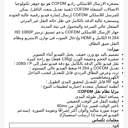
مصغرة الارسال اللاسلكي راديو COFDM هو مع جوهر تكنولوجيا
الاتصالات المتنقلة COFDM (تقنية تعديل متعدد الناقل).
يمكن
للمرسل اللاسلكي COFDM إرسال إشارة فيديو رقمية عالية الجودة
ومستقرة عالية الدقة بالكامل في ظل حالة النقل غير المرئي
المتنقل عالي السرعة والمحمول في بيئة المدينة.
جهاز الإرسال اللاسلكي COFDM يدعم تنسيق ترميز HD 1080P
H.264 الكامل و HDMI وإدخال الصوت في توازن الاستريو ونظام
النقل ضيق النطاق.
ميزات:
تصميم باليد مع وزن خفيف.
يحيل الفيديو أثناء التصوير.
صغيرة الحجم وخفيفة الوزن (136g فقط) مع راحة كبيرة.
نقل فيديو عالي الدقة بالكامل مع دقة فيديو تصل إلى 1080i / P ؛
تعديل COFDM و H.264 ضغط الفيديو عالي المستوى ؛
تردد وعرض النطاق الترددي قابل للتعديل لتجنب التداخل
الكهرومغناطيسي.
قوة RF قابل للتعديل لتحقيق المدى الطويل ؛
أنظمة استقبال متعددة اختيارية لتطبيقات التنوع ؛
مزايا نظام نقل COFDM:
مسافة انتقال طويلة المدى
أنظمة النقل في الوقت الحقيقي
تأخير الوقت قصير جدا أقل من 80ms
جودة صورة مثالية وألوان أكثر إشراقًا ونعومة الصورة.
(سندعم
الفيديو لعرضه إذا أرسلت استفسارًا)
معلمات تكساس
قوة