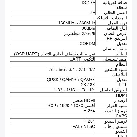
طاقة كهربائية
DC12V
شغالة
العمل الحالي
2A
الترددات اللاسلكية
تردد العمل
160MHz ~ 860MHz
انتاج الطاقة
30dBm
عرض النطاق
2/4/6/8 ميغاهيرتز
الترددي RF
تعديل
COFDM
منفذ تسلسلي
البيانات
نقل بيانات شفاف أحادي الاتجاه (OSD UART)
منفذ تسلسلي
التكوين UART
النظام
نسبة التشفير
1/2 ، 2/3 ، 3/4 ، 5/6 ، 7/8
التلافيفي
تعديل
QPSK / QAM16 / QAM64
2K / 8K
IFFT
الحرس الفاصل
1/4 ، 1/8 ، 1/16 ، 1/32
HDMI
الإصدار
HDMI صغير
نسبة القرار
أقصى 1080 * 1920 / 60P
ترميز الفيديو
H.264
CVBS
ترميز الفيديو
H.264
تنسيق إدخال
PAL / NTSC
الفيديو
التشفير