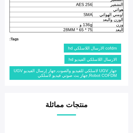
التشفير
AES 256
هوائي
اومني الهوائي
SMA
الوزن والبعد
وزن
136g و
البعد
75 * 65 * 28MM
Tags:
cofdm الارسال اللاسلكي hd
الارسال اللاسلكي الفيديو hd
جهاز UGV لاسلكي للفيديو والصوت,جهاز إرسال الفيديو UGV
Robot COFDM,جهاز بث صوتي فيديو لاسلكي
منتجات مماثلة