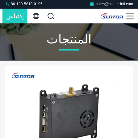
86-130-5810-0195
sales@suntor-intl.com
إقتباس
المنتجات