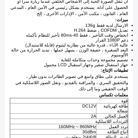
أن تنقل الصورة الحية إلى الأشخاص الخلفي عندما زيارة سرا أو
الحصول على أدلة.
يستخدم بشكل رئيسي في الأمن العام ، المدعي
العام ، القانون ، مكتب الأمن ، الإدارات الأخرى ، إلخ.
ميزات:
الارسال لديه فقط 136g
تعديل COFDM ، ضغط H.264
انخفاض وقت التأخير ، فقط 40-80ms تأخير للنظام بأكمله
دعم 1080P القرار
عالية الأداء ، قدرة عالية من بطارية ليثيوم (قابلة للاستبدال)
البعد الصغيرة ، خفيفة الوزن ، يسهل حملها ، تبديد الحرارة من حالة
الألومنيوم
تصميم مجموعة وحدات متكاملة للغاية
جهاز استقبال صغير وجهاز استقبال LCD محمول
تطبيقات الإنتاج:
يستخدم على نطاق واسع في تصوير الطائرات بدون طيار ،
والتحقيق السري ، والمراقبة بالفيديو ، ونقل الصور اللاسلكية في
الوقت الحقيقي وما إلى ذلك.
معلمات تكساس
قوة
طاقة كهربائية
DC12V
شغالة
العمل الحالي
2A
الترددات اللاسلكية
تردد العمل
160MHz ~ 860MHz
انتاج الطاقة
30dBm
عرض النطاق
2/4/6/8 ميغاهيرتز