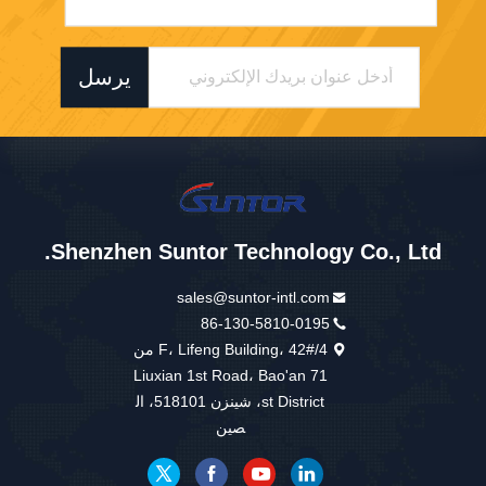
يرسل
Shenzhen Suntor Technology Co., Ltd.
sales@suntor-intl.com
86-130-5810-0195
4/F، Lifeng Building، 42# من
Liuxian 1st Road، Bao'an 71
st District، شينزن 518101، ال
صين