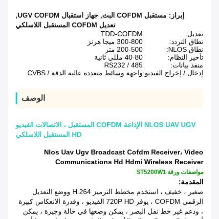
إبراز:
مستقبل COFDM البث
,
جهاز استقبال UGV COFDM
,
تعديل COFDM المستقبل اللاسلكي
تعديل:
TDD-COFDM
نطاق التردد:
300-800 ميجا هرتز
نطاق NLOS:
200-500 متر
تأخير النظام:
40-80 مللي ثانية
منفذ بيانات:
RS232 / 485
إدخال / إخراج الفيديو:
واجهة وسائط متعددة عالية الدقة / CVBS
الوصف
NLOS UAV UGV الإذاعة COFDM المستقبل ، الاتصالات الفيديو
HD المستقبل اللاسلكي
Nlos Uav Ugv Broadcast Cofdm Receiver، Video
Communications Hd Hdmi Wireless Receiver
مواصفات ورقة ST5200W1
المقدمة:
صغير ، خفيف ، استخدم مخطط الترميز H.264 ووضع التعديل
الرقمي COFDM ، يوفر 720P HD الفيديو ، وقدرة الانعكاس كبيرة
، ودعم غير خط نقل البصر ، يمكن وضعها في حالة وجيزة ، يمكن