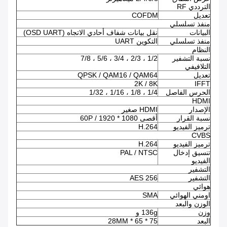
الترددي RF
تعديل
COFDM
منفذ تسلسلي
البيانات
نقل بيانات شفاف أحادي الاتجاه (OSD UART)
منفذ تسلسلي
التكوين UART
النظام
نسبة التشفير
1/2 ، 2/3 ، 3/4 ، 5/6 ، 7/8
التلافيفي
تعديل
QPSK / QAM16 / QAM64
2K / 8K
IFFT
الحرس الفاصل
1/4 ، 1/8 ، 1/16 ، 1/32
HDMI
الإصدار
HDMI صغير
نسبة القرار
أقصى 1080 * 1920 / 60P
ترميز الفيديو
H.264
CVBS
ترميز الفيديو
H.264
تنسيق إدخال
PAL / NTSC
الفيديو
التشفير
التشفير
AES 256
هوائي
اومني الهوائي
SMA
الوزن والبعد
وزن
136g و
البعد
75 * 65 * 28MM