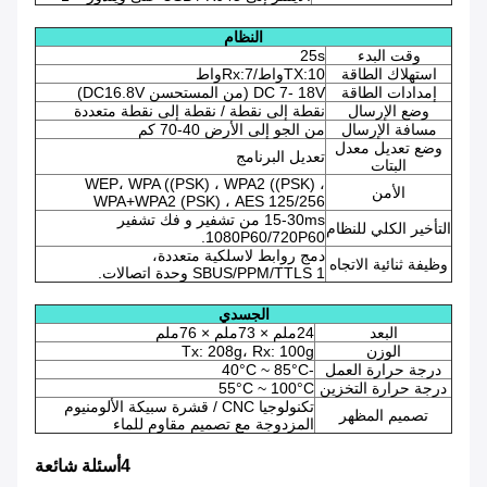
النظام
وقت البدء
25s
استهلاك الطاقة
TX:10واط/Rx:7واط
إمدادات الطاقة
DC 7- 18V (من المستحسن DC16.8V)
وضع الإرسال
نقطة إلى نقطة / نقطة إلى نقطة متعددة
مسافة الإرسال
من الجو إلى الأرض 40-70 كم
وضع تعديل معدل
تعديل البرنامج
البتات
WEP، WPA ((PSK) ، WPA2 ((PSK) ،
الأمن
WPA+WPA2 (PSK) ، AES 125/256
15-30ms من تشفير و فك تشفير
التأخير الكلي للنظام
1080P60/720P60.
دمج روابط لاسلكية متعددة،
وظيفة ثنائية الاتجاه
SBUS/PPM/TTLS 1 وحدة اتصالات.
الجسدي
البعد
24ملم × 73ملم × 76ملم
الوزن
Tx: 208g، Rx: 100g
درجة حرارة العمل
-40°C ~ 85°C
درجة حرارة التخزين
55°C ~ 100°C
تكنولوجيا CNC / قشرة سبيكة الألومنيوم
تصميم المظهر
المزدوجة مع تصميم مقاوم للماء
4أسئلة شائعة