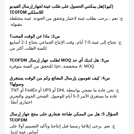
(كيو1)
هل يمكنني الحصول على طلب عينة لجهاز إرسال الفيديو
اللاسلكي COFDM؟
ج: نعم ، نرحب بطلب عينة لاختبار وتحقق من الجودة. عينة مختلطة
مقبولة.
س2: ماذا عن الوقت المحدد؟
ج: تحتاج إلى عينة 5-7 أيام، وقت الإنتاج الجماعي يحتاج 1-2 أسابيع
لكمية الطلب أكثر من
س3: هل لديك أي حد MOQ لطلب جهاز إرسال COFDM؟
A: MOQ منخفضة، 1pc للتحقق من العينة متوفرة
س4: كيف تقومون بإرسال البضائع وكم من الوقت يستغرق
وصولها؟
ج: نحن عادة ما نشحن بواسطة DHL أو UPS أو FedEx أو TNT.
عادة ما يستغرق الأمر 3-5 أيام للوصول. الشحن الجوي والبحري
اختياري أيضًا.
السؤال 5: هل من الممكن طباعة شعاري على منتج جهاز إرسال
COFDM؟
ج: نعم. يرجى إبلاغنا رسميا قبل إنتاجنا وتأكيد التصميم أولا على
أساس عينة لدينا.