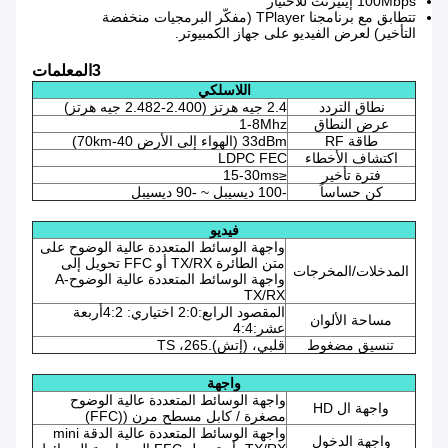
100Mbps إيثيرنث للاختيار
تتطابق مع برنامجنا TPlayer (مفكّر البرمجيات منخفضة
التأخير) لعرض الفيديو على جهاز الكمبيوتر.
3المعلمات
اللاسلكي
نطاق التردد
2.4 جيه هرتز (2.400-2.482 جيه هرتز)
عرض النطاق
1-8Mhz
طاقة RF
33dBm (الهواء إلى الأرض 40-70km)
اكتشاف الأخطاء
LDPC FEC
فترة تأخير
≤15-30ms
كن حساساً
-100 ديسيبل ~ -90 ديسيبل
فيديو
واجهة الوسائط المتعددة عالية الوضوح على
متن الطائرة TX/RX أو FFC تحويل إلى
المدخلات/المخرجات
واجهة الوسائط المتعددة عالية الوضوح-A
TX/RX
المقصود الرابع:2:0 اختياري: 4:2أربعة
مساحة الألوان
عشر:4:4
تنسيق مضغوط
قلبي، (إتش).265، TS
واجهة
واجهة الوسائط المتعددة عالية الوضوح
واجهة ال HD
مصغرة / كابل مسطح مرن ((FFC)
واجهة الوسائط المتعددة عالية الدقة mini
واجهة الدخول