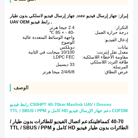
إبراز:
جهاز إرسال فيديو uav
,
جهاز إرسال فيديو لاسلكي بدون طيار
,
رابط فيديو UAV OEM
التكرار:
2.4 جيجا هرتز
درجة حرارة العمل:
-40 - + 85 ℃
واجهة الوسائط المتعددة عالية
إدخال الفيديو:
الوضوح
بيانات:
دوبلكس
معدل نقل إيثرنت:
10/100 ميجابت في الثانية
مقاومة الأخطاء اللاسلكية:
LDPC FEC
طاقة التردد اللاسلكي
33 ديسيبل
المرسلة:
عرض النطاق:
2/4/6/8 ميجا هرتز
الوصف
C50HPT 40-70km Mavlink UAV / Drones رابط فيديو
COFDM دعم جهاز الإرسال فيديو HD كامل و TTL / SBUS / PPM
40-70 كم
مافلينك
دعم اتصال الفيديو للطائرات بدون طيار /
الطائرات بدون طيار فيديو HD كامل و TTL / SBUS / PPM