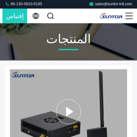
86-130-5810-0195
sales@suntor-intl.com
إقتباس
المنتجات