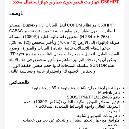
C50HPT جهاز بث فيديو بدون طيار و جهاز استقبال محدد...
1وصف
C50HPT هو نظام COFDM لنقل البيانات HD وDuplex المصغر
للطائرات بدون طيار. وهو يطور تقنية تشفير وفك تشفير CABAC
(H.264 + H.265) لتحقيق دقة عالية للغاية ((1080P) ،مسافة
طويلة ((الهواء إلى الأرض (40-70km) وتأخير منخفض ((12-25ms).
يدعم النظام الاتصالات ثنائية الاتجاه ((البيانات والصور) ، وضوح
الفيديو القابل للتعديل ، ومخرجات معدل البتات مع برنامج TPlayer.
يمكن أن يدرك فك الترميز الناعم مع تأخير منخفض.في هذه الأثناء
هذه SUNTOR سلسلة المنتجات لديها حجم صغير، خفيفة الوزن،
وانخفاض الاستهلاك، واستقرار عالية وحساسية عالية.
2الخصائص
درجة حرارة العمل: -40 درجة مئوية + 85 درجة مئوية
دعم Mavlink
دعم SBUS/PPM/TTL/232/485
فيديو: مصادر الفيديو التكيف الذاتي ((ماكس 1080P) ، دعم
التعريف العالي واجهة الوسائط المتعددة المدخلات /
المخرجات
دعم بيانات الفيديو والثنائية
متوافق مع جهاز تحكم الطيران والتحكم عن بعد من علامات
مختلفة