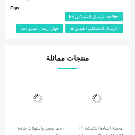
Tags:
cofdm الارسال اللاسلكي hd
الارسال اللاسلكي الفيديو hd
جهاز إرسال فيديو uav
منتجات مماثلة
يو
محطة القيادة التكتيكية IP
حجم صغير واستهلاك طاقة
راد