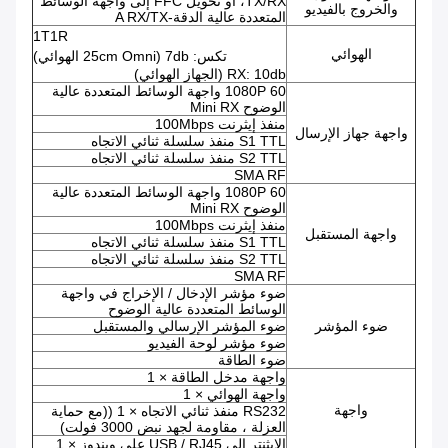
TX/RX، أو تحويل FFC إلى واجهة الوسائط
والخروج بالفيديو
المتعددة عالية الدقة-A RX/TX
1T1R
الهوائي
تكس: 7db (25cm Omni الهوائي)
RX: 10db (الجهاز الهوائي)
1080P 60 واجهة الوسائط المتعددة عالية
الوضوح Mini RX
منفذ إيثرنت 100Mbps
واجهة جهاز الإرسال
S1 TTL منفذ سلسلة ثنائي الاتجاه
S2 TTL منفذ سلسلة ثنائي الاتجاه
SMA RF
1080P 60 واجهة الوسائط المتعددة عالية
الوضوح Mini RX
منفذ إيثرنت 100Mbps
واجهة المستقبل
S1 TTL منفذ سلسلة ثنائي الاتجاه
S2 TTL منفذ سلسلة ثنائي الاتجاه
SMA RF
ضوء مؤشر الإدخال / الإخراج في واجهة
الوسائط المتعددة عالية الوضوح
ضوء المؤشر
ضوء المؤشر الإرسالي والمستقبل
ضوء مؤشر لوحة الفيديو
ضوء الطاقة
واجهة مدخل الطاقة × 1
واجهة الهوائي × 1
واجهة
RS232 منفذ ثنائي الاتجاه × 1 ((مع حماية
العزلة ، مقاومة لجهد نبض 3000 فولت)
الايثنتر إلى USB / RJ45 على ويندوز × 1