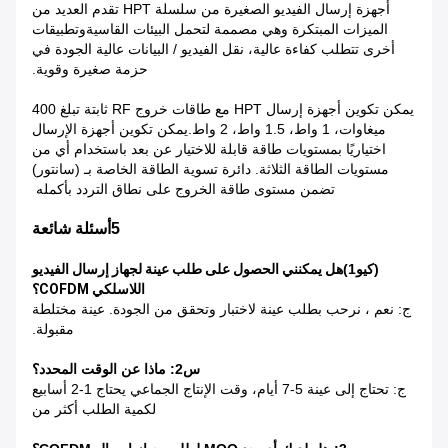
أجهزة إرسال الفيديو الصغيرة من سلسلة HPT تقدم العديد من
الميزات المبتكرة وهي مصممة لتحمل البيئات القاسيةوتطبيقات
أخرى تتطلب كفاءة عالية، نقل الفيديو / البيانات عالية الجودة في
حزمة صغيرة وقوية.
يمكن تكوين أجهزة إرسال HPT مع طاقات خروج RF ثابتة تبلغ 400
ميغاوات، 1 واط، 1.5 واط، 2 واط.يمكن تكوين أجهزة الإرسال
اختياريًا بمستويات طاقة قابلة للاختيار عن بعد باستخدام أي من
مستويات الطاقة الثلاثة. دائرة تسوية الطاقة الخاصة بـ (سانتور)
تضمن مستوى طاقة الخروج على نطاق التردد بأكمله
5أسئلة شائعة
(كيو1)
هل يمكنني الحصول على طلب عينة لجهاز إرسال الفيديو
اللاسلكي COFDM؟
ج: نعم ، نرحب بطلب عينة لاختبار وتحقق من الجودة. عينة مختلطة
مقبولة.
س2: ماذا عن الوقت المحدد؟
ج: تحتاج إلى عينة 5-7 أيام، وقت الإنتاج الجماعي يحتاج 1-2 أسابيع
لكمية الطلب أكثر من