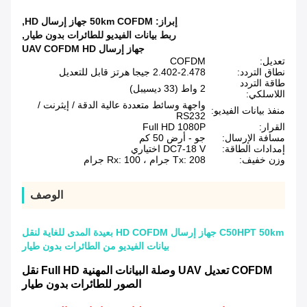
إبراز:
50km COFDM جهاز إرسال HD
,
ربط بيانات الفيديو للطائرات بدون طيار
,
جهاز إرسال UAV COFDM HD
تعديل:
COFDM
نطاق التردد:
2.402-2.478 جيجا هرتز قابل للتعديل
طاقة التردد
2 واط (33 ديسيبل)
اللاسلكي:
واجهة وسائط متعددة عالية الدقة / إيثرنت /
منفذ بيانات الفيديو:
RS232
القرار:
Full HD 1080P
مسافة الإرسال:
جو - أرض 50 كم
إمدادات الطاقة:
DC7-18 V اختياري
وزن خفيف:
Tx: 208 جرام ، Rx: 100 جرام
الوصف
C50HPT 50km جهاز إرسال HD COFDM بعيدة المدى للغاية لنقل
بيانات الفيديو من الطائرات بدون طيار
COFDM تعديل UAV وصلة البيانات المهنية Full HD نقل
الصور للطائرات بدون طيار