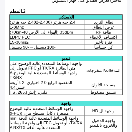
التأخير) لعرض الفيديو على جهاز الكمبيوتر.
3.المعلم
اللاسلكي
نطاق التردد
2.4 جيه هرتز (2.400-2.482 جيه هرتز)
عرض النطاق
1-8Mhz
طاقة RF
33dBm (الهواء إلى الأرض 40-70km)
اكتشاف الأخطاء
LDPC FEC
فترة تأخير
≤15-30ms
كن حساساً
-100 ديسيبل ~ -90 ديسيبل
فيديو
واجهة الوسائط المتعددة عالية الوضوح على
متن الطائرة TX/RX أو FFC تحويل إلى
المدخلات/المخرجات
واجهة الوسائط المتعددة عالية الوضوح-A
TX/RX
المقصود الرابع:2:0 اختياري: 4:2أربعة
مساحة الألوان
عشر:4:4
تنسيق مضغوط
قلبي، (إتش).265، TS
واجهة
واجهة الوسائط المتعددة عالية الوضوح
واجهة ال HD
مصغرة / كابل مسطح مرن ((FFC)
واجهة الوسائط المتعددة عالية الدقة mini
واجهة الدخول
TX/RX، أو تحويل FFC إلى واجهة الوسائط
والخروج بالفيديو
المتعددة عالية الدقة-A RX/TX