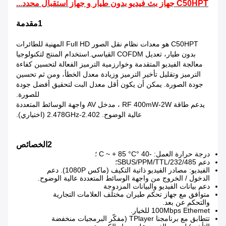
C50HPT جهاز بث فيديو بدون طيار و جهاز استقبال محدد...
1مقدمة
C50HPT هو معدات نظام نقل الصور Full HD المهنية للطائرات
بدون طيار، تعديل COFDM القياسي.استخدام المنتج لتكنولوجيا
معالجة الفيديو المتقدمة وخوارزمية الترميز الفعالة لتحسين كفاءة
الترميز وتقليل تأخير الترميز وزيادة معدل الخطأ، ومن ثم تحسين
جودة الصورة. يمكن أن يكون أقل معدل البت لتحقيق أفضل جودة
للصورة.
يدعم طاقة RF 400mW-2W ، مدخل AV واجهة الوسائط المتعددة
عالية الوضوح. 2.402-2.478GHz (اختياري).
2الخصائص
درجة حرارة العمل: -40 °C ~ + 85 °C ؛
دعم SBUS/PPM/TTL/232/485؛
الفيديو: مصادر الفيديو ذاتية التكيف (ماكس 1080P). دعم
الدخول / الخروج من واجهة الوسائط المتعددة عالية الوضوح.
دعم بيانات الفيديو والبيانات المزدوجة
متوافق مع جهاز تحكم طيران مختلف العلامات التجارية
والتحكم عن بعد.
100Mbps Ethemet للخيار.
تتطابق مع برنامجنا TPlayer (مفكّر البرمجيات منخفضة