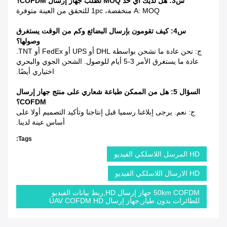
س3: هل لديك أي حد MOQ لطلب جهاز إرسال COFDM؟
A: MOQ منخفضة، 1pc للتحقق من العينة متوفرة
س4: كيف تقومون بإرسال البضائع وكم من الوقت يستغرق
وصولها؟
ج: نحن عادة ما نشحن بواسطة DHL أو UPS أو FedEx أو TNT.
عادة ما يستغرق الأمر 3-5 أيام للوصول. الشحن الجوي والبحري
اختياري أيضًا.
السؤال 5: هل من الممكن طباعة شعاري على منتج جهاز إرسال
COFDM؟
ج: نعم. يرجى إبلاغنا رسميا قبل إنتاجنا وتأكيد التصميم أولا على
أساس عينة لدينا.
Tags:
HD المرسل اللاسلكي الفيديو
HD الارسال اللاسلكي الفيديو
50km COFDM جهاز إرسال HD,ربط بيانات الفيديو
للطائرات بدون طيار,جهاز إرسال UAV COFDM HD