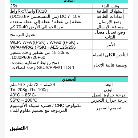
النظام
وقت البدء
25s
استهلاك الطاقة
TX:10واط/Rx:7واط
إمدادات الطاقة
DC 7- 18V (من المستحسن DC16.8V)
وضع الإرسال
نقطة إلى نقطة / نقطة إلى نقطة متعددة
مسافة الإرسال
من الجو إلى الأرض 40-70 كم
وضع تعديل معدل
تعديل البرنامج
البتات
WEP، WPA ((PSK) ، WPA2 ((PSK) ،
الأمن
WPA+WPA2 (PSK) ، AES 125/256
15-30ms من تشفير و فك تشفير
التأخير الكلي للنظام
1080P60/720P60.
دمج روابط لاسلكية متعددة،
وظيفة ثنائية الاتجاه
SBUS/PPM/TTLS 1 وحدة اتصالات.
الجسدي
البعد
24ملم × 73ملم × 76ملم
الوزن
Tx: 208g، Rx: 100g
درجة حرارة العمل
-40°C ~ 85°C
درجة حرارة التخزين
55°C ~ 100°C
تكنولوجيا CNC / قشرة سبيكة الألومنيوم
تصميم المظهر
المزدوجة مع تصميم مقاوم للماء
4التطبيق