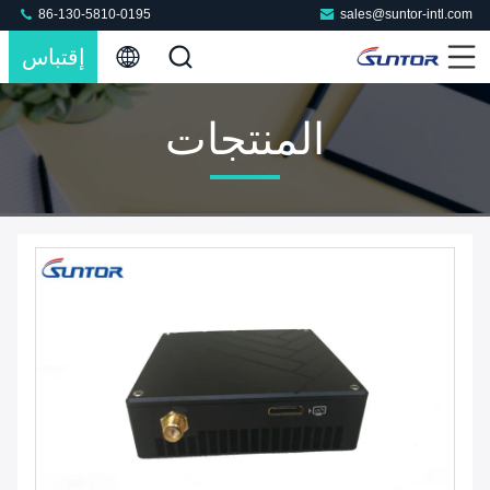
86-130-5810-0195
sales@suntor-intl.com
إقتباس
المنتجات